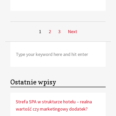
Stronicowanie
Page
Page
Page
1
2
3
Next
wpisów
Search
Sea
for:
Ostatnie wpisy
Strefa SPA w strukturze hotelu – realna
wartość czy marketingowy dodatek?