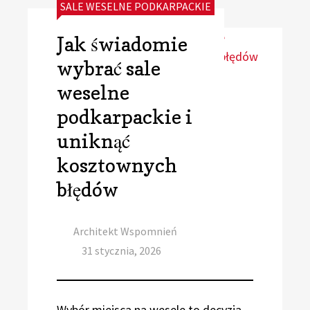
CATEGORIES:
SALE WESELNE PODKARPACKIE
Jak świadomie
wybrać sale
weselne
podkarpackie i
uniknąć
kosztownych
błędów
Author
Architekt Wspomnień
Posted
31 stycznia, 2026
on
Wybór miejsca na wesele to decyzja,