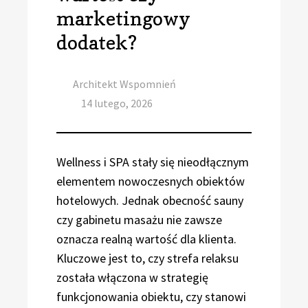
marketingowy
dodatek?
Author
Architekt Wspomnień
Posted
14 lutego, 2026
on
Wellness i SPA stały się nieodłącznym
elementem nowoczesnych obiektów
hotelowych. Jednak obecność sauny
czy gabinetu masażu nie zawsze
oznacza realną wartość dla klienta.
Kluczowe jest to, czy strefa relaksu
została włączona w strategię
funkcjonowania obiektu, czy stanowi