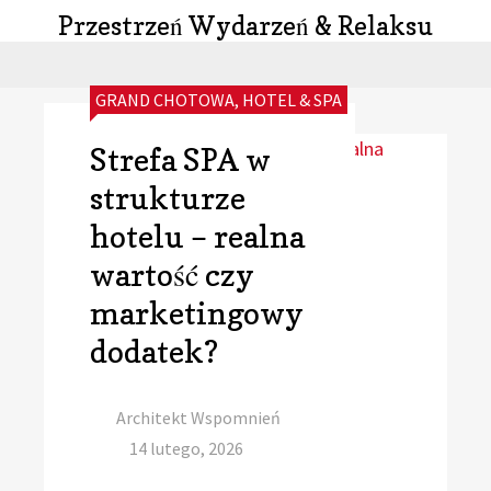
Przestrzeń Wydarzeń & Relaksu
CATEGORIES:
GRAND CHOTOWA
,
HOTEL & SPA
Strefa SPA w
strukturze
hotelu – realna
wartość czy
marketingowy
dodatek?
Author
Architekt Wspomnień
Posted
14 lutego, 2026
on