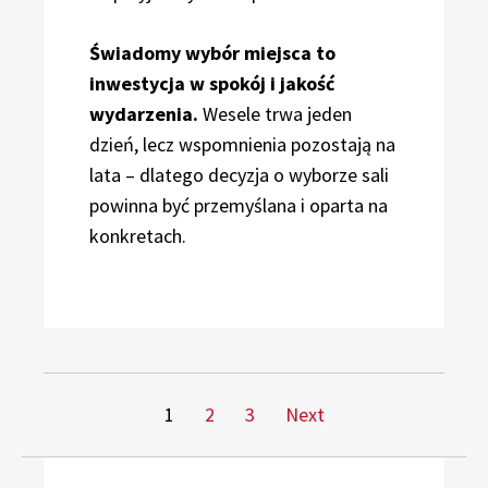
Świadomy wybór miejsca to
inwestycja w spokój i jakość
wydarzenia.
Wesele trwa jeden
dzień, lecz wspomnienia pozostają na
lata – dlatego decyzja o wyborze sali
powinna być przemyślana i oparta na
konkretach.
Stronicowanie
Page
Page
Page
1
2
3
Next
wpisów