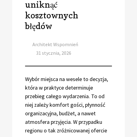
uniknąć
kosztownych
błędów
Author
Architekt Wspomnień
Posted
31 stycznia, 2026
on
Wybór miejsca na wesele to decyzja,
która w praktyce determinuje
przebieg całego wydarzenia. To od
niej zależy komfort gości, płynność
organizacyjna, budżet, a nawet
atmosfera przyjęcia. W przypadku
regionu o tak zróżnicowanej ofercie