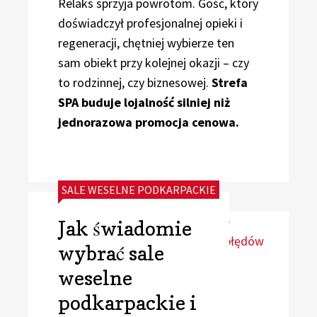
Relaks sprzyja powrotom. Gość, który
doświadczył profesjonalnej opieki i
regeneracji, chętniej wybierze ten
sam obiekt przy kolejnej okazji – czy
to rodzinnej, czy biznesowej.
Strefa
SPA buduje lojalność silniej niż
jednorazowa promocja cenowa.
CATEGORIES:
SALE WESELNE PODKARPACKIE
Jak świadomie
wybrać sale
weselne
podkarpackie i