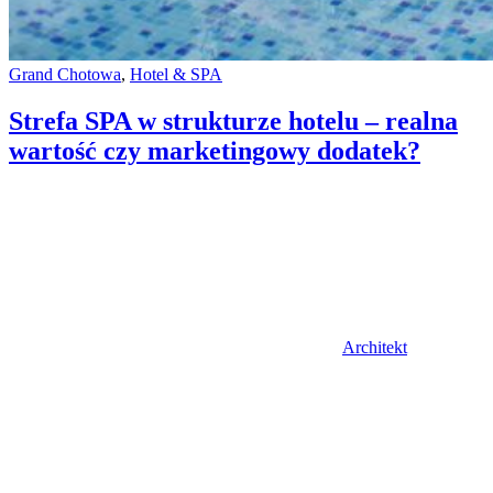
Categories:
Grand Chotowa
,
Hotel & SPA
Strefa SPA w strukturze hotelu – realna
wartość czy marketingowy dodatek?
Author
Architekt
Posted
on