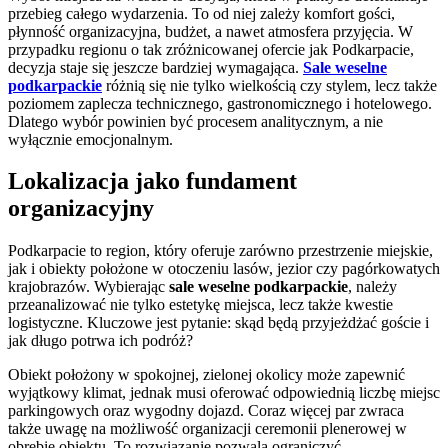
przebieg całego wydarzenia. To od niej zależy komfort gości,
płynność organizacyjna, budżet, a nawet atmosfera przyjęcia. W
przypadku regionu o tak zróżnicowanej ofercie jak Podkarpacie,
decyzja staje się jeszcze bardziej wymagająca.
Sale weselne
podkarpackie
różnią się nie tylko wielkością czy stylem, lecz także
poziomem zaplecza technicznego, gastronomicznego i hotelowego.
Dlatego wybór powinien być procesem analitycznym, a nie
wyłącznie emocjonalnym.
Lokalizacja jako fundament
organizacyjny
Podkarpacie to region, który oferuje zarówno przestrzenie miejskie,
jak i obiekty położone w otoczeniu lasów, jezior czy pagórkowatych
krajobrazów. Wybierając
sale weselne podkarpackie
, należy
przeanalizować nie tylko estetykę miejsca, lecz także kwestie
logistyczne. Kluczowe jest pytanie: skąd będą przyjeżdżać goście i
jak długo potrwa ich podróż?
Obiekt położony w spokojnej, zielonej okolicy może zapewnić
wyjątkowy klimat, jednak musi oferować odpowiednią liczbę miejsc
parkingowych oraz wygodny dojazd. Coraz więcej par zwraca
także uwagę na możliwość organizacji ceremonii plenerowej w
obrębie obiektu. To rozwiązanie pozwala ograniczyć