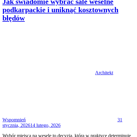
Jak świadomie wybrać sale weselne
podkarpackie i uniknąć kosztownych
błędów
Author
Architekt
Posted
on
Wspomnień
31
stycznia, 2026
14 lutego, 2026
Wybór miejsca na wesele to decyzja, która w praktyce determinuje