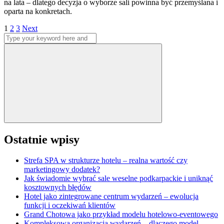
na lata – dlatego decyzja o wyborze sali powinna być przemyślana i
oparta na konkretach.
Stronicowanie
Page
Page
Page
1
2
3
Next
Search
wpisów
for:
Search
Ostatnie wpisy
Strefa SPA w strukturze hotelu – realna wartość czy
marketingowy dodatek?
Jak świadomie wybrać sale weselne podkarpackie i uniknąć
kosztownych błędów
Hotel jako zintegrowane centrum wydarzeń – ewolucja
funkcji i oczekiwań klientów
Grand Chotowa jako przykład modelu hotelowo-eventowego
Kompleksowa organizacja wydarzeń – dlaczego model