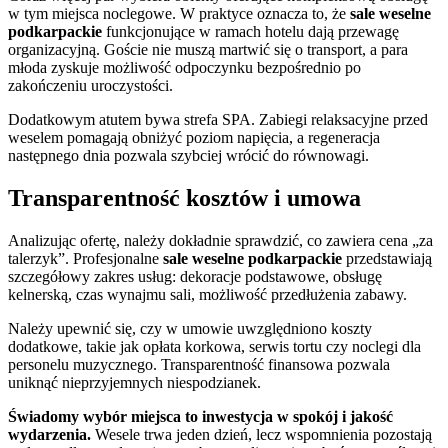
w tym miejsca noclegowe. W praktyce oznacza to, że
sale weselne
podkarpackie
funkcjonujące w ramach hotelu dają przewagę
organizacyjną. Goście nie muszą martwić się o transport, a para
młoda zyskuje możliwość odpoczynku bezpośrednio po
zakończeniu uroczystości.
Dodatkowym atutem bywa strefa SPA. Zabiegi relaksacyjne przed
weselem pomagają obniżyć poziom napięcia, a regeneracja
następnego dnia pozwala szybciej wrócić do równowagi.
Transparentność kosztów i umowa
Analizując ofertę, należy dokładnie sprawdzić, co zawiera cena „za
talerzyk”. Profesjonalne
sale weselne podkarpackie
przedstawiają
szczegółowy zakres usług: dekoracje podstawowe, obsługę
kelnerską, czas wynajmu sali, możliwość przedłużenia zabawy.
Należy upewnić się, czy w umowie uwzględniono koszty
dodatkowe, takie jak opłata korkowa, serwis tortu czy noclegi dla
personelu muzycznego. Transparentność finansowa pozwala
uniknąć nieprzyjemnych niespodzianek.
Świadomy wybór miejsca to inwestycja w spokój i jakość
wydarzenia.
Wesele trwa jeden dzień, lecz wspomnienia pozostają