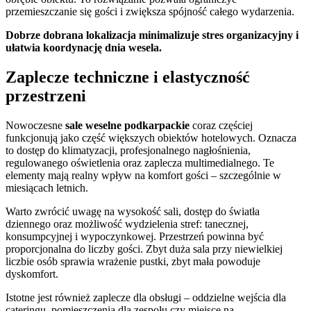
przemieszczanie się gości i zwiększa spójność całego wydarzenia.
Dobrze dobrana lokalizacja minimalizuje stres organizacyjny i
ułatwia koordynację dnia wesela.
Zaplecze techniczne i elastyczność
przestrzeni
Nowoczesne
sale weselne podkarpackie
coraz częściej
funkcjonują jako część większych obiektów hotelowych. Oznacza
to dostęp do klimatyzacji, profesjonalnego nagłośnienia,
regulowanego oświetlenia oraz zaplecza multimedialnego. Te
elementy mają realny wpływ na komfort gości – szczególnie w
miesiącach letnich.
Warto zwrócić uwagę na wysokość sali, dostęp do światła
dziennego oraz możliwość wydzielenia stref: tanecznej,
konsumpcyjnej i wypoczynkowej. Przestrzeń powinna być
proporcjonalna do liczby gości. Zbyt duża sala przy niewielkiej
liczbie osób sprawia wrażenie pustki, zbyt mała powoduje
dyskomfort.
Istotne jest również zaplecze dla obsługi – oddzielne wejścia dla
cateringu, pomieszczenia dla zespołu czy miejsce na