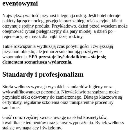
eventowymi
Największą wartość przynosi integracja usług. Jeśli hotel oferuje
pakiety łączące nocleg, przyjęcie oraz zabiegi relaksacyjne, klient
otrzymuje spójny produkt. Przykładowo, dzień przed weselem może
obejmować rytuał pielęgnacyjny dla pary młodej, a dzień po –
regeneracyjny masaż dla najbliższej rodziny.
Takie rozwiązania wydłużają czas pobytu gości i zwiększają
przychód obiektu, ale jednocześnie budują pozytywne
wspomnienia.
SPA przestaje być dodatkiem – staje się
elementem scenariusza wydarzenia.
Standardy i profesjonalizm
Strefa wellness wymaga wysokich standardów higieny oraz
wykwalifikowanego personelu. Niewłaściwie zarządzana może
przynieść efekt odwrotny do zamierzonego. Dlatego kluczowe są
certyfikaty, regularne szkolenia oraz transparentne procedury
sanitarne.
Gość coraz częściej zwraca uwagę na skład kosmetyków,
kwalifikacje terapeutów oraz jakość wyposażenia. Rynek wellness
stał się wymagający i świadomy.