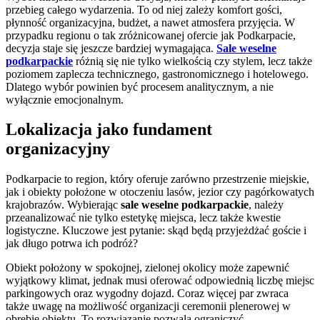
przebieg całego wydarzenia. To od niej zależy komfort gości,
płynność organizacyjna, budżet, a nawet atmosfera przyjęcia. W
przypadku regionu o tak zróżnicowanej ofercie jak Podkarpacie,
decyzja staje się jeszcze bardziej wymagająca.
Sale weselne
podkarpackie
różnią się nie tylko wielkością czy stylem, lecz także
poziomem zaplecza technicznego, gastronomicznego i hotelowego.
Dlatego wybór powinien być procesem analitycznym, a nie
wyłącznie emocjonalnym.
Lokalizacja jako fundament
organizacyjny
Podkarpacie to region, który oferuje zarówno przestrzenie miejskie,
jak i obiekty położone w otoczeniu lasów, jezior czy pagórkowatych
krajobrazów. Wybierając
sale weselne podkarpackie
, należy
przeanalizować nie tylko estetykę miejsca, lecz także kwestie
logistyczne. Kluczowe jest pytanie: skąd będą przyjeżdżać goście i
jak długo potrwa ich podróż?
Obiekt położony w spokojnej, zielonej okolicy może zapewnić
wyjątkowy klimat, jednak musi oferować odpowiednią liczbę miejsc
parkingowych oraz wygodny dojazd. Coraz więcej par zwraca
także uwagę na możliwość organizacji ceremonii plenerowej w
obrębie obiektu. To rozwiązanie pozwala ograniczyć