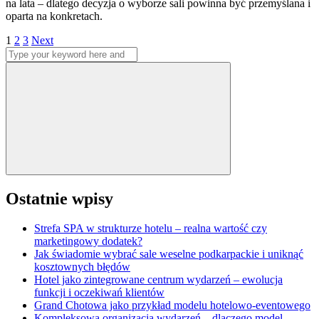
na lata – dlatego decyzja o wyborze sali powinna być przemyślana i
oparta na konkretach.
Stronicowanie
Page
Page
Page
1
2
3
Next
Search
wpisów
for:
Search
Ostatnie wpisy
Strefa SPA w strukturze hotelu – realna wartość czy
marketingowy dodatek?
Jak świadomie wybrać sale weselne podkarpackie i uniknąć
kosztownych błędów
Hotel jako zintegrowane centrum wydarzeń – ewolucja
funkcji i oczekiwań klientów
Grand Chotowa jako przykład modelu hotelowo-eventowego
Kompleksowa organizacja wydarzeń – dlaczego model