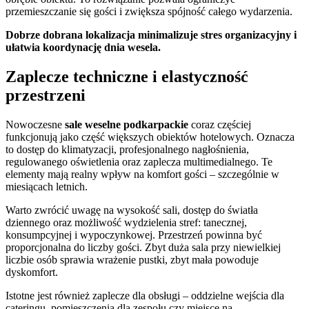
przemieszczanie się gości i zwiększa spójność całego wydarzenia.
Dobrze dobrana lokalizacja minimalizuje stres organizacyjny i
ułatwia koordynację dnia wesela.
Zaplecze techniczne i elastyczność
przestrzeni
Nowoczesne
sale weselne podkarpackie
coraz częściej
funkcjonują jako część większych obiektów hotelowych. Oznacza
to dostęp do klimatyzacji, profesjonalnego nagłośnienia,
regulowanego oświetlenia oraz zaplecza multimedialnego. Te
elementy mają realny wpływ na komfort gości – szczególnie w
miesiącach letnich.
Warto zwrócić uwagę na wysokość sali, dostęp do światła
dziennego oraz możliwość wydzielenia stref: tanecznej,
konsumpcyjnej i wypoczynkowej. Przestrzeń powinna być
proporcjonalna do liczby gości. Zbyt duża sala przy niewielkiej
liczbie osób sprawia wrażenie pustki, zbyt mała powoduje
dyskomfort.
Istotne jest również zaplecze dla obsługi – oddzielne wejścia dla
cateringu, pomieszczenia dla zespołu czy miejsce na