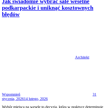
Jak świadomie wybrać sale weselne
podkarpackie i uniknąć kosztownych
błędów
Author
Architekt
Posted
on
Wspomnień
31
stycznia, 2026
14 lutego, 2026
Wybór miejsca na wesele to decyzja, która w praktyce determinuje