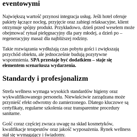
eventowymi
Największą wartość przynosi integracja usług. Jeśli hotel oferuje
pakiety łączące nocleg, przyjęcie oraz zabiegi relaksacyjne, klient
otrzymuje spójny produkt. Przykładowo, dzień przed weselem może
obejmować rytuał pielęgnacyjny dla pary młodej, a dzień po –
regeneracyjny masaż dla najbliższej rodziny.
Takie rozwiązania wydłużają czas pobytu gości i zwiększają
przychód obiektu, ale jednocześnie budują pozytywne
wspomnienia.
SPA przestaje być dodatkiem – staje się
elementem scenariusza wydarzenia.
Standardy i profesjonalizm
Strefa wellness wymaga wysokich standardów higieny oraz
wykwalifikowanego personelu. Niewłaściwie zarządzana może
przynieść efekt odwrotny do zamierzonego. Dlatego kluczowe są
certyfikaty, regularne szkolenia oraz transparentne procedury
sanitarne.
Gość coraz częściej zwraca uwagę na skład kosmetyków,
kwalifikacje terapeutów oraz jakość wyposażenia. Rynek wellness
stał się wymagający i świadomy.