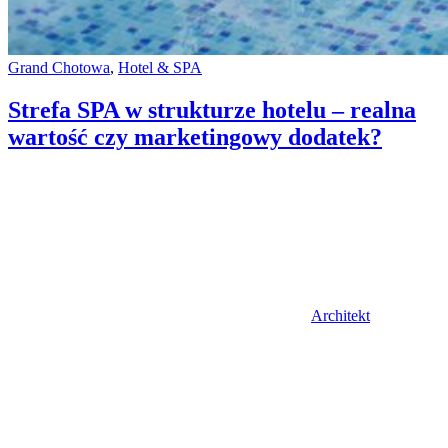
Categories:
Grand Chotowa
,
Hotel & SPA
Strefa SPA w strukturze hotelu – realna
wartość czy marketingowy dodatek?
Author
Architekt
Posted
on