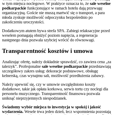
w tym miejsca noclegowe. W praktyce oznacza to, że
sale weselne
podkarpackie
funkcjonujące w ramach hotelu dają przewagę
organizacyjną. Goście nie muszą martwić się o transport, a para
młoda zyskuje możliwość odpoczynku bezpośrednio po
zakończeniu uroczystości.
Dodatkowym atutem bywa strefa SPA. Zabiegi relaksacyjne przed
weselem pomagają obniżyć poziom napięcia, a regeneracja
następnego dnia pozwala szybciej wrócić do równowagi.
Transparentność kosztów i umowa
Analizując ofertę, należy dokładnie sprawdzić, co zawiera cena „za
talerzyk”. Profesjonalne
sale weselne podkarpackie
przedstawiają
szczegółowy zakres usług: dekoracje podstawowe, obsługę
kelnerską, czas wynajmu sali, możliwość przedłużenia zabawy.
Należy upewnić się, czy w umowie uwzględniono koszty
dodatkowe, takie jak opłata korkowa, serwis tortu czy noclegi dla
personelu muzycznego. Transparentność finansowa pozwala
uniknąć nieprzyjemnych niespodzianek.
Świadomy wybór miejsca to inwestycja w spokój i jakość
wydarzenia.
Wesele trwa jeden dzień, lecz wspomnienia pozostają