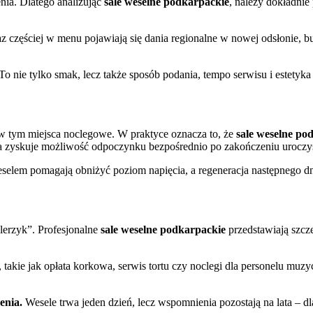
enia. Dlatego analizując
sale weselne podkarpackie
, należy dokładnie 
z częściej w menu pojawiają się dania regionalne w nowej odsłonie, bu
To nie tylko smak, lecz także sposób podania, tempo serwisu i estetyka
w tym miejsca noclegowe. W praktyce oznacza to, że
sale weselne po
oda zyskuje możliwość odpoczynku bezpośrednio po zakończeniu uroczys
selem pomagają obniżyć poziom napięcia, a regeneracja następnego d
alerzyk”. Profesjonalne
sale weselne podkarpackie
przedstawiają szcz
akie jak opłata korkowa, serwis tortu czy noclegi dla personelu mu
enia.
Wesele trwa jeden dzień, lecz wspomnienia pozostają na lata – d