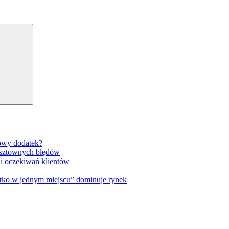
Search
gowy dodatek?
osztownych błędów
 i oczekiwań klientów
tko w jednym miejscu” dominuje rynek