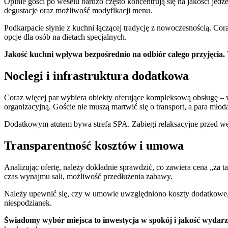
Opinie gości po weselu bardzo często koncentrują się na jakości jedz
degustacje oraz możliwość modyfikacji menu.
Podkarpacie słynie z kuchni łączącej tradycję z nowoczesnością. Cora
opcje dla osób na dietach specjalnych.
Jakość kuchni wpływa bezpośrednio na odbiór całego przyjęcia.
Noclegi i infrastruktura dodatkowa
Coraz więcej par wybiera obiekty oferujące kompleksową obsługę – 
organizacyjną. Goście nie muszą martwić się o transport, a para mł
Dodatkowym atutem bywa strefa SPA. Zabiegi relaksacyjne przed we
Transparentność kosztów i umowa
Analizując ofertę, należy dokładnie sprawdzić, co zawiera cena „za t
czas wynajmu sali, możliwość przedłużenia zabawy.
Należy upewnić się, czy w umowie uwzględniono koszty dodatkowe, t
niespodzianek.
Świadomy wybór miejsca to inwestycja w spokój i jakość wydarz