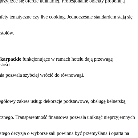
przyjrzeć się ofercie kulinarnej. Profesjonalne obiekty proponują
fety tematyczne czy live cooking. Jednocześnie standardem stają się
 stołów.
dkarpackie
funkcjonujące w ramach hotelu dają przewagę
tości.
nia pozwala szybciej wrócić do równowagi.
egółowy zakres usług: dekoracje podstawowe, obsługę kelnerską,
zycznego. Transparentność finansowa pozwala uniknąć nieprzyjemnych
latego decyzja o wyborze sali powinna być przemyślana i oparta na