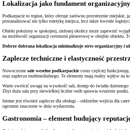
Lokalizacja jako fundament organizacyjn
Podkarpacie to region, który oferuje zarówno przestrzenie miejskie,
przeanalizować nie tylko estetykę miejsca, lecz także kwestie logisty
Obiekt położony w spokojnej, zielonej okolicy może zapewnić wyją
na możliwość organizacji ceremonii plenerowej w obrębie obiektu. T
Dobrze dobrana lokalizacja minimalizuje stres organizacyjny i u
Zaplecze techniczne i elastyczność przestr
Nowoczesne
sale weselne podkarpackie
coraz częściej funkcjonują
oraz zaplecza multimedialnego. Te elementy mają realny wpływ na kom
Warto zwrócić uwagę na wysokość sali, dostęp do światła dziennego 
Zbyt duża sala przy niewielkiej liczbie osób sprawia wrażenie pustk
Istotne jest również zaplecze dla obsługi – oddzielne wejścia dla ca
ogromne znaczenie w dniu wydarzenia.
Gastronomia – element budujący reputacj