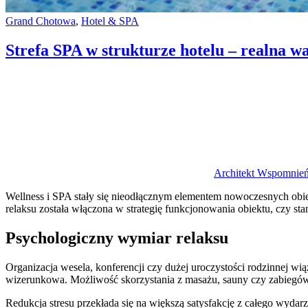
Categories:
Grand Chotowa
,
Hotel & SPA
Strefa SPA w strukturze hotelu – realna 
Author
Architekt Wspomnie
Wellness i SPA stały się nieodłącznym elementem nowoczesnych obiek
relaksu została włączona w strategię funkcjonowania obiektu, czy s
Psychologiczny wymiar relaksu
Organizacja wesela, konferencji czy dużej uroczystości rodzinnej wi
wizerunkowa. Możliwość skorzystania z masażu, sauny czy zabiegów p
Redukcja stresu przekłada się na większą satysfakcję z całego wydarz