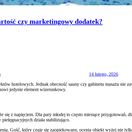
wartość czy marketingowy dodatek?
Posted
on
ń
14 lutego, 2026
tów hotelowych. Jednak obecność sauny czy gabinetu masażu nie zawsze
tanowi jedynie element wizerunkowy.
ąże się z napięciem. Dla pary młodej to często miesiące przygotowań, 
ielęgnacyjnych działa stabilizująco.
enia. Gość, który czuje się zaopiekowany, ocenia obiekt wyżej nie tylk