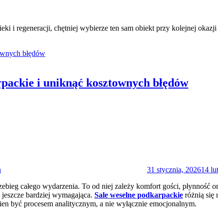
i i regeneracji, chętniej wybierze ten sam obiekt przy kolejnej okazji
rpackie i uniknąć kosztownych błędów
Posted
on
ń
31 stycznia, 2026
14 lu
zebieg całego wydarzenia. To od niej zależy komfort gości, płynność o
ię jeszcze bardziej wymagająca.
Sale weselne podkarpackie
różnią się 
ien być procesem analitycznym, a nie wyłącznie emocjonalnym.