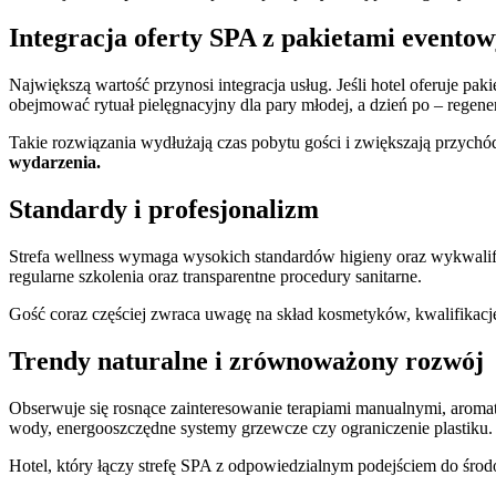
Integracja oferty SPA z pakietami evento
Największą wartość przynosi integracja usług. Jeśli hotel oferuje pa
obejmować rytuał pielęgnacyjny dla pary młodej, a dzień po – regener
Takie rozwiązania wydłużają czas pobytu gości i zwiększają przych
wydarzenia.
Standardy i profesjonalizm
Strefa wellness wymaga wysokich standardów higieny oraz wykwalifi
regularne szkolenia oraz transparentne procedury sanitarne.
Gość coraz częściej zwraca uwagę na skład kosmetyków, kwalifikacj
Trendy naturalne i zrównoważony rozwój
Obserwuje się rosnące zainteresowanie terapiami manualnymi, aromat
wody, energooszczędne systemy grzewcze czy ograniczenie plastiku.
Hotel, który łączy strefę SPA z odpowiedzialnym podejściem do śro