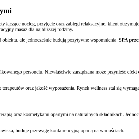
wymi
kiety łączące nocleg, przyjęcie oraz zabiegi relaksacyjne, klient otrzy
acyjny masaż dla najbliższej rodziny.
ód obiektu, ale jednocześnie budują pozytywne wspomnienia.
SPA przes
kowanego personelu. Niewłaściwie zarządzana może przynieść efekt o
e terapeutów oraz jakość wyposażenia. Rynek wellness stał się wymag
erapią oraz kosmetykami opartymi na naturalnych składnikach. Jednocz
dowiska, buduje przewagę konkurencyjną opartą na wartościach.