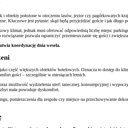
y
 jak i obiekty położone w otoczeniu lasów, jezior czy pagórkowatych k
czne. Kluczowe jest pytanie: skąd będą przyjeżdżać goście i jak długo 
tkowy klimat, jednak musi oferować odpowiednią liczbę miejsc parki
o rozwiązanie pozwala ograniczyć przemieszczanie się gości i zwiększ
łatwia koordynację dnia wesela.
zeni
 jako część większych obiektów hotelowych. Oznacza to dostęp do klim
fort gości – szczególnie w miesiącach letnich.
oraz możliwość wydzielenia stref: tanecznej, konsumpcyjnej i wypoczy
i, zbyt mała powoduje dyskomfort.
teringu, pomieszczenia dla zespołu czy miejsce na przechowywanie dekora
ę