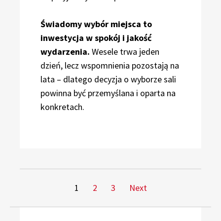
Świadomy wybór miejsca to
inwestycja w spokój i jakość
wydarzenia.
Wesele trwa jeden
dzień, lecz wspomnienia pozostają na
lata – dlatego decyzja o wyborze sali
powinna być przemyślana i oparta na
konkretach.
Stronicowanie
Page
Page
Page
1
2
3
Next
wpisów