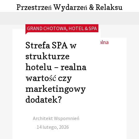
Przestrzeń Wydarzeń & Relaksu
CATEGORIES:
GRAND CHOTOWA
,
HOTEL & SPA
Strefa SPA w
strukturze
hotelu – realna
wartość czy
marketingowy
dodatek?
Author
Architekt Wspomnień
Posted
14 lutego, 2026
on