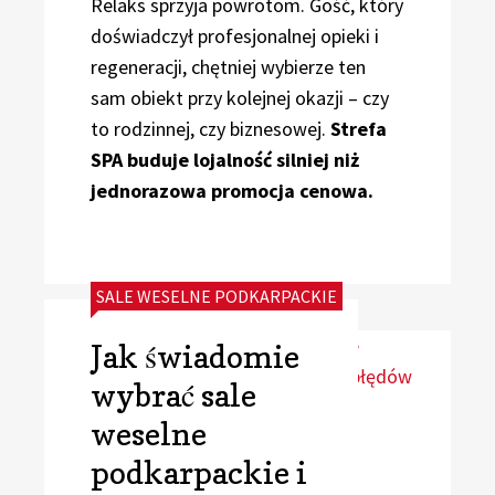
Relaks sprzyja powrotom. Gość, który
doświadczył profesjonalnej opieki i
regeneracji, chętniej wybierze ten
sam obiekt przy kolejnej okazji – czy
to rodzinnej, czy biznesowej.
Strefa
SPA buduje lojalność silniej niż
jednorazowa promocja cenowa.
CATEGORIES:
SALE WESELNE PODKARPACKIE
Jak świadomie
wybrać sale
weselne
podkarpackie i