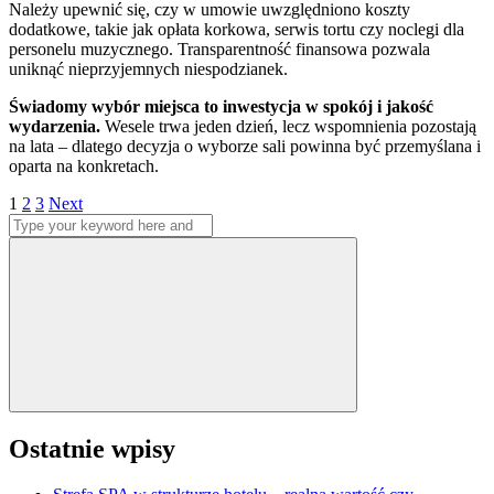
Należy upewnić się, czy w umowie uwzględniono koszty
dodatkowe, takie jak opłata korkowa, serwis tortu czy noclegi dla
personelu muzycznego. Transparentność finansowa pozwala
uniknąć nieprzyjemnych niespodzianek.
Świadomy wybór miejsca to inwestycja w spokój i jakość
wydarzenia.
Wesele trwa jeden dzień, lecz wspomnienia pozostają
na lata – dlatego decyzja o wyborze sali powinna być przemyślana i
oparta na konkretach.
Stronicowanie
Page
Page
Page
1
2
3
Next
Search
wpisów
for:
Search
Ostatnie wpisy