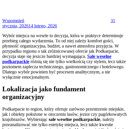
Wspomnień
31
stycznia, 2026
14 lutego, 2026
Wybór miejsca na wesele to decyzja, która w praktyce determinuje
przebieg całego wydarzenia. To od niej zależy komfort gości,
płynność organizacyjna, budżet, a nawet atmosfera przyjęcia. W
przypadku regionu o tak zróżnicowanej ofercie jak Podkarpacie,
decyzja staje się jeszcze bardziej wymagająca.
Sale weselne
podkarpackie
różnią się nie tylko wielkością czy stylem, lecz także
poziomem zaplecza technicznego, gastronomicznego i hotelowego.
Dlatego wybór powinien być procesem analitycznym, a nie
wyłącznie emocjonalnym.
Lokalizacja jako fundament
organizacyjny
Podkarpacie to region, który oferuje zarówno przestrzenie miejskie,
jak i obiekty położone w otoczeniu lasów, jezior czy pagórkowatych
krajobrazów. Wybierając
sale weselne podkarpackie
, należy
przeanalizować nie tylko estetykę miejsca, lecz także kwestie