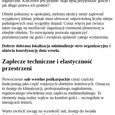
logistyczne. Kluczowe jest pytanie: skąd będą przyjeżdżać goście i
jak długo potrwa ich podróż?
Obiekt położony w spokojnej, zielonej okolicy może zapewnić
wyjątkowy klimat, jednak musi oferować odpowiednią liczbę miejsc
parkingowych oraz wygodny dojazd. Coraz więcej par zwraca
także uwagę na możliwość organizacji ceremonii plenerowej w
obrębie obiektu. To rozwiązanie pozwala ograniczyć
przemieszczanie się gości i zwiększa spójność całego wydarzenia.
Dobrze dobrana lokalizacja minimalizuje stres organizacyjny i
ułatwia koordynację dnia wesela.
Zaplecze techniczne i elastyczność
przestrzeni
Nowoczesne
sale weselne podkarpackie
coraz częściej
funkcjonują jako część większych obiektów hotelowych. Oznacza
to dostęp do klimatyzacji, profesjonalnego nagłośnienia,
regulowanego oświetlenia oraz zaplecza multimedialnego. Te
elementy mają realny wpływ na komfort gości – szczególnie w
miesiącach letnich.
Warto zwrócić uwagę na wysokość sali, dostęp do światła