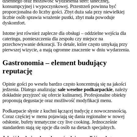
dziennego oraz możliwość wydzielenia stref: tanecznej,
konsumpcyjnej i wypoczynkowej. Przestrzeń powinna być
proporcjonalna do liczby gości. Zbyt duża sala przy niewielkiej
liczbie osób sprawia wrażenie pustki, zbyt mała powoduje
dyskomfort.
Istotne jest również zaplecze dla obsługi – oddzielne wejścia dla
cateringu, pomieszczenia dla zespołu czy miejsce na
przechowywanie dekoracji. To detale, które często umykają przy
pierwszej wizycie, a mają ogromne znaczenie w dniu wydarzenia.
Gastronomia – element budujący
reputację
Opinie gości po weselu bardzo często koncentrują się na jakości
jedzenia. Dlatego analizując
sale weselne podkarpackie
, należy
dokładnie przyjrzeć się ofercie kulinarnej. Profesjonalne obiekty
proponują degustacje oraz możliwość modyfikacji menu.
Podkarpacie słynie z kuchni łączącej tradycję z nowoczesnością.
Coraz częściej w menu pojawiają się dania regionalne w nowej
odsłonie, bufety tematyczne czy live cooking. Jednocześnie
standardem stają się opcje dla osób na dietach specjalnych.