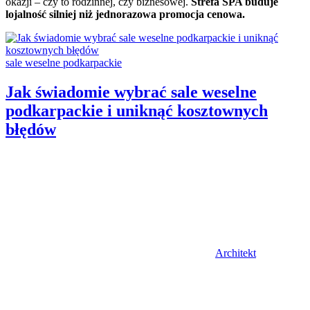
okazji – czy to rodzinnej, czy biznesowej.
Strefa SPA buduje
lojalność silniej niż jednorazowa promocja cenowa.
Categories:
sale weselne podkarpackie
Jak świadomie wybrać sale weselne
podkarpackie i uniknąć kosztownych
błędów
Author
Architekt
Posted
on