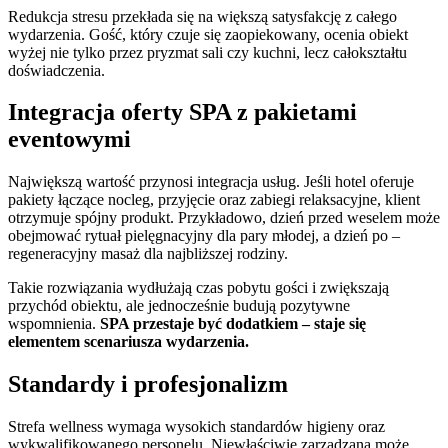
Redukcja stresu przekłada się na większą satysfakcję z całego
wydarzenia. Gość, który czuje się zaopiekowany, ocenia obiekt
wyżej nie tylko przez pryzmat sali czy kuchni, lecz całokształtu
doświadczenia.
Integracja oferty SPA z pakietami
eventowymi
Największą wartość przynosi integracja usług. Jeśli hotel oferuje
pakiety łączące nocleg, przyjęcie oraz zabiegi relaksacyjne, klient
otrzymuje spójny produkt. Przykładowo, dzień przed weselem może
obejmować rytuał pielęgnacyjny dla pary młodej, a dzień po –
regeneracyjny masaż dla najbliższej rodziny.
Takie rozwiązania wydłużają czas pobytu gości i zwiększają
przychód obiektu, ale jednocześnie budują pozytywne
wspomnienia.
SPA przestaje być dodatkiem – staje się
elementem scenariusza wydarzenia.
Standardy i profesjonalizm
Strefa wellness wymaga wysokich standardów higieny oraz
wykwalifikowanego personelu. Niewłaściwie zarządzana może