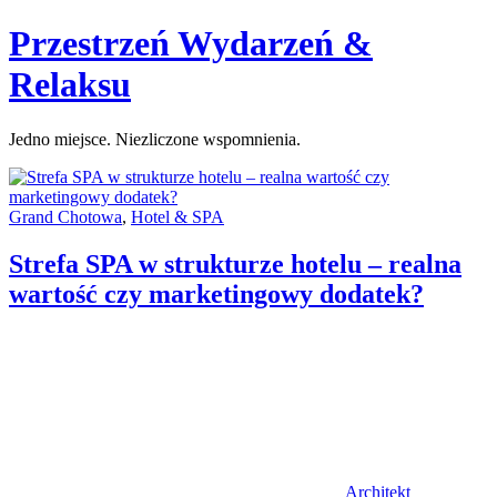
Skip
Przestrzeń Wydarzeń &
to
content
Relaksu
Jedno miejsce. Niezliczone wspomnienia.
Categories:
Grand Chotowa
,
Hotel & SPA
Strefa SPA w strukturze hotelu – realna
wartość czy marketingowy dodatek?
Author
Architekt