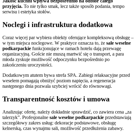
Jakość kuchni wpływa bezpośrednio na odbiór całego
przyjęcia.
To nie tylko smak, lecz także sposób podania, tempo
serwisu i estetyka stołów.
Noclegi i infrastruktura dodatkowa
Coraz więcej par wybiera obiekty oferujące kompleksową obsługę –
w tym miejsca noclegowe. W praktyce oznacza to, że
sale weselne
podkarpackie
funkcjonujące w ramach hotelu dają przewagę
organizacyjną. Goście nie muszą martwić się o transport, a para
młoda zyskuje możliwość odpoczynku bezpośrednio po
zakończeniu uroczystości.
Dodatkowym atutem bywa strefa SPA. Zabiegi relaksacyjne przed
weselem pomagają obniżyć poziom napięcia, a regeneracja
następnego dnia pozwala szybciej wrócić do równowagi.
Transparentność kosztów i umowa
Analizując ofertę, należy dokładnie sprawdzić, co zawiera cena „za
talerzyk”. Profesjonalne
sale weselne podkarpackie
przedstawiają
szczegółowy zakres usług: dekoracje podstawowe, obsługę
kelnerską, czas wynajmu sali, możliwość przedłużenia zabawy.