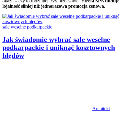
okazji – czy to rodzinnej, czy biznesowej.
Strefa SPA buduje
lojalność silniej niż jednorazowa promocja cenowa.
Categories:
sale weselne podkarpackie
Jak świadomie wybrać sale weselne
podkarpackie i uniknąć kosztownych
błędów
Author
Architekt
Posted
on