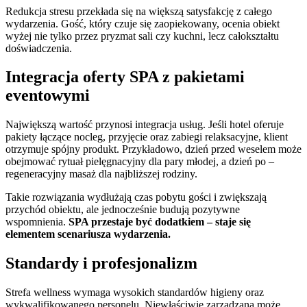
Redukcja stresu przekłada się na większą satysfakcję z całego
wydarzenia. Gość, który czuje się zaopiekowany, ocenia obiekt
wyżej nie tylko przez pryzmat sali czy kuchni, lecz całokształtu
doświadczenia.
Integracja oferty SPA z pakietami
eventowymi
Największą wartość przynosi integracja usług. Jeśli hotel oferuje
pakiety łączące nocleg, przyjęcie oraz zabiegi relaksacyjne, klient
otrzymuje spójny produkt. Przykładowo, dzień przed weselem może
obejmować rytuał pielęgnacyjny dla pary młodej, a dzień po –
regeneracyjny masaż dla najbliższej rodziny.
Takie rozwiązania wydłużają czas pobytu gości i zwiększają
przychód obiektu, ale jednocześnie budują pozytywne
wspomnienia.
SPA przestaje być dodatkiem – staje się
elementem scenariusza wydarzenia.
Standardy i profesjonalizm
Strefa wellness wymaga wysokich standardów higieny oraz
wykwalifikowanego personelu. Niewłaściwie zarządzana może