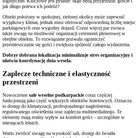
logistyczne. Kluczowe jest pytanie: skąd będą przyjeżdżać goście i
jak długo potrwa ich podróż?
Obiekt położony w spokojnej, zielonej okolicy może zapewnić
wyjątkowy klimat, jednak musi oferować odpowiednią liczbę miejsc
parkingowych oraz wygodny dojazd. Coraz więcej par zwraca
także uwagę na możliwość organizacji ceremonii plenerowej w
obrębie obiektu. To rozwiązanie pozwala ograniczyć
przemieszczanie się gości i zwiększa spójność całego wydarzenia.
Dobrze dobrana lokalizacja minimalizuje stres organizacyjny i
ułatwia koordynację dnia wesela.
Zaplecze techniczne i elastyczność
przestrzeni
Nowoczesne
sale weselne podkarpackie
coraz częściej
funkcjonują jako część większych obiektów hotelowych. Oznacza
to dostęp do klimatyzacji, profesjonalnego nagłośnienia,
regulowanego oświetlenia oraz zaplecza multimedialnego. Te
elementy mają realny wpływ na komfort gości – szczególnie w
miesiącach letnich.
Warto zwrócić uwagę na wysokość sali, dostęp do światła