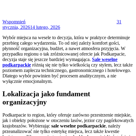
Wspomnień
31
stycznia, 2026
14 lutego, 2026
Wybór miejsca na wesele to decyzja, która w praktyce determinuje
przebieg całego wydarzenia. To od niej zależy komfort gości,
płynność organizacyjna, budżet, a nawet atmosfera przyjęcia. W
przypadku regionu o tak zróżnicowanej ofercie jak Podkarpacie,
decyzja staje się jeszcze bardziej wymagająca.
Sale weselne
podkarpackie
różnią się nie tylko wielkością czy stylem, lecz także
poziomem zaplecza technicznego, gastronomicznego i hotelowego.
Dlatego wybór powinien być procesem analitycznym, a nie
wyłącznie emocjonalnym.
Lokalizacja jako fundament
organizacyjny
Podkarpacie to region, który oferuje zarówno przestrzenie miejskie,
jak i obiekty położone w otoczeniu lasów, jezior czy pagórkowatych
krajobrazów. Wybierając
sale weselne podkarpackie
, należy
przeanalizować nie tylko estetykę miejsca, lecz także kwestie