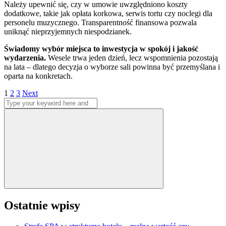
Należy upewnić się, czy w umowie uwzględniono koszty
dodatkowe, takie jak opłata korkowa, serwis tortu czy noclegi dla
personelu muzycznego. Transparentność finansowa pozwala
uniknąć nieprzyjemnych niespodzianek.
Świadomy wybór miejsca to inwestycja w spokój i jakość
wydarzenia.
Wesele trwa jeden dzień, lecz wspomnienia pozostają
na lata – dlatego decyzja o wyborze sali powinna być przemyślana i
oparta na konkretach.
Stronicowanie
Page
Page
Page
1
2
3
Next
Search
wpisów
for:
Search
Ostatnie wpisy