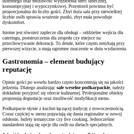
dziennego oraz możliwość wydzielenia stref: tanecznej,
konsumpcyjnej i wypoczynkowej. Przestrzeń powinna być
proporcjonalna do liczby gości. Zbyt duża sala przy niewielkiej
liczbie osób sprawia wrażenie pustki, zbyt mała powoduje
dyskomfort.
Istotne jest również zaplecze dla obsługi – oddzielne wejścia dla
cateringu, pomieszczenia dla zespołu czy miejsce na
przechowywanie dekoracji. To detale, które często umykają przy
pierwszej wizycie, a mają ogromne znaczenie w dniu wydarzenia.
Gastronomia – element budujący
reputację
Opinie gości po weselu bardzo często koncentrują się na jakości
jedzenia. Dlatego analizując
sale weselne podkarpackie
, należy
dokładnie przyjrzeć się ofercie kulinarnej. Profesjonalne obiekty
proponują degustacje oraz możliwość modyfikacji menu.
Podkarpacie słynie z kuchni łączącej tradycję z nowoczesnością.
Coraz częściej w menu pojawiają się dania regionalne w nowej
odsłonie, bufety tematyczne czy live cooking. Jednocześnie
standardem stają się opcje dla osób na dietach specjalnych.