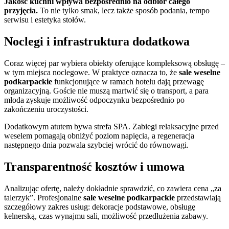
Jakość kuchni wpływa bezpośrednio na odbiór całego
przyjęcia.
To nie tylko smak, lecz także sposób podania, tempo
serwisu i estetyka stołów.
Noclegi i infrastruktura dodatkowa
Coraz więcej par wybiera obiekty oferujące kompleksową obsługę –
w tym miejsca noclegowe. W praktyce oznacza to, że
sale weselne
podkarpackie
funkcjonujące w ramach hotelu dają przewagę
organizacyjną. Goście nie muszą martwić się o transport, a para
młoda zyskuje możliwość odpoczynku bezpośrednio po
zakończeniu uroczystości.
Dodatkowym atutem bywa strefa SPA. Zabiegi relaksacyjne przed
weselem pomagają obniżyć poziom napięcia, a regeneracja
następnego dnia pozwala szybciej wrócić do równowagi.
Transparentność kosztów i umowa
Analizując ofertę, należy dokładnie sprawdzić, co zawiera cena „za
talerzyk”. Profesjonalne
sale weselne podkarpackie
przedstawiają
szczegółowy zakres usług: dekoracje podstawowe, obsługę
kelnerską, czas wynajmu sali, możliwość przedłużenia zabawy.