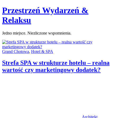
Skip
Przestrzeń Wydarzeń &
to
content
Relaksu
Jedno miejsce. Niezliczone wspomnienia.
Categories:
Grand Chotowa
,
Hotel & SPA
Strefa SPA w strukturze hotelu – realna
wartość czy marketingowy dodatek?
Author
Architekt