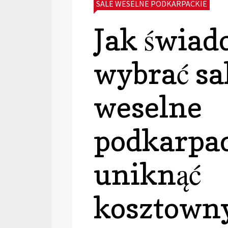
CATEGORIES:
SALE WESELNE PODKARPACKIE
Jak świad
wybrać sa
weselne
podkarpac
uniknąć
kosztown