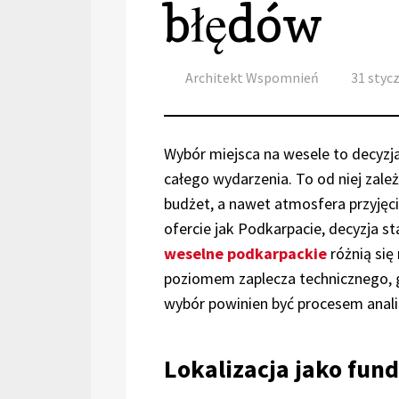
błędów
Author
Posted
Architekt Wspomnień
31 styc
on
Wybór miejsca na wesele to decyzja
całego wydarzenia. To od niej zale
budżet, a nawet atmosfera przyjęc
ofercie jak Podkarpacie, decyzja st
weselne podkarpackie
różnią się 
poziomem zaplecza technicznego, 
wybór powinien być procesem anali
Lokalizacja jako fun