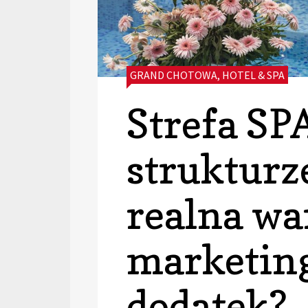
CATEGORIES:
GRAND CHOTOWA
,
HOTEL & SPA
Strefa SP
strukturz
realna wa
marketin
dodatek?