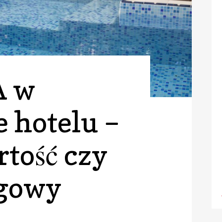
A w
e hotelu –
rtość czy
gowy