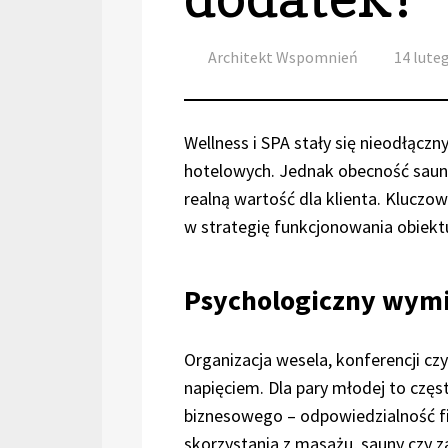
Author
Posted
Architekt Wspomnień
14 lute
on
Wellness i SPA stały się nieodłą
hotelowych. Jednak obecność saun
realną wartość dla klienta. Kluczow
w strategię funkcjonowania obiekt
Psychologiczny wymi
Organizacja wesela, konferencji czy
napięciem. Dla pary młodej to częs
biznesowego – odpowiedzialność f
skorzystania z masażu, sauny czy za