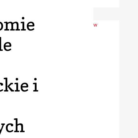
omie
le
kie i
ych