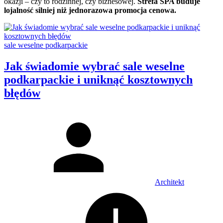
okazji – czy to rodzinnej, czy biznesowej.
Strefa SPA buduje
lojalność silniej niż jednorazowa promocja cenowa.
Categories:
sale weselne podkarpackie
Jak świadomie wybrać sale weselne
podkarpackie i uniknąć kosztownych
błędów
Author
Architekt
Posted
on