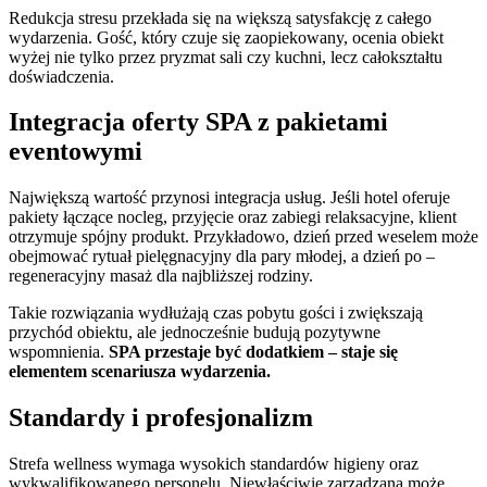
Redukcja stresu przekłada się na większą satysfakcję z całego
wydarzenia. Gość, który czuje się zaopiekowany, ocenia obiekt
wyżej nie tylko przez pryzmat sali czy kuchni, lecz całokształtu
doświadczenia.
Integracja oferty SPA z pakietami
eventowymi
Największą wartość przynosi integracja usług. Jeśli hotel oferuje
pakiety łączące nocleg, przyjęcie oraz zabiegi relaksacyjne, klient
otrzymuje spójny produkt. Przykładowo, dzień przed weselem może
obejmować rytuał pielęgnacyjny dla pary młodej, a dzień po –
regeneracyjny masaż dla najbliższej rodziny.
Takie rozwiązania wydłużają czas pobytu gości i zwiększają
przychód obiektu, ale jednocześnie budują pozytywne
wspomnienia.
SPA przestaje być dodatkiem – staje się
elementem scenariusza wydarzenia.
Standardy i profesjonalizm
Strefa wellness wymaga wysokich standardów higieny oraz
wykwalifikowanego personelu. Niewłaściwie zarządzana może