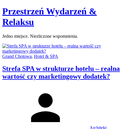
Skip
Przestrzeń Wydarzeń &
to
content
Relaksu
Jedno miejsce. Niezliczone wspomnienia.
Categories:
Grand Chotowa
,
Hotel & SPA
Strefa SPA w strukturze hotelu – realna
wartość czy marketingowy dodatek?
Author
Architekt