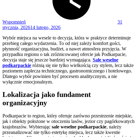
Wspomnień
31
stycznia, 2026
14 lutego, 2026
Wybór miejsca na wesele to decyzja, która w praktyce determinuje
przebieg całego wydarzenia. To od niej zależy komfort gości,
płynność organizacyjna, budżet, a nawet atmosfera przyjęcia. W
przypadku regionu o tak zróżnicowanej ofercie jak Podkarpacie,
decyzja staje się jeszcze bardziej wymagająca.
Sale weselne
podkarpackie
różnią się nie tylko wielkością czy stylem, lecz także
poziomem zaplecza technicznego, gastronomicznego i hotelowego.
Dlatego wybór powinien być procesem analitycznym, a nie
wyłącznie emocjonalnym.
Lokalizacja jako fundament
organizacyjny
Podkarpacie to region, który oferuje zarówno przestrzenie miejskie,
jak i obiekty położone w otoczeniu lasów, jezior czy pagórkowatych
krajobrazów. Wybierając
sale weselne podkarpackie
, należy
przeanalizować nie tylko estetykę miejsca, lecz także kwestie