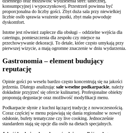
dziennego oraz możliwość wydzielenia stref: tanecznej,
konsumpcyjnej i wypoczynkowej. Przestrzeń powinna być
proporcjonalna do liczby gości. Zbyt duża sala przy niewielkiej
liczbie osób sprawia wrażenie pustki, zbyt mała powoduje
dyskomfort.
Istotne jest również zaplecze dla obsługi – oddzielne wejścia dla
cateringu, pomieszczenia dla zespołu czy miejsce na
przechowywanie dekoracji. To detale, które często umykają przy
pierwszej wizycie, a mają ogromne znaczenie w dniu wydarzenia.
Gastronomia – element budujący
reputację
Opinie gości po weselu bardzo często koncentrują się na jakości
jedzenia. Dlatego analizując
sale weselne podkarpackie
, należy
dokładnie przyjrzeć się ofercie kulinarnej. Profesjonalne obiekty
proponują degustacje oraz możliwość modyfikacji menu.
Podkarpacie słynie z kuchni łączącej tradycję z nowoczesnością.
Coraz częściej w menu pojawiają się dania regionalne w nowej
odsłonie, bufety tematyczne czy live cooking. Jednocześnie
standardem stają się opcje dla osób na dietach specjalnych.