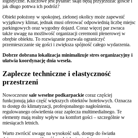
logistyczne. Kluczowe jest pytanie: skąd będą przyjeżdżać goście i
jak długo potrwa ich podróż?
Obiekt położony w spokojnej, zielonej okolicy może zapewnić
wyjątkowy klimat, jednak musi oferować odpowiednią liczbę miejsc
parkingowych oraz wygodny dojazd. Coraz więcej par zwraca
także uwagę na możliwość organizacji ceremonii plenerowej w
obrębie obiektu. To rozwiązanie pozwala ograniczyć
przemieszczanie się gości i zwiększa spójność całego wydarzenia.
Dobrze dobrana lokalizacja minimalizuje stres organizacyjny i
ułatwia koordynację dnia wesela.
Zaplecze techniczne i elastyczność
przestrzeni
Nowoczesne
sale weselne podkarpackie
coraz częściej
funkcjonują jako część większych obiektów hotelowych. Oznacza
to dostęp do klimatyzacji, profesjonalnego nagłośnienia,
regulowanego oświetlenia oraz zaplecza multimedialnego. Te
elementy mają realny wpływ na komfort gości – szczególnie w
miesiącach letnich.
Warto zwrócić uwagę na wysokość sali, dostęp do światła