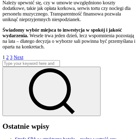
Należy upewnić się, czy w umowie uwzględniono koszty
dodatkowe, takie jak opłata korkowa, serwis tortu czy noclegi dla
personelu muzycznego. Transparentność finansowa pozwala
uniknąć nieprzyjemnych niespodzianek.
Świadomy wybór miejsca to inwestycja w spokój i jakość
wydarzenia.
Wesele trwa jeden dzień, lecz wspomnienia pozostają
na lata – dlatego decyzja o wyborze sali powinna być przemyślana i
oparta na konkretach.
Stronicowanie
Page
Page
Page
1
2
3
Next
Search
wpisów
for:
Search
Ostatnie wpisy