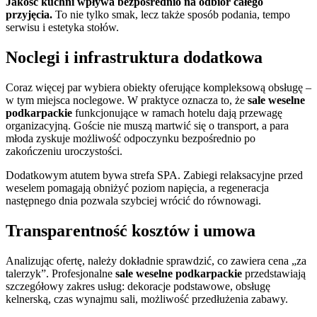
Jakość kuchni wpływa bezpośrednio na odbiór całego
przyjęcia.
To nie tylko smak, lecz także sposób podania, tempo
serwisu i estetyka stołów.
Noclegi i infrastruktura dodatkowa
Coraz więcej par wybiera obiekty oferujące kompleksową obsługę –
w tym miejsca noclegowe. W praktyce oznacza to, że
sale weselne
podkarpackie
funkcjonujące w ramach hotelu dają przewagę
organizacyjną. Goście nie muszą martwić się o transport, a para
młoda zyskuje możliwość odpoczynku bezpośrednio po
zakończeniu uroczystości.
Dodatkowym atutem bywa strefa SPA. Zabiegi relaksacyjne przed
weselem pomagają obniżyć poziom napięcia, a regeneracja
następnego dnia pozwala szybciej wrócić do równowagi.
Transparentność kosztów i umowa
Analizując ofertę, należy dokładnie sprawdzić, co zawiera cena „za
talerzyk”. Profesjonalne
sale weselne podkarpackie
przedstawiają
szczegółowy zakres usług: dekoracje podstawowe, obsługę
kelnerską, czas wynajmu sali, możliwość przedłużenia zabawy.