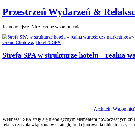
Skip
Przestrzeń Wydarzeń & Relaks
to
content
Jedno miejsce. Niezliczone wspomnienia.
Categories:
Grand Chotowa
,
Hotel & SPA
Strefa SPA w strukturze hotelu – realna 
Author
Architekt Wspomnie
Wellness i SPA stały się nieodłącznym elementem nowoczesnych obiek
relaksu została włączona w strategię funkcjonowania obiektu, czy s