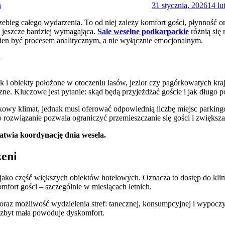
ń
31 stycznia, 2026
14 lu
zebieg całego wydarzenia. To od niej zależy komfort gości, płynność o
ię jeszcze bardziej wymagająca.
Sale weselne podkarpackie
różnią się 
ien być procesem analitycznym, a nie wyłącznie emocjonalnym.
y
 jak i obiekty położone w otoczeniu lasów, jezior czy pagórkowatych k
czne. Kluczowe jest pytanie: skąd będą przyjeżdżać goście i jak długo 
tkowy klimat, jednak musi oferować odpowiednią liczbę miejsc parki
o rozwiązanie pozwala ograniczyć przemieszczanie się gości i zwiększ
łatwia koordynację dnia wesela.
zeni
 jako część większych obiektów hotelowych. Oznacza to dostęp do klim
fort gości – szczególnie w miesiącach letnich.
oraz możliwość wydzielenia stref: tanecznej, konsumpcyjnej i wypoczy
i, zbyt mała powoduje dyskomfort.