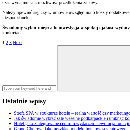
czas wynajmu sali, możliwość przedłużenia zabawy.
Należy upewnić się, czy w umowie uwzględniono koszty dodatkowe, t
niespodzianek.
Świadomy wybór miejsca to inwestycja w spokój i jakość wydarz
konkretach.
Stronicowanie
Page
Page
Page
1
2
3
Next
Search
wpisów
for:
Ostatnie wpisy
Strefa SPA w strukturze hotelu – realna wartość czy marketin
Jak świadomie wybrać sale weselne podkarpackie i uniknąć k
Hotel jako zintegrowane centrum wydarzeń – ewolucja funkcji
Grand Chotowa jako przykład modelu hotelowo-eventowego