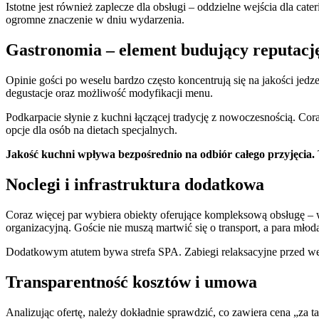
Istotne jest również zaplecze dla obsługi – oddzielne wejścia dla ca
ogromne znaczenie w dniu wydarzenia.
Gastronomia – element budujący reputacj
Opinie gości po weselu bardzo często koncentrują się na jakości jedz
degustacje oraz możliwość modyfikacji menu.
Podkarpacie słynie z kuchni łączącej tradycję z nowoczesnością. Cora
opcje dla osób na dietach specjalnych.
Jakość kuchni wpływa bezpośrednio na odbiór całego przyjęcia.
Noclegi i infrastruktura dodatkowa
Coraz więcej par wybiera obiekty oferujące kompleksową obsługę – 
organizacyjną. Goście nie muszą martwić się o transport, a para mł
Dodatkowym atutem bywa strefa SPA. Zabiegi relaksacyjne przed we
Transparentność kosztów i umowa
Analizując ofertę, należy dokładnie sprawdzić, co zawiera cena „za t