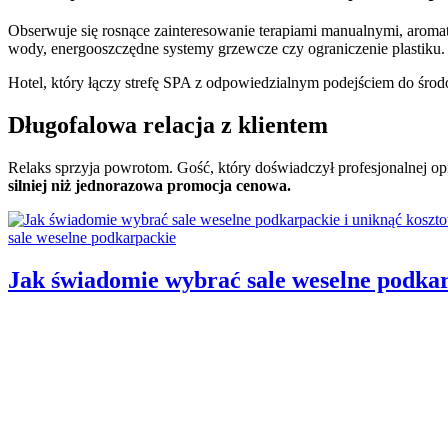
Obserwuje się rosnące zainteresowanie terapiami manualnymi, aromat
wody, energooszczędne systemy grzewcze czy ograniczenie plastiku.
Hotel, który łączy strefę SPA z odpowiedzialnym podejściem do śro
Długofalowa relacja z klientem
Relaks sprzyja powrotom. Gość, który doświadczył profesjonalnej opiek
silniej niż jednorazowa promocja cenowa.
Categories:
sale weselne podkarpackie
Jak świadomie wybrać sale weselne podka
Author