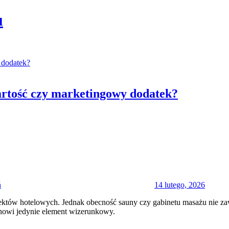
u
wartość czy marketingowy dodatek?
Posted
on
ń
14 lutego, 2026
tów hotelowych. Jednak obecność sauny czy gabinetu masażu nie zawsze
tanowi jedynie element wizerunkowy.