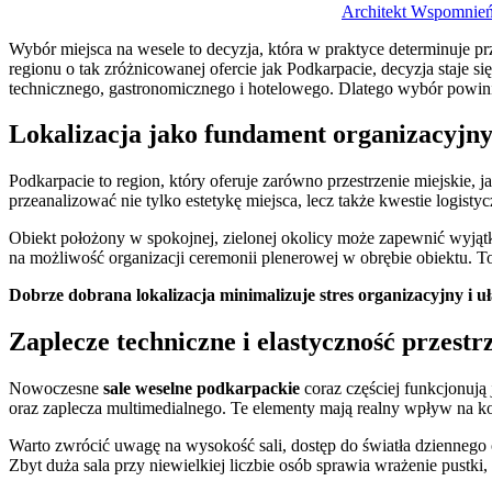
Architekt Wspomnie
Wybór miejsca na wesele to decyzja, która w praktyce determinuje pr
regionu o tak zróżnicowanej ofercie jak Podkarpacie, decyzja staje s
technicznego, gastronomicznego i hotelowego. Dlatego wybór powin
Lokalizacja jako fundament organizacyjn
Podkarpacie to region, który oferuje zarówno przestrzenie miejskie,
przeanalizować nie tylko estetykę miejsca, lecz także kwestie logisty
Obiekt położony w spokojnej, zielonej okolicy może zapewnić wyją
na możliwość organizacji ceremonii plenerowej w obrębie obiektu. T
Dobrze dobrana lokalizacja minimalizuje stres organizacyjny i u
Zaplecze techniczne i elastyczność przestr
Nowoczesne
sale weselne podkarpackie
coraz częściej funkcjonują
oraz zaplecza multimedialnego. Te elementy mają realny wpływ na kom
Warto zwrócić uwagę na wysokość sali, dostęp do światła dziennego 
Zbyt duża sala przy niewielkiej liczbie osób sprawia wrażenie pustk