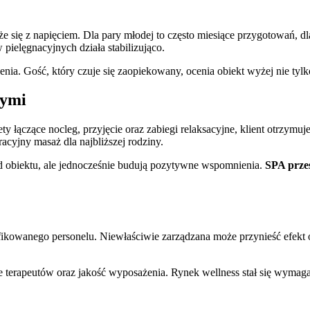
ąże się z napięciem. Dla pary młodej to często miesiące przygotowań, 
ielęgnacyjnych działa stabilizująco.
enia. Gość, który czuje się zaopiekowany, ocenia obiekt wyżej nie tylk
wymi
kiety łączące nocleg, przyjęcie oraz zabiegi relaksacyjne, klient otrzy
acyjny masaż dla najbliższej rodziny.
ód obiektu, ale jednocześnie budują pozytywne wspomnienia.
SPA przes
kowanego personelu. Niewłaściwie zarządzana może przynieść efekt o
e terapeutów oraz jakość wyposażenia. Rynek wellness stał się wymag