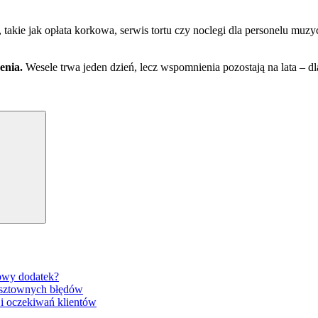
akie jak opłata korkowa, serwis tortu czy noclegi dla personelu mu
enia.
Wesele trwa jeden dzień, lecz wspomnienia pozostają na lata – d
Search
gowy dodatek?
osztownych błędów
 i oczekiwań klientów