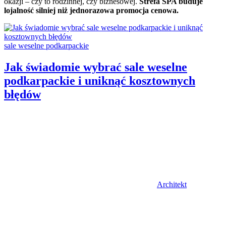
okazji – czy to rodzinnej, czy biznesowej.
Strefa SPA buduje
lojalność silniej niż jednorazowa promocja cenowa.
Categories:
sale weselne podkarpackie
Jak świadomie wybrać sale weselne
podkarpackie i uniknąć kosztownych
błędów
Author
Architekt
Posted
on