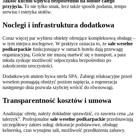
Jakość kuchni wpływa bezpośrednio na odbiór całego
przyjęcia.
To nie tylko smak, lecz także sposób podania, tempo
serwisu i estetyka stołów.
Noclegi i infrastruktura dodatkowa
Coraz więcej par wybiera obiekty oferujące kompleksową obsługę –
w tym miejsca noclegowe. W praktyce oznacza to, że
sale weselne
podkarpackie
funkcjonujące w ramach hotelu dają przewagę
organizacyjną. Goście nie muszą martwić się o transport, a para
młoda zyskuje możliwość odpoczynku bezpośrednio po
zakończeniu uroczystości.
Dodatkowym atutem bywa strefa SPA. Zabiegi relaksacyjne przed
weselem pomagają obniżyć poziom napięcia, a regeneracja
następnego dnia pozwala szybciej wrócić do równowagi.
Transparentność kosztów i umowa
Analizując ofertę, należy dokładnie sprawdzić, co zawiera cena „za
talerzyk”. Profesjonalne
sale weselne podkarpackie
przedstawiają
szczegółowy zakres usług: dekoracje podstawowe, obsługę
kelnerską, czas wynajmu sali, możliwość przedłużenia zabawy.