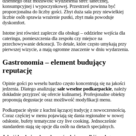
dziennego oraz możliwość wydzielenia stref: tanecznej,
konsumpcyjnej i wypoczynkowej. Przestrzeń powinna być
proporcjonalna do liczby gości. Zbyt duża sala przy niewielkiej
liczbie osób sprawia wrażenie pustki, zbyt mała powoduje
dyskomfort.
Istotne jest również zaplecze dla obsługi – oddzielne wejścia dla
cateringu, pomieszczenia dla zespołu czy miejsce na
przechowywanie dekoracji. To detale, które często umykają przy
pierwszej wizycie, a mają ogromne znaczenie w dniu wydarzenia.
Gastronomia – element budujący
reputację
Opinie gości po weselu bardzo często koncentrują się na jakości
jedzenia. Dlatego analizując
sale weselne podkarpackie
, należy
dokładnie przyjrzeć się ofercie kulinarnej. Profesjonalne obiekty
proponują degustacje oraz możliwość modyfikacji menu.
Podkarpacie słynie z kuchni łączącej tradycję z nowoczesnością.
Coraz częściej w menu pojawiają się dania regionalne w nowej
odsłonie, bufety tematyczne czy live cooking. Jednocześnie
standardem stają się opcje dla osób na dietach specjalnych.