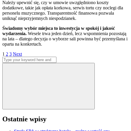
Należy upewnić się, czy w umowie uwzględniono koszty
dodatkowe, takie jak opłata korkowa, serwis tortu czy noclegi dla
personelu muzycznego. Transparentność finansowa pozwala
uniknąć nieprzyjemnych niespodzianek.
Świadomy wybór miejsca to inwestycja w spokój i jakość
wydarzenia.
Wesele trwa jeden dzień, lecz wspomnienia pozostają
na lata – dlatego decyzja o wyborze sali powinna być przemyślana i
oparta na konkretach.
Stronicowanie
Page
Page
Page
1
2
3
Next
Search
wpisów
for:
Search
Ostatnie wpisy