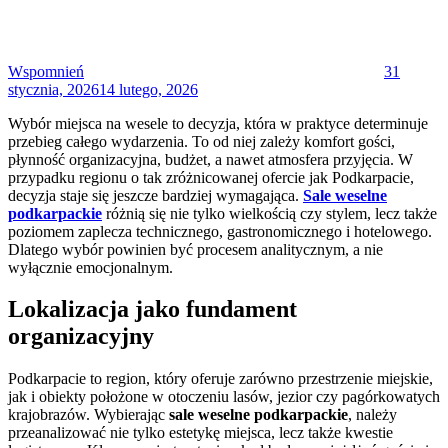
Wspomnień
31
stycznia, 2026
14 lutego, 2026
Wybór miejsca na wesele to decyzja, która w praktyce determinuje
przebieg całego wydarzenia. To od niej zależy komfort gości,
płynność organizacyjna, budżet, a nawet atmosfera przyjęcia. W
przypadku regionu o tak zróżnicowanej ofercie jak Podkarpacie,
decyzja staje się jeszcze bardziej wymagająca.
Sale weselne
podkarpackie
różnią się nie tylko wielkością czy stylem, lecz także
poziomem zaplecza technicznego, gastronomicznego i hotelowego.
Dlatego wybór powinien być procesem analitycznym, a nie
wyłącznie emocjonalnym.
Lokalizacja jako fundament
organizacyjny
Podkarpacie to region, który oferuje zarówno przestrzenie miejskie,
jak i obiekty położone w otoczeniu lasów, jezior czy pagórkowatych
krajobrazów. Wybierając
sale weselne podkarpackie
, należy
przeanalizować nie tylko estetykę miejsca, lecz także kwestie