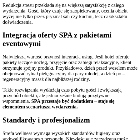
Redukcja stresu przekłada się na większą satysfakcję z całego
wydarzenia. Gość, który czuje się zaopiekowany, ocenia obiekt
wyżej nie tylko przez pryzmat sali czy kuchni, lecz całokształtu
doświadczenia.
Integracja oferty SPA z pakietami
eventowymi
Największą wartość przynosi integracja usług. Jeśli hotel oferuje
pakiety łączące nocleg, przyjęcie oraz zabiegi relaksacyjne, klient
otrzymuje spójny produkt. Przykładowo, dzień przed weselem może
obejmować rytuał pielęgnacyjny dla pary młodej, a dzień po –
regeneracyjny masaż dla najbliższej rodziny.
Takie rozwiązania wydłużają czas pobytu gości i zwiększają
przychód obiektu, ale jednocześnie budują pozytywne
wspomnienia.
SPA przestaje być dodatkiem – staje się
elementem scenariusza wydarzenia.
Standardy i profesjonalizm
Strefa wellness wymaga wysokich standardów higieny oraz
wykwalifikowanego personelu. Niewłaściwie zarządzana może