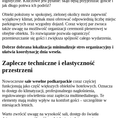
logistyczne. Kluczowe jest pytanie: skąd będą przyjeżdżać goście i
jak długo potrwa ich podróż?
Obiekt położony w spokojnej, zielonej okolicy może zapewnić
wyjątkowy klimat, jednak musi oferować odpowiednią liczbę miejsc
parkingowych oraz wygodny dojazd. Coraz więcej par zwraca
także uwagę na możliwość organizacji ceremonii plenerowej w
obrębie obiektu. To rozwiązanie pozwala ograniczyć
przemieszczanie się gości i zwiększa spójność całego wydarzenia.
Dobrze dobrana lokalizacja minimalizuje stres organizacyjny i
ułatwia koordynację dnia wesela.
Zaplecze techniczne i elastyczność
przestrzeni
Nowoczesne
sale weselne podkarpackie
coraz częściej
funkcjonują jako część większych obiektów hotelowych. Oznacza
to dostęp do klimatyzacji, profesjonalnego nagłośnienia,
regulowanego oświetlenia oraz zaplecza multimedialnego. Te
elementy mają realny wpływ na komfort gości – szczególnie w
miesiącach letnich.
Warto zwrócić uwagę na wysokość sali, dostęp do światła