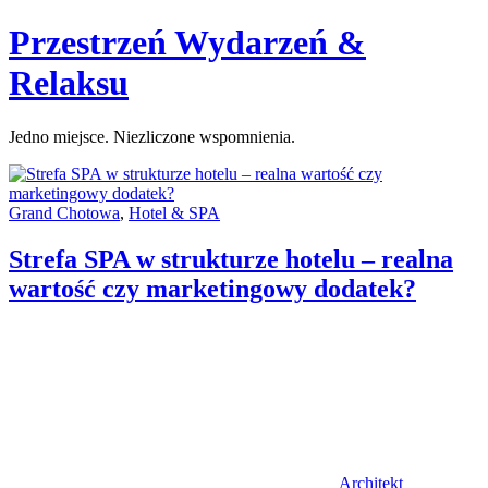
Skip
Przestrzeń Wydarzeń &
to
content
Relaksu
Jedno miejsce. Niezliczone wspomnienia.
Categories:
Grand Chotowa
,
Hotel & SPA
Strefa SPA w strukturze hotelu – realna
wartość czy marketingowy dodatek?
Author
Architekt