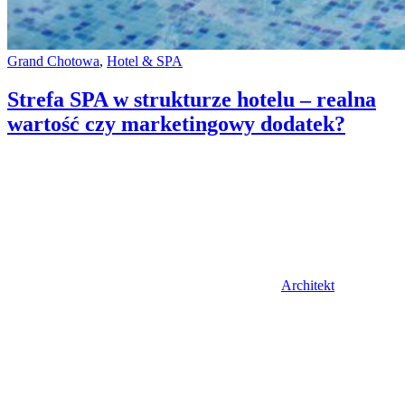
Categories:
Grand Chotowa
,
Hotel & SPA
Strefa SPA w strukturze hotelu – realna
wartość czy marketingowy dodatek?
Author
Architekt
Posted
on