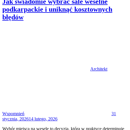
Jak świadomie wybrać sale weselne
podkarpackie i uniknąć kosztownych
błędów
Author
Architekt
Posted
on
Wspomnień
31
stycznia, 2026
14 lutego, 2026
Wybór miejsca na wesele to decyzja, która w praktyce determinuje