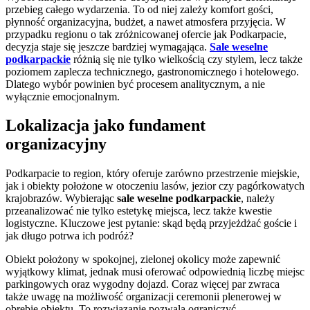
przebieg całego wydarzenia. To od niej zależy komfort gości,
płynność organizacyjna, budżet, a nawet atmosfera przyjęcia. W
przypadku regionu o tak zróżnicowanej ofercie jak Podkarpacie,
decyzja staje się jeszcze bardziej wymagająca.
Sale weselne
podkarpackie
różnią się nie tylko wielkością czy stylem, lecz także
poziomem zaplecza technicznego, gastronomicznego i hotelowego.
Dlatego wybór powinien być procesem analitycznym, a nie
wyłącznie emocjonalnym.
Lokalizacja jako fundament
organizacyjny
Podkarpacie to region, który oferuje zarówno przestrzenie miejskie,
jak i obiekty położone w otoczeniu lasów, jezior czy pagórkowatych
krajobrazów. Wybierając
sale weselne podkarpackie
, należy
przeanalizować nie tylko estetykę miejsca, lecz także kwestie
logistyczne. Kluczowe jest pytanie: skąd będą przyjeżdżać goście i
jak długo potrwa ich podróż?
Obiekt położony w spokojnej, zielonej okolicy może zapewnić
wyjątkowy klimat, jednak musi oferować odpowiednią liczbę miejsc
parkingowych oraz wygodny dojazd. Coraz więcej par zwraca
także uwagę na możliwość organizacji ceremonii plenerowej w
obrębie obiektu. To rozwiązanie pozwala ograniczyć