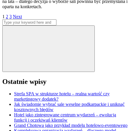
na lata – dlatego decyzja o wyborze sali powinna być przemyślana i
oparta na konkretach.
Stronicowanie
Page
Page
Page
1
2
3
Next
Search
wpisów
for:
Search
Ostatnie wpisy
Strefa SPA w strukturze hotelu – realna wartość czy
marketingowy dodatek?
Jak świadomie wybrać sale weselne podkarpackie i uniknąć
kosztownych błędów
Hotel jako zintegrowane centrum wydarzeń – ewolucja
funkcji i oczekiwań klientów
Grand Chotowa jako przykład modelu hotelowo-eventowego
Kompleksowa organizacja wydarzeń – dlaczego model