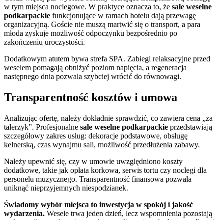
w tym miejsca noclegowe. W praktyce oznacza to, że
sale weselne
podkarpackie
funkcjonujące w ramach hotelu dają przewagę
organizacyjną. Goście nie muszą martwić się o transport, a para
młoda zyskuje możliwość odpoczynku bezpośrednio po
zakończeniu uroczystości.
Dodatkowym atutem bywa strefa SPA. Zabiegi relaksacyjne przed
weselem pomagają obniżyć poziom napięcia, a regeneracja
następnego dnia pozwala szybciej wrócić do równowagi.
Transparentność kosztów i umowa
Analizując ofertę, należy dokładnie sprawdzić, co zawiera cena „za
talerzyk”. Profesjonalne
sale weselne podkarpackie
przedstawiają
szczegółowy zakres usług: dekoracje podstawowe, obsługę
kelnerską, czas wynajmu sali, możliwość przedłużenia zabawy.
Należy upewnić się, czy w umowie uwzględniono koszty
dodatkowe, takie jak opłata korkowa, serwis tortu czy noclegi dla
personelu muzycznego. Transparentność finansowa pozwala
uniknąć nieprzyjemnych niespodzianek.
Świadomy wybór miejsca to inwestycja w spokój i jakość
wydarzenia.
Wesele trwa jeden dzień, lecz wspomnienia pozostają