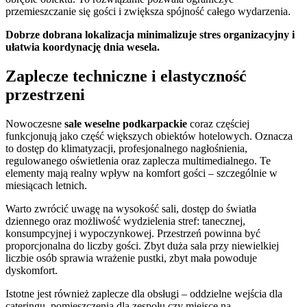
przemieszczanie się gości i zwiększa spójność całego wydarzenia.
Dobrze dobrana lokalizacja minimalizuje stres organizacyjny i
ułatwia koordynację dnia wesela.
Zaplecze techniczne i elastyczność
przestrzeni
Nowoczesne
sale weselne podkarpackie
coraz częściej
funkcjonują jako część większych obiektów hotelowych. Oznacza
to dostęp do klimatyzacji, profesjonalnego nagłośnienia,
regulowanego oświetlenia oraz zaplecza multimedialnego. Te
elementy mają realny wpływ na komfort gości – szczególnie w
miesiącach letnich.
Warto zwrócić uwagę na wysokość sali, dostęp do światła
dziennego oraz możliwość wydzielenia stref: tanecznej,
konsumpcyjnej i wypoczynkowej. Przestrzeń powinna być
proporcjonalna do liczby gości. Zbyt duża sala przy niewielkiej
liczbie osób sprawia wrażenie pustki, zbyt mała powoduje
dyskomfort.
Istotne jest również zaplecze dla obsługi – oddzielne wejścia dla
cateringu, pomieszczenia dla zespołu czy miejsce na