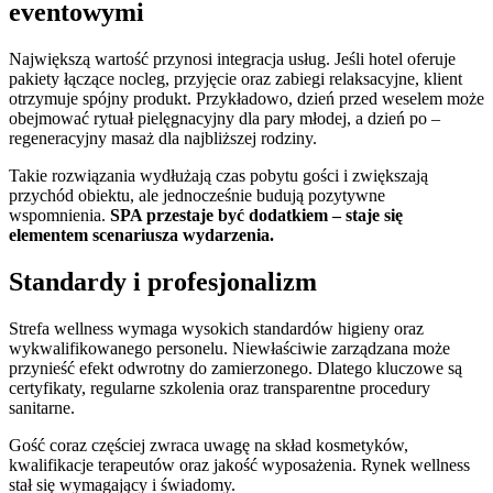
eventowymi
Największą wartość przynosi integracja usług. Jeśli hotel oferuje
pakiety łączące nocleg, przyjęcie oraz zabiegi relaksacyjne, klient
otrzymuje spójny produkt. Przykładowo, dzień przed weselem może
obejmować rytuał pielęgnacyjny dla pary młodej, a dzień po –
regeneracyjny masaż dla najbliższej rodziny.
Takie rozwiązania wydłużają czas pobytu gości i zwiększają
przychód obiektu, ale jednocześnie budują pozytywne
wspomnienia.
SPA przestaje być dodatkiem – staje się
elementem scenariusza wydarzenia.
Standardy i profesjonalizm
Strefa wellness wymaga wysokich standardów higieny oraz
wykwalifikowanego personelu. Niewłaściwie zarządzana może
przynieść efekt odwrotny do zamierzonego. Dlatego kluczowe są
certyfikaty, regularne szkolenia oraz transparentne procedury
sanitarne.
Gość coraz częściej zwraca uwagę na skład kosmetyków,
kwalifikacje terapeutów oraz jakość wyposażenia. Rynek wellness
stał się wymagający i świadomy.