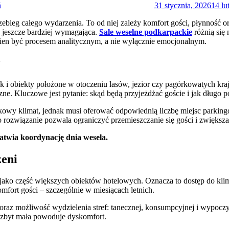
ń
31 stycznia, 2026
14 lu
zebieg całego wydarzenia. To od niej zależy komfort gości, płynność o
ię jeszcze bardziej wymagająca.
Sale weselne podkarpackie
różnią się 
ien być procesem analitycznym, a nie wyłącznie emocjonalnym.
y
 jak i obiekty położone w otoczeniu lasów, jezior czy pagórkowatych k
czne. Kluczowe jest pytanie: skąd będą przyjeżdżać goście i jak długo 
tkowy klimat, jednak musi oferować odpowiednią liczbę miejsc parki
o rozwiązanie pozwala ograniczyć przemieszczanie się gości i zwiększ
łatwia koordynację dnia wesela.
zeni
 jako część większych obiektów hotelowych. Oznacza to dostęp do klim
fort gości – szczególnie w miesiącach letnich.
oraz możliwość wydzielenia stref: tanecznej, konsumpcyjnej i wypoczy
i, zbyt mała powoduje dyskomfort.