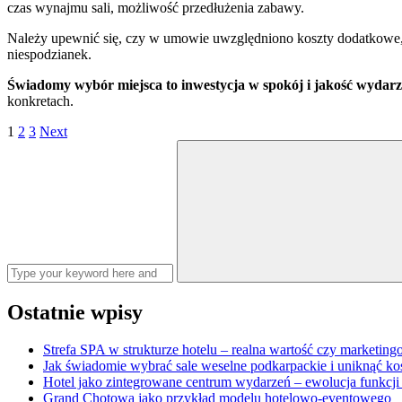
czas wynajmu sali, możliwość przedłużenia zabawy.
Należy upewnić się, czy w umowie uwzględniono koszty dodatkowe, t
niespodzianek.
Świadomy wybór miejsca to inwestycja w spokój i jakość wydarz
konkretach.
Stronicowanie
Page
Page
Page
1
2
3
Next
Search
wpisów
for:
Ostatnie wpisy
Strefa SPA w strukturze hotelu – realna wartość czy marketin
Jak świadomie wybrać sale weselne podkarpackie i uniknąć k
Hotel jako zintegrowane centrum wydarzeń – ewolucja funkcji
Grand Chotowa jako przykład modelu hotelowo-eventowego