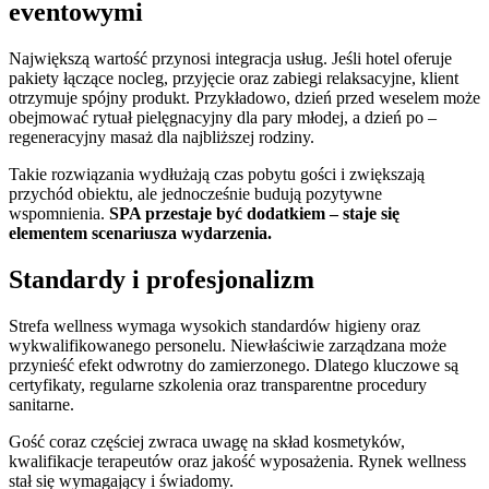
eventowymi
Największą wartość przynosi integracja usług. Jeśli hotel oferuje
pakiety łączące nocleg, przyjęcie oraz zabiegi relaksacyjne, klient
otrzymuje spójny produkt. Przykładowo, dzień przed weselem może
obejmować rytuał pielęgnacyjny dla pary młodej, a dzień po –
regeneracyjny masaż dla najbliższej rodziny.
Takie rozwiązania wydłużają czas pobytu gości i zwiększają
przychód obiektu, ale jednocześnie budują pozytywne
wspomnienia.
SPA przestaje być dodatkiem – staje się
elementem scenariusza wydarzenia.
Standardy i profesjonalizm
Strefa wellness wymaga wysokich standardów higieny oraz
wykwalifikowanego personelu. Niewłaściwie zarządzana może
przynieść efekt odwrotny do zamierzonego. Dlatego kluczowe są
certyfikaty, regularne szkolenia oraz transparentne procedury
sanitarne.
Gość coraz częściej zwraca uwagę na skład kosmetyków,
kwalifikacje terapeutów oraz jakość wyposażenia. Rynek wellness
stał się wymagający i świadomy.