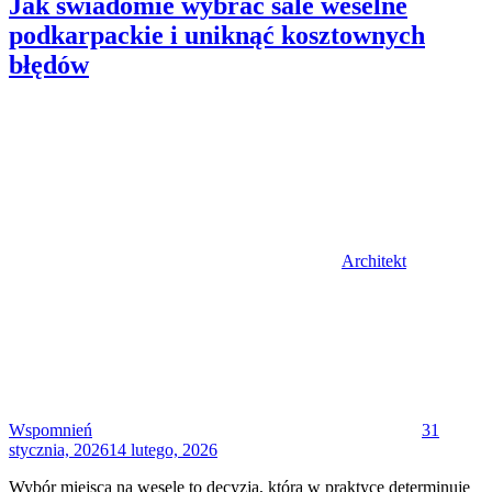
Jak świadomie wybrać sale weselne
podkarpackie i uniknąć kosztownych
błędów
Author
Architekt
Posted
on
Wspomnień
31
stycznia, 2026
14 lutego, 2026
Wybór miejsca na wesele to decyzja, która w praktyce determinuje