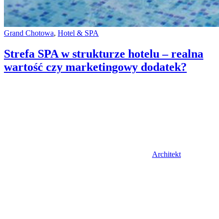
Categories:
Grand Chotowa
,
Hotel & SPA
Strefa SPA w strukturze hotelu – realna
wartość czy marketingowy dodatek?
Author
Architekt
Posted
on