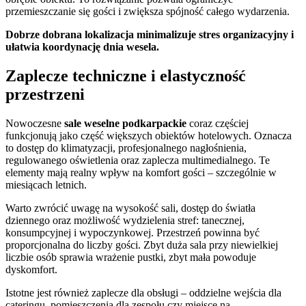
przemieszczanie się gości i zwiększa spójność całego wydarzenia.
Dobrze dobrana lokalizacja minimalizuje stres organizacyjny i
ułatwia koordynację dnia wesela.
Zaplecze techniczne i elastyczność
przestrzeni
Nowoczesne
sale weselne podkarpackie
coraz częściej
funkcjonują jako część większych obiektów hotelowych. Oznacza
to dostęp do klimatyzacji, profesjonalnego nagłośnienia,
regulowanego oświetlenia oraz zaplecza multimedialnego. Te
elementy mają realny wpływ na komfort gości – szczególnie w
miesiącach letnich.
Warto zwrócić uwagę na wysokość sali, dostęp do światła
dziennego oraz możliwość wydzielenia stref: tanecznej,
konsumpcyjnej i wypoczynkowej. Przestrzeń powinna być
proporcjonalna do liczby gości. Zbyt duża sala przy niewielkiej
liczbie osób sprawia wrażenie pustki, zbyt mała powoduje
dyskomfort.
Istotne jest również zaplecze dla obsługi – oddzielne wejścia dla
cateringu, pomieszczenia dla zespołu czy miejsce na