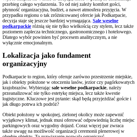
przebieg całego wydarzenia. To od niej zależy komfort gości,
płynność organizacyjna, budżet, a nawet atmosfera przyjęcia. W
przypadku regionu o tak zróżnicowanej ofercie jak Podkarpacie,
decyzja staje się jeszcze bardziej wymagająca.
Sale weselne
podkarpackie
różnią się nie tylko wielkością czy stylem, lecz także
poziomem zaplecza technicznego, gastronomicznego i hotelowego.
Dlatego wybór powinien być procesem analitycznym, a nie
wyłącznie emocjonalnym.
Lokalizacja jako fundament
organizacyjny
Podkarpacie to region, który oferuje zarówno przestrzenie miejskie,
jak i obiekty położone w otoczeniu lasów, jezior czy pagórkowatych
krajobrazów. Wybierając
sale weselne podkarpackie
, należy
przeanalizować nie tylko estetykę miejsca, lecz także kwestie
logistyczne. Kluczowe jest pytanie: skąd będą przyjeżdżać goście i
jak długo potrwa ich podróż?
Obiekt położony w spokojnej, zielonej okolicy może zapewnić
wyjątkowy klimat, jednak musi oferować odpowiednią liczbę miejsc
parkingowych oraz wygodny dojazd. Coraz więcej par zwraca
także uwagę na możliwość organizacji ceremonii plenerowej w
obrębie obiektu. To rozwiązanie pozwala ograniczyć