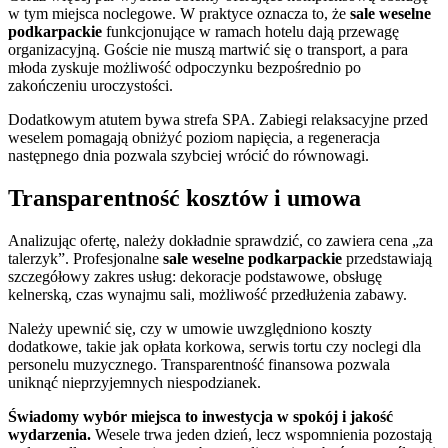
w tym miejsca noclegowe. W praktyce oznacza to, że
sale weselne
podkarpackie
funkcjonujące w ramach hotelu dają przewagę
organizacyjną. Goście nie muszą martwić się o transport, a para
młoda zyskuje możliwość odpoczynku bezpośrednio po
zakończeniu uroczystości.
Dodatkowym atutem bywa strefa SPA. Zabiegi relaksacyjne przed
weselem pomagają obniżyć poziom napięcia, a regeneracja
następnego dnia pozwala szybciej wrócić do równowagi.
Transparentność kosztów i umowa
Analizując ofertę, należy dokładnie sprawdzić, co zawiera cena „za
talerzyk”. Profesjonalne
sale weselne podkarpackie
przedstawiają
szczegółowy zakres usług: dekoracje podstawowe, obsługę
kelnerską, czas wynajmu sali, możliwość przedłużenia zabawy.
Należy upewnić się, czy w umowie uwzględniono koszty
dodatkowe, takie jak opłata korkowa, serwis tortu czy noclegi dla
personelu muzycznego. Transparentność finansowa pozwala
uniknąć nieprzyjemnych niespodzianek.
Świadomy wybór miejsca to inwestycja w spokój i jakość
wydarzenia.
Wesele trwa jeden dzień, lecz wspomnienia pozostają