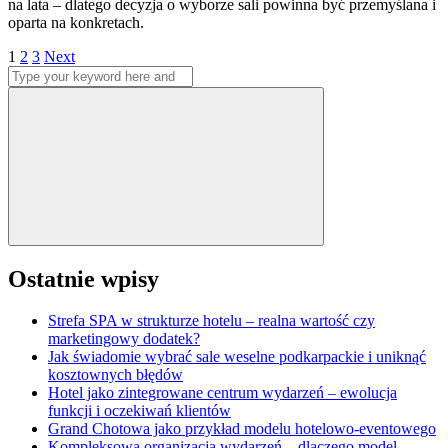
na lata – dlatego decyzja o wyborze sali powinna być przemyślana i
oparta na konkretach.
Stronicowanie
Page
Page
Page
1
2
3
Next
Search
wpisów
for:
Search
Ostatnie wpisy
Strefa SPA w strukturze hotelu – realna wartość czy
marketingowy dodatek?
Jak świadomie wybrać sale weselne podkarpackie i uniknąć
kosztownych błędów
Hotel jako zintegrowane centrum wydarzeń – ewolucja
funkcji i oczekiwań klientów
Grand Chotowa jako przykład modelu hotelowo-eventowego
Kompleksowa organizacja wydarzeń – dlaczego model