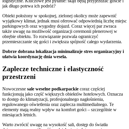
logistyczne. Kluczowe jest pytanie: skąd będą przyjeżdżać goście i
jak długo potrwa ich podróż?
Obiekt położony w spokojnej, zielonej okolicy może zapewnić
wyjątkowy klimat, jednak musi oferować odpowiednią liczbę miejsc
parkingowych oraz wygodny dojazd. Coraz więcej par zwraca
także uwagę na możliwość organizacji ceremonii plenerowej w
obrębie obiektu. To rozwiązanie pozwala ograniczyć
przemieszczanie się gości i zwiększa spójność całego wydarzenia.
Dobrze dobrana lokalizacja minimalizuje stres organizacyjny i
ułatwia koordynację dnia wesela.
Zaplecze techniczne i elastyczność
przestrzeni
Nowoczesne
sale weselne podkarpackie
coraz częściej
funkcjonują jako część większych obiektów hotelowych. Oznacza
to dostęp do klimatyzacji, profesjonalnego nagłośnienia,
regulowanego oświetlenia oraz zaplecza multimedialnego. Te
elementy mają realny wpływ na komfort gości – szczególnie w
miesiącach letnich.
Warto zwrócić uwagę na wysokość sali, dostęp do światła