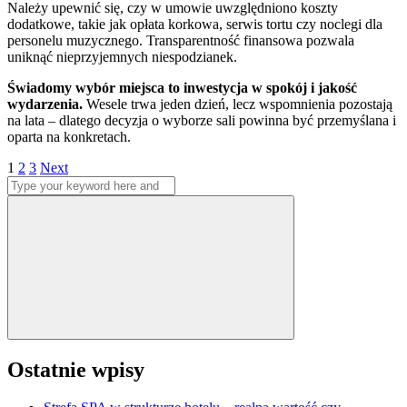
Należy upewnić się, czy w umowie uwzględniono koszty
dodatkowe, takie jak opłata korkowa, serwis tortu czy noclegi dla
personelu muzycznego. Transparentność finansowa pozwala
uniknąć nieprzyjemnych niespodzianek.
Świadomy wybór miejsca to inwestycja w spokój i jakość
wydarzenia.
Wesele trwa jeden dzień, lecz wspomnienia pozostają
na lata – dlatego decyzja o wyborze sali powinna być przemyślana i
oparta na konkretach.
Stronicowanie
Page
Page
Page
1
2
3
Next
Search
wpisów
for:
Search
Ostatnie wpisy