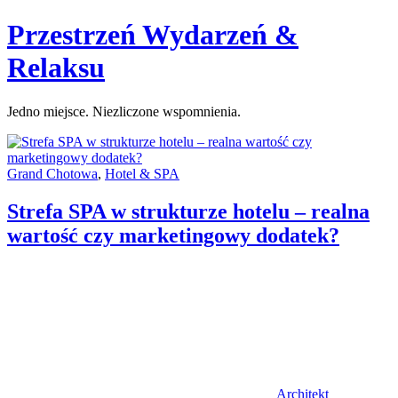
Skip
Przestrzeń Wydarzeń &
to
content
Relaksu
Jedno miejsce. Niezliczone wspomnienia.
Categories:
Grand Chotowa
,
Hotel & SPA
Strefa SPA w strukturze hotelu – realna
wartość czy marketingowy dodatek?
Author
Architekt