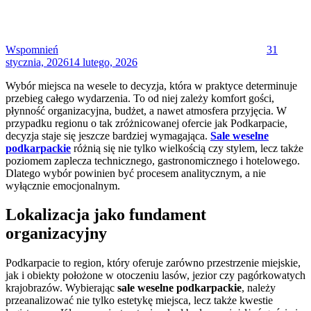
Wspomnień
31
stycznia, 2026
14 lutego, 2026
Wybór miejsca na wesele to decyzja, która w praktyce determinuje
przebieg całego wydarzenia. To od niej zależy komfort gości,
płynność organizacyjna, budżet, a nawet atmosfera przyjęcia. W
przypadku regionu o tak zróżnicowanej ofercie jak Podkarpacie,
decyzja staje się jeszcze bardziej wymagająca.
Sale weselne
podkarpackie
różnią się nie tylko wielkością czy stylem, lecz także
poziomem zaplecza technicznego, gastronomicznego i hotelowego.
Dlatego wybór powinien być procesem analitycznym, a nie
wyłącznie emocjonalnym.
Lokalizacja jako fundament
organizacyjny
Podkarpacie to region, który oferuje zarówno przestrzenie miejskie,
jak i obiekty położone w otoczeniu lasów, jezior czy pagórkowatych
krajobrazów. Wybierając
sale weselne podkarpackie
, należy
przeanalizować nie tylko estetykę miejsca, lecz także kwestie