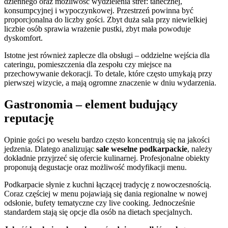
dziennego oraz możliwość wydzielenia stref: tanecznej,
konsumpcyjnej i wypoczynkowej. Przestrzeń powinna być
proporcjonalna do liczby gości. Zbyt duża sala przy niewielkiej
liczbie osób sprawia wrażenie pustki, zbyt mała powoduje
dyskomfort.
Istotne jest również zaplecze dla obsługi – oddzielne wejścia dla
cateringu, pomieszczenia dla zespołu czy miejsce na
przechowywanie dekoracji. To detale, które często umykają przy
pierwszej wizycie, a mają ogromne znaczenie w dniu wydarzenia.
Gastronomia – element budujący
reputację
Opinie gości po weselu bardzo często koncentrują się na jakości
jedzenia. Dlatego analizując
sale weselne podkarpackie
, należy
dokładnie przyjrzeć się ofercie kulinarnej. Profesjonalne obiekty
proponują degustacje oraz możliwość modyfikacji menu.
Podkarpacie słynie z kuchni łączącej tradycję z nowoczesnością.
Coraz częściej w menu pojawiają się dania regionalne w nowej
odsłonie, bufety tematyczne czy live cooking. Jednocześnie
standardem stają się opcje dla osób na dietach specjalnych.