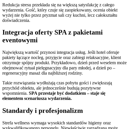
Redukcja stresu przekłada się na większą satysfakcję z całego
wydarzenia. Gość, który czuje się zaopiekowany, ocenia obiekt
wyżej nie tylko przez pryzmat sali czy kuchni, lecz całokształtu
doświadczenia.
Integracja oferty SPA z pakietami
eventowymi
Największą wartość przynosi integracja usług. Jeśli hotel oferuje
pakiety łączące nocleg, przyjęcie oraz zabiegi relaksacyjne, klient
otrzymuje spójny produkt. Przykładowo, dzień przed weselem może
obejmować rytuał pielęgnacyjny dla pary młodej, a dzień po –
regeneracyjny masaż dla najbliższej rodziny.
Takie rozwiązania wydłużają czas pobytu gości i zwiększają
przychód obiektu, ale jednocześnie budują pozytywne
wspomnienia.
SPA przestaje być dodatkiem – staje się
elementem scenariusza wydarzenia.
Standardy i profesjonalizm
Strefa wellness wymaga wysokich standardów higieny oraz
wykwalifikowanego personelu. Niewłaściwie zarządzana może