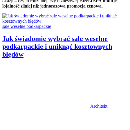
okazji – czy to rodzinnej, czy biznesowej.
Strefa SPA buduje
lojalność silniej niż jednorazowa promocja cenowa.
Categories:
sale weselne podkarpackie
Jak świadomie wybrać sale weselne
podkarpackie i uniknąć kosztownych
błędów
Author
Architekt
Posted
on