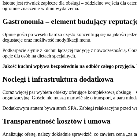
Istotne jest również zaplecze dla obsługi – oddzielne wejścia dla ca
ogromne znaczenie w dniu wydarzenia.
Gastronomia – element budujący reputacj
Opinie gości po weselu bardzo często koncentrują się na jakości jedz
degustacje oraz możliwość modyfikacji menu.
Podkarpacie słynie z kuchni łączącej tradycję z nowoczesnością. Cora
opcje dla osób na dietach specjalnych.
Jakość kuchni wpływa bezpośrednio na odbiór całego przyjęcia.
Noclegi i infrastruktura dodatkowa
Coraz więcej par wybiera obiekty oferujące kompleksową obsługę – 
organizacyjną. Goście nie muszą martwić się o transport, a para mł
Dodatkowym atutem bywa strefa SPA. Zabiegi relaksacyjne przed we
Transparentność kosztów i umowa
Analizując ofertę, należy dokładnie sprawdzić, co zawiera cena „za t