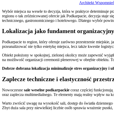
Architekt Wspomnie
Wybór miejsca na wesele to decyzja, która w praktyce determinuje pr
regionu o tak zróżnicowanej ofercie jak Podkarpacie, decyzja staje s
technicznego, gastronomicznego i hotelowego. Dlatego wybór powin
Lokalizacja jako fundament organizacyjn
Podkarpacie to region, który oferuje zarówno przestrzenie miejskie,
przeanalizować nie tylko estetykę miejsca, lecz także kwestie logisty
Obiekt położony w spokojnej, zielonej okolicy może zapewnić wyją
na możliwość organizacji ceremonii plenerowej w obrębie obiektu. T
Dobrze dobrana lokalizacja minimalizuje stres organizacyjny i u
Zaplecze techniczne i elastyczność przestr
Nowoczesne
sale weselne podkarpackie
coraz częściej funkcjonują
oraz zaplecza multimedialnego. Te elementy mają realny wpływ na kom
Warto zwrócić uwagę na wysokość sali, dostęp do światła dziennego 
Zbyt duża sala przy niewielkiej liczbie osób sprawia wrażenie pustk