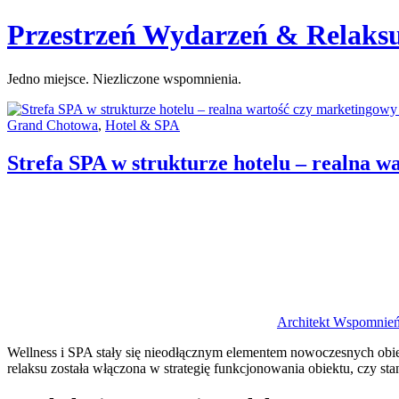
Skip
Przestrzeń Wydarzeń & Relaks
to
content
Jedno miejsce. Niezliczone wspomnienia.
Categories:
Grand Chotowa
,
Hotel & SPA
Strefa SPA w strukturze hotelu – realna 
Author
Architekt Wspomnie
Wellness i SPA stały się nieodłącznym elementem nowoczesnych obiek
relaksu została włączona w strategię funkcjonowania obiektu, czy s