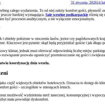
ń
31 stycznia, 2026
14 lu
zebieg całego wydarzenia. To od niej zależy komfort gości, płynność o
ię jeszcze bardziej wymagająca.
Sale weselne podkarpackie
różnią się 
ien być procesem analitycznym, a nie wyłącznie emocjonalnym.
y
 jak i obiekty położone w otoczeniu lasów, jezior czy pagórkowatych k
czne. Kluczowe jest pytanie: skąd będą przyjeżdżać goście i jak długo 
tkowy klimat, jednak musi oferować odpowiednią liczbę miejsc parki
o rozwiązanie pozwala ograniczyć przemieszczanie się gości i zwiększ
łatwia koordynację dnia wesela.
zeni
 jako część większych obiektów hotelowych. Oznacza to dostęp do klim
fort gości – szczególnie w miesiącach letnich.
oraz możliwość wydzielenia stref: tanecznej, konsumpcyjnej i wypoczy
i, zbyt mała powoduje dyskomfort.