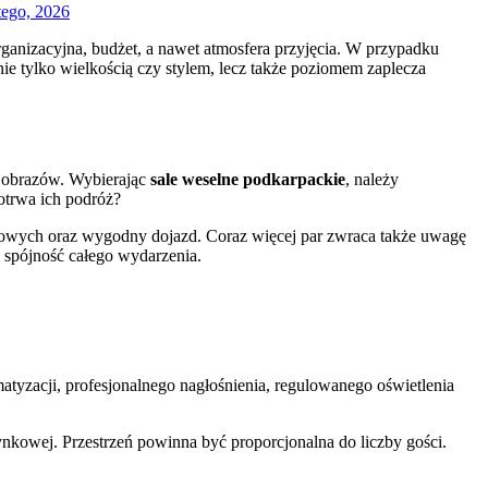
tego, 2026
rganizacyjna, budżet, a nawet atmosfera przyjęcia. W przypadku
nie tylko wielkością czy stylem, lecz także poziomem zaplecza
rajobrazów. Wybierając
sale weselne podkarpackie
, należy
potrwa ich podróż?
ngowych oraz wygodny dojazd. Coraz więcej par zwraca także uwagę
a spójność całego wydarzenia.
atyzacji, profesjonalnego nagłośnienia, regulowanego oświetlenia
nkowej. Przestrzeń powinna być proporcjonalna do liczby gości.