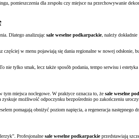
teringu, pomieszczenia dla zespołu czy miejsce na przechowywanie dekora
ę
enia. Dlatego analizując
sale weselne podkarpackie
, należy dokładnie 
z częściej w menu pojawiają się dania regionalne w nowej odsłonie, bu
To nie tylko smak, lecz także sposób podania, tempo serwisu i estetyka
w tym miejsca noclegowe. W praktyce oznacza to, że
sale weselne po
oda zyskuje możliwość odpoczynku bezpośrednio po zakończeniu uroczys
selem pomagają obniżyć poziom napięcia, a regeneracja następnego d
alerzyk”. Profesjonalne
sale weselne podkarpackie
przedstawiają szcz