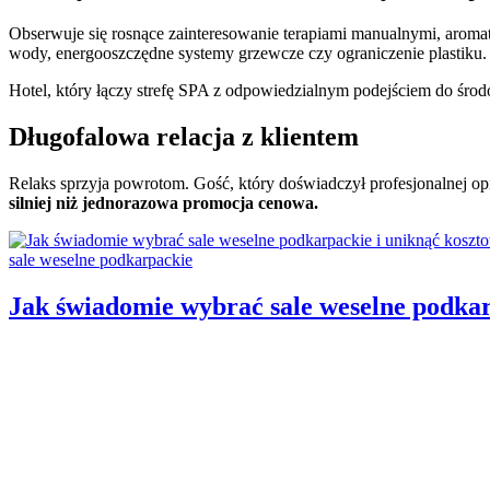
Obserwuje się rosnące zainteresowanie terapiami manualnymi, aromat
wody, energooszczędne systemy grzewcze czy ograniczenie plastiku.
Hotel, który łączy strefę SPA z odpowiedzialnym podejściem do śro
Długofalowa relacja z klientem
Relaks sprzyja powrotom. Gość, który doświadczył profesjonalnej opiek
silniej niż jednorazowa promocja cenowa.
Categories:
sale weselne podkarpackie
Jak świadomie wybrać sale weselne podka
Author