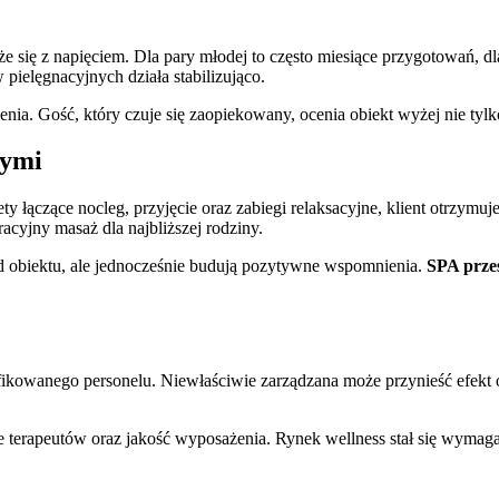
ąże się z napięciem. Dla pary młodej to często miesiące przygotowań, 
ielęgnacyjnych działa stabilizująco.
enia. Gość, który czuje się zaopiekowany, ocenia obiekt wyżej nie tylk
wymi
kiety łączące nocleg, przyjęcie oraz zabiegi relaksacyjne, klient otrzy
acyjny masaż dla najbliższej rodziny.
ód obiektu, ale jednocześnie budują pozytywne wspomnienia.
SPA przes
kowanego personelu. Niewłaściwie zarządzana może przynieść efekt o
e terapeutów oraz jakość wyposażenia. Rynek wellness stał się wymag