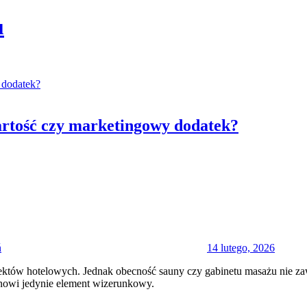
u
wartość czy marketingowy dodatek?
Posted
on
ń
14 lutego, 2026
tów hotelowych. Jednak obecność sauny czy gabinetu masażu nie zawsze
tanowi jedynie element wizerunkowy.