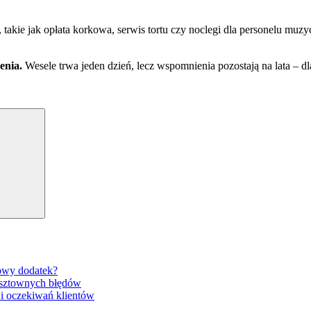
akie jak opłata korkowa, serwis tortu czy noclegi dla personelu mu
enia.
Wesele trwa jeden dzień, lecz wspomnienia pozostają na lata – d
Search
gowy dodatek?
osztownych błędów
 i oczekiwań klientów