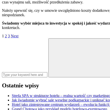
czas wynajmu sali, możliwość przedłużenia zabawy.
Należy upewnić się, czy w umowie uwzględniono koszty dodatkowe, t
niespodzianek.
Świadomy wybór miejsca to inwestycja w spokój i jakość wydarz
konkretach.
Stronicowanie
Page
Page
Page
1
2
3
Next
Search
wpisów
for:
Ostatnie wpisy
Strefa SPA w strukturze hotelu – realna wartość czy marketin
Jak świadomie wybrać sale weselne podkarpackie i uniknąć k
Hotel jako zintegrowane centrum wydarzeń – ewolucja funkcji
Grand Chotowa jako przykład modelu hotelowo-eventowego