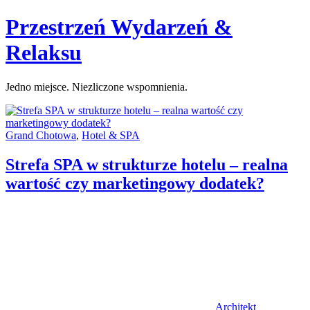
Skip
Przestrzeń Wydarzeń &
to
content
Relaksu
Jedno miejsce. Niezliczone wspomnienia.
Categories:
Grand Chotowa
,
Hotel & SPA
Strefa SPA w strukturze hotelu – realna
wartość czy marketingowy dodatek?
Author
Architekt