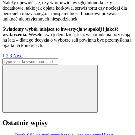
Należy upewnić się, czy w umowie uwzględniono koszty
dodatkowe, takie jak opłata korkowa, serwis tortu czy noclegi dla
personelu muzycznego. Transparentność finansowa pozwala
uniknąć nieprzyjemnych niespodzianek.
Świadomy wybór miejsca to inwestycja w spokój i jakość
wydarzenia.
Wesele trwa jeden dzień, lecz wspomnienia pozostają
na lata – dlatego decyzja o wyborze sali powinna być przemyślana i
oparta na konkretach.
Stronicowanie
Page
Page
Page
1
2
3
Next
Search
wpisów
for:
Search
Ostatnie wpisy