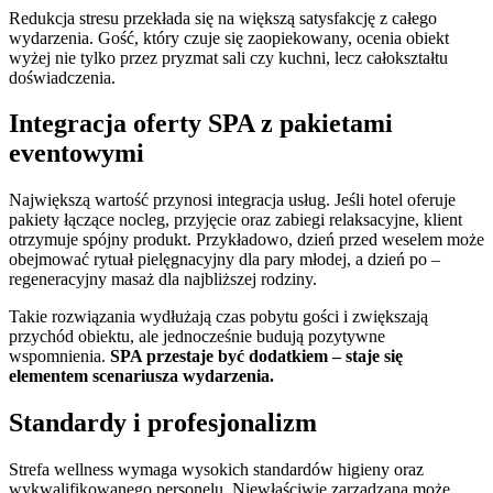
Redukcja stresu przekłada się na większą satysfakcję z całego
wydarzenia. Gość, który czuje się zaopiekowany, ocenia obiekt
wyżej nie tylko przez pryzmat sali czy kuchni, lecz całokształtu
doświadczenia.
Integracja oferty SPA z pakietami
eventowymi
Największą wartość przynosi integracja usług. Jeśli hotel oferuje
pakiety łączące nocleg, przyjęcie oraz zabiegi relaksacyjne, klient
otrzymuje spójny produkt. Przykładowo, dzień przed weselem może
obejmować rytuał pielęgnacyjny dla pary młodej, a dzień po –
regeneracyjny masaż dla najbliższej rodziny.
Takie rozwiązania wydłużają czas pobytu gości i zwiększają
przychód obiektu, ale jednocześnie budują pozytywne
wspomnienia.
SPA przestaje być dodatkiem – staje się
elementem scenariusza wydarzenia.
Standardy i profesjonalizm
Strefa wellness wymaga wysokich standardów higieny oraz
wykwalifikowanego personelu. Niewłaściwie zarządzana może