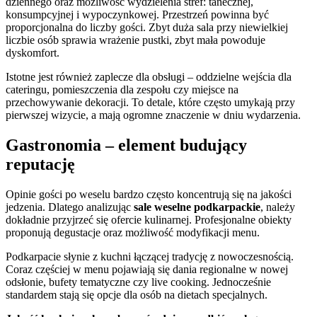
dziennego oraz możliwość wydzielenia stref: tanecznej,
konsumpcyjnej i wypoczynkowej. Przestrzeń powinna być
proporcjonalna do liczby gości. Zbyt duża sala przy niewielkiej
liczbie osób sprawia wrażenie pustki, zbyt mała powoduje
dyskomfort.
Istotne jest również zaplecze dla obsługi – oddzielne wejścia dla
cateringu, pomieszczenia dla zespołu czy miejsce na
przechowywanie dekoracji. To detale, które często umykają przy
pierwszej wizycie, a mają ogromne znaczenie w dniu wydarzenia.
Gastronomia – element budujący
reputację
Opinie gości po weselu bardzo często koncentrują się na jakości
jedzenia. Dlatego analizując
sale weselne podkarpackie
, należy
dokładnie przyjrzeć się ofercie kulinarnej. Profesjonalne obiekty
proponują degustacje oraz możliwość modyfikacji menu.
Podkarpacie słynie z kuchni łączącej tradycję z nowoczesnością.
Coraz częściej w menu pojawiają się dania regionalne w nowej
odsłonie, bufety tematyczne czy live cooking. Jednocześnie
standardem stają się opcje dla osób na dietach specjalnych.