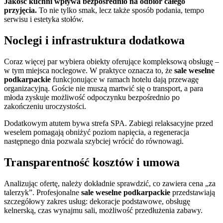
Jakość kuchni wpływa bezpośrednio na odbiór całego
przyjęcia.
To nie tylko smak, lecz także sposób podania, tempo
serwisu i estetyka stołów.
Noclegi i infrastruktura dodatkowa
Coraz więcej par wybiera obiekty oferujące kompleksową obsługę –
w tym miejsca noclegowe. W praktyce oznacza to, że
sale weselne
podkarpackie
funkcjonujące w ramach hotelu dają przewagę
organizacyjną. Goście nie muszą martwić się o transport, a para
młoda zyskuje możliwość odpoczynku bezpośrednio po
zakończeniu uroczystości.
Dodatkowym atutem bywa strefa SPA. Zabiegi relaksacyjne przed
weselem pomagają obniżyć poziom napięcia, a regeneracja
następnego dnia pozwala szybciej wrócić do równowagi.
Transparentność kosztów i umowa
Analizując ofertę, należy dokładnie sprawdzić, co zawiera cena „za
talerzyk”. Profesjonalne
sale weselne podkarpackie
przedstawiają
szczegółowy zakres usług: dekoracje podstawowe, obsługę
kelnerską, czas wynajmu sali, możliwość przedłużenia zabawy.