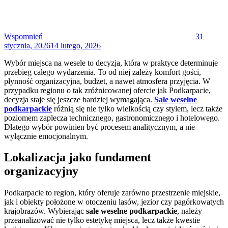
Wspomnień
31
stycznia, 2026
14 lutego, 2026
Wybór miejsca na wesele to decyzja, która w praktyce determinuje
przebieg całego wydarzenia. To od niej zależy komfort gości,
płynność organizacyjna, budżet, a nawet atmosfera przyjęcia. W
przypadku regionu o tak zróżnicowanej ofercie jak Podkarpacie,
decyzja staje się jeszcze bardziej wymagająca.
Sale weselne
podkarpackie
różnią się nie tylko wielkością czy stylem, lecz także
poziomem zaplecza technicznego, gastronomicznego i hotelowego.
Dlatego wybór powinien być procesem analitycznym, a nie
wyłącznie emocjonalnym.
Lokalizacja jako fundament
organizacyjny
Podkarpacie to region, który oferuje zarówno przestrzenie miejskie,
jak i obiekty położone w otoczeniu lasów, jezior czy pagórkowatych
krajobrazów. Wybierając
sale weselne podkarpackie
, należy
przeanalizować nie tylko estetykę miejsca, lecz także kwestie