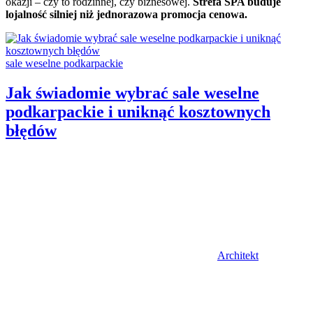
okazji – czy to rodzinnej, czy biznesowej.
Strefa SPA buduje
lojalność silniej niż jednorazowa promocja cenowa.
Categories:
sale weselne podkarpackie
Jak świadomie wybrać sale weselne
podkarpackie i uniknąć kosztownych
błędów
Author
Architekt
Posted
on