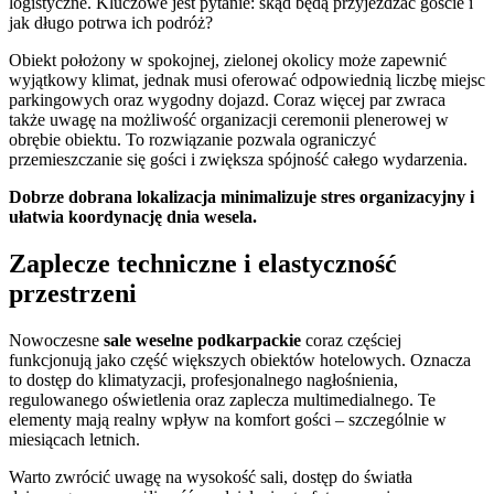
logistyczne. Kluczowe jest pytanie: skąd będą przyjeżdżać goście i
jak długo potrwa ich podróż?
Obiekt położony w spokojnej, zielonej okolicy może zapewnić
wyjątkowy klimat, jednak musi oferować odpowiednią liczbę miejsc
parkingowych oraz wygodny dojazd. Coraz więcej par zwraca
także uwagę na możliwość organizacji ceremonii plenerowej w
obrębie obiektu. To rozwiązanie pozwala ograniczyć
przemieszczanie się gości i zwiększa spójność całego wydarzenia.
Dobrze dobrana lokalizacja minimalizuje stres organizacyjny i
ułatwia koordynację dnia wesela.
Zaplecze techniczne i elastyczność
przestrzeni
Nowoczesne
sale weselne podkarpackie
coraz częściej
funkcjonują jako część większych obiektów hotelowych. Oznacza
to dostęp do klimatyzacji, profesjonalnego nagłośnienia,
regulowanego oświetlenia oraz zaplecza multimedialnego. Te
elementy mają realny wpływ na komfort gości – szczególnie w
miesiącach letnich.
Warto zwrócić uwagę na wysokość sali, dostęp do światła