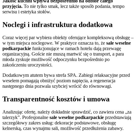
Jakość kuchni wpływa bezpośrednio na odbiór całego
przyjęcia.
To nie tylko smak, lecz także sposób podania, tempo
serwisu i estetyka stołów.
Noclegi i infrastruktura dodatkowa
Coraz więcej par wybiera obiekty oferujące kompleksową obsługę –
w tym miejsca noclegowe. W praktyce oznacza to, że
sale weselne
podkarpackie
funkcjonujące w ramach hotelu dają przewagę
organizacyjną. Goście nie muszą martwić się o transport, a para
młoda zyskuje możliwość odpoczynku bezpośrednio po
zakończeniu uroczystości.
Dodatkowym atutem bywa strefa SPA. Zabiegi relaksacyjne przed
weselem pomagają obniżyć poziom napięcia, a regeneracja
następnego dnia pozwala szybciej wrócić do równowagi.
Transparentność kosztów i umowa
Analizując ofertę, należy dokładnie sprawdzić, co zawiera cena „za
talerzyk”. Profesjonalne
sale weselne podkarpackie
przedstawiają
szczegółowy zakres usług: dekoracje podstawowe, obsługę
kelnerską, czas wynajmu sali, możliwość przedłużenia zabawy.