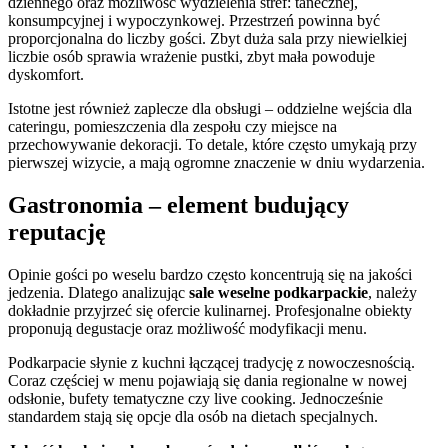
dziennego oraz możliwość wydzielenia stref: tanecznej,
konsumpcyjnej i wypoczynkowej. Przestrzeń powinna być
proporcjonalna do liczby gości. Zbyt duża sala przy niewielkiej
liczbie osób sprawia wrażenie pustki, zbyt mała powoduje
dyskomfort.
Istotne jest również zaplecze dla obsługi – oddzielne wejścia dla
cateringu, pomieszczenia dla zespołu czy miejsce na
przechowywanie dekoracji. To detale, które często umykają przy
pierwszej wizycie, a mają ogromne znaczenie w dniu wydarzenia.
Gastronomia – element budujący
reputację
Opinie gości po weselu bardzo często koncentrują się na jakości
jedzenia. Dlatego analizując
sale weselne podkarpackie
, należy
dokładnie przyjrzeć się ofercie kulinarnej. Profesjonalne obiekty
proponują degustacje oraz możliwość modyfikacji menu.
Podkarpacie słynie z kuchni łączącej tradycję z nowoczesnością.
Coraz częściej w menu pojawiają się dania regionalne w nowej
odsłonie, bufety tematyczne czy live cooking. Jednocześnie
standardem stają się opcje dla osób na dietach specjalnych.