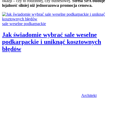
okazji – czy to rodzinnej, czy biznesowej.
Strefa SPA buduje
lojalność silniej niż jednorazowa promocja cenowa.
Categories:
sale weselne podkarpackie
Jak świadomie wybrać sale weselne
podkarpackie i uniknąć kosztownych
błędów
Author
Architekt
Posted
on