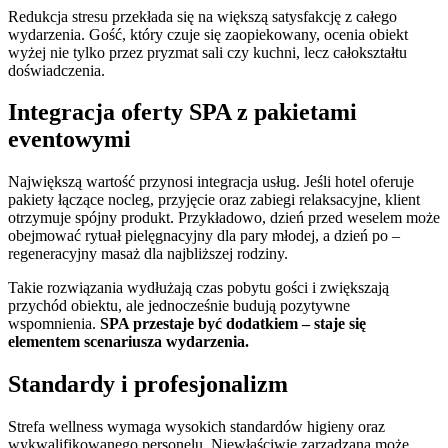
Redukcja stresu przekłada się na większą satysfakcję z całego
wydarzenia. Gość, który czuje się zaopiekowany, ocenia obiekt
wyżej nie tylko przez pryzmat sali czy kuchni, lecz całokształtu
doświadczenia.
Integracja oferty SPA z pakietami
eventowymi
Największą wartość przynosi integracja usług. Jeśli hotel oferuje
pakiety łączące nocleg, przyjęcie oraz zabiegi relaksacyjne, klient
otrzymuje spójny produkt. Przykładowo, dzień przed weselem może
obejmować rytuał pielęgnacyjny dla pary młodej, a dzień po –
regeneracyjny masaż dla najbliższej rodziny.
Takie rozwiązania wydłużają czas pobytu gości i zwiększają
przychód obiektu, ale jednocześnie budują pozytywne
wspomnienia.
SPA przestaje być dodatkiem – staje się
elementem scenariusza wydarzenia.
Standardy i profesjonalizm
Strefa wellness wymaga wysokich standardów higieny oraz
wykwalifikowanego personelu. Niewłaściwie zarządzana może