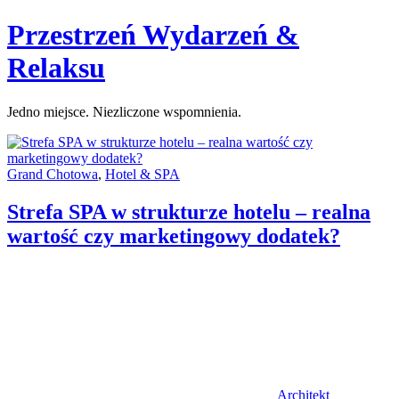
Skip
Przestrzeń Wydarzeń &
to
content
Relaksu
Jedno miejsce. Niezliczone wspomnienia.
Categories:
Grand Chotowa
,
Hotel & SPA
Strefa SPA w strukturze hotelu – realna
wartość czy marketingowy dodatek?
Author
Architekt