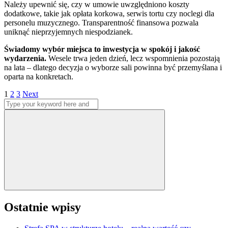
Należy upewnić się, czy w umowie uwzględniono koszty
dodatkowe, takie jak opłata korkowa, serwis tortu czy noclegi dla
personelu muzycznego. Transparentność finansowa pozwala
uniknąć nieprzyjemnych niespodzianek.
Świadomy wybór miejsca to inwestycja w spokój i jakość
wydarzenia.
Wesele trwa jeden dzień, lecz wspomnienia pozostają
na lata – dlatego decyzja o wyborze sali powinna być przemyślana i
oparta na konkretach.
Stronicowanie
Page
Page
Page
1
2
3
Next
Search
wpisów
for:
Search
Ostatnie wpisy