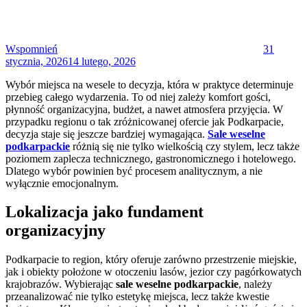
Wspomnień
31
stycznia, 2026
14 lutego, 2026
Wybór miejsca na wesele to decyzja, która w praktyce determinuje
przebieg całego wydarzenia. To od niej zależy komfort gości,
płynność organizacyjna, budżet, a nawet atmosfera przyjęcia. W
przypadku regionu o tak zróżnicowanej ofercie jak Podkarpacie,
decyzja staje się jeszcze bardziej wymagająca.
Sale weselne
podkarpackie
różnią się nie tylko wielkością czy stylem, lecz także
poziomem zaplecza technicznego, gastronomicznego i hotelowego.
Dlatego wybór powinien być procesem analitycznym, a nie
wyłącznie emocjonalnym.
Lokalizacja jako fundament
organizacyjny
Podkarpacie to region, który oferuje zarówno przestrzenie miejskie,
jak i obiekty położone w otoczeniu lasów, jezior czy pagórkowatych
krajobrazów. Wybierając
sale weselne podkarpackie
, należy
przeanalizować nie tylko estetykę miejsca, lecz także kwestie