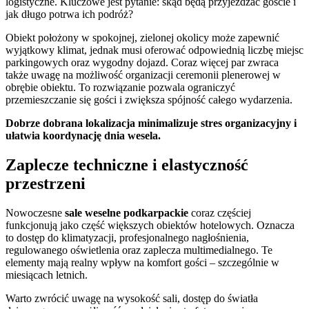
logistyczne. Kluczowe jest pytanie: skąd będą przyjeżdżać goście i
jak długo potrwa ich podróż?
Obiekt położony w spokojnej, zielonej okolicy może zapewnić
wyjątkowy klimat, jednak musi oferować odpowiednią liczbę miejsc
parkingowych oraz wygodny dojazd. Coraz więcej par zwraca
także uwagę na możliwość organizacji ceremonii plenerowej w
obrębie obiektu. To rozwiązanie pozwala ograniczyć
przemieszczanie się gości i zwiększa spójność całego wydarzenia.
Dobrze dobrana lokalizacja minimalizuje stres organizacyjny i
ułatwia koordynację dnia wesela.
Zaplecze techniczne i elastyczność
przestrzeni
Nowoczesne
sale weselne podkarpackie
coraz częściej
funkcjonują jako część większych obiektów hotelowych. Oznacza
to dostęp do klimatyzacji, profesjonalnego nagłośnienia,
regulowanego oświetlenia oraz zaplecza multimedialnego. Te
elementy mają realny wpływ na komfort gości – szczególnie w
miesiącach letnich.
Warto zwrócić uwagę na wysokość sali, dostęp do światła