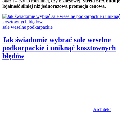
okazji – czy to rodzinnej, czy biznesowej.
Strefa SPA buduje
lojalność silniej niż jednorazowa promocja cenowa.
Categories:
sale weselne podkarpackie
Jak świadomie wybrać sale weselne
podkarpackie i uniknąć kosztownych
błędów
Author
Architekt
Posted
on