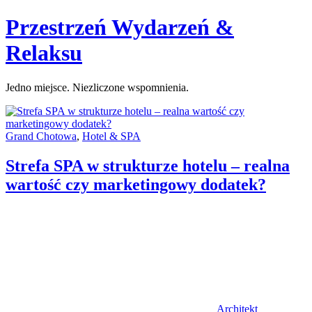
Skip
Przestrzeń Wydarzeń &
to
content
Relaksu
Jedno miejsce. Niezliczone wspomnienia.
Categories:
Grand Chotowa
,
Hotel & SPA
Strefa SPA w strukturze hotelu – realna
wartość czy marketingowy dodatek?
Author
Architekt