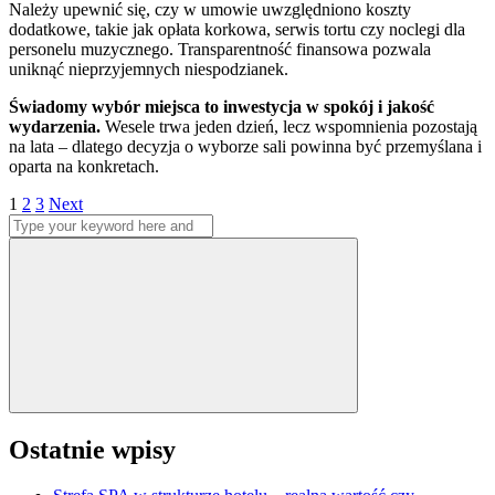
Należy upewnić się, czy w umowie uwzględniono koszty
dodatkowe, takie jak opłata korkowa, serwis tortu czy noclegi dla
personelu muzycznego. Transparentność finansowa pozwala
uniknąć nieprzyjemnych niespodzianek.
Świadomy wybór miejsca to inwestycja w spokój i jakość
wydarzenia.
Wesele trwa jeden dzień, lecz wspomnienia pozostają
na lata – dlatego decyzja o wyborze sali powinna być przemyślana i
oparta na konkretach.
Stronicowanie
Page
Page
Page
1
2
3
Next
Search
wpisów
for:
Search
Ostatnie wpisy