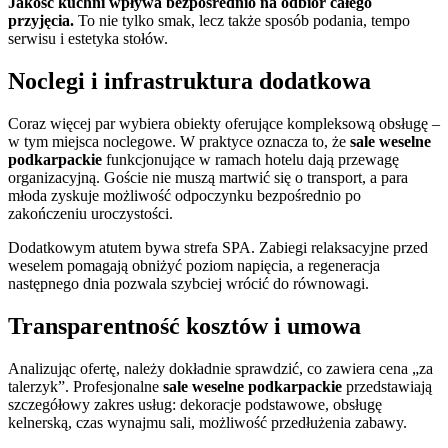
Jakość kuchni wpływa bezpośrednio na odbiór całego
przyjęcia.
To nie tylko smak, lecz także sposób podania, tempo
serwisu i estetyka stołów.
Noclegi i infrastruktura dodatkowa
Coraz więcej par wybiera obiekty oferujące kompleksową obsługę –
w tym miejsca noclegowe. W praktyce oznacza to, że
sale weselne
podkarpackie
funkcjonujące w ramach hotelu dają przewagę
organizacyjną. Goście nie muszą martwić się o transport, a para
młoda zyskuje możliwość odpoczynku bezpośrednio po
zakończeniu uroczystości.
Dodatkowym atutem bywa strefa SPA. Zabiegi relaksacyjne przed
weselem pomagają obniżyć poziom napięcia, a regeneracja
następnego dnia pozwala szybciej wrócić do równowagi.
Transparentność kosztów i umowa
Analizując ofertę, należy dokładnie sprawdzić, co zawiera cena „za
talerzyk”. Profesjonalne
sale weselne podkarpackie
przedstawiają
szczegółowy zakres usług: dekoracje podstawowe, obsługę
kelnerską, czas wynajmu sali, możliwość przedłużenia zabawy.