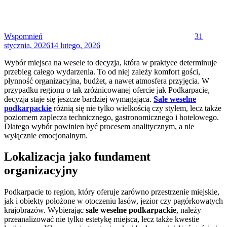
Wspomnień
31
stycznia, 2026
14 lutego, 2026
Wybór miejsca na wesele to decyzja, która w praktyce determinuje
przebieg całego wydarzenia. To od niej zależy komfort gości,
płynność organizacyjna, budżet, a nawet atmosfera przyjęcia. W
przypadku regionu o tak zróżnicowanej ofercie jak Podkarpacie,
decyzja staje się jeszcze bardziej wymagająca.
Sale weselne
podkarpackie
różnią się nie tylko wielkością czy stylem, lecz także
poziomem zaplecza technicznego, gastronomicznego i hotelowego.
Dlatego wybór powinien być procesem analitycznym, a nie
wyłącznie emocjonalnym.
Lokalizacja jako fundament
organizacyjny
Podkarpacie to region, który oferuje zarówno przestrzenie miejskie,
jak i obiekty położone w otoczeniu lasów, jezior czy pagórkowatych
krajobrazów. Wybierając
sale weselne podkarpackie
, należy
przeanalizować nie tylko estetykę miejsca, lecz także kwestie