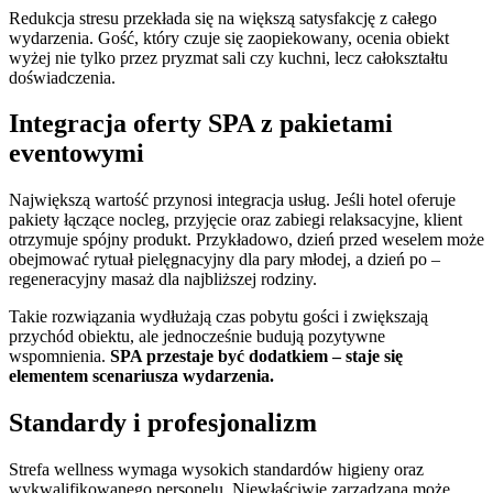
Redukcja stresu przekłada się na większą satysfakcję z całego
wydarzenia. Gość, który czuje się zaopiekowany, ocenia obiekt
wyżej nie tylko przez pryzmat sali czy kuchni, lecz całokształtu
doświadczenia.
Integracja oferty SPA z pakietami
eventowymi
Największą wartość przynosi integracja usług. Jeśli hotel oferuje
pakiety łączące nocleg, przyjęcie oraz zabiegi relaksacyjne, klient
otrzymuje spójny produkt. Przykładowo, dzień przed weselem może
obejmować rytuał pielęgnacyjny dla pary młodej, a dzień po –
regeneracyjny masaż dla najbliższej rodziny.
Takie rozwiązania wydłużają czas pobytu gości i zwiększają
przychód obiektu, ale jednocześnie budują pozytywne
wspomnienia.
SPA przestaje być dodatkiem – staje się
elementem scenariusza wydarzenia.
Standardy i profesjonalizm
Strefa wellness wymaga wysokich standardów higieny oraz
wykwalifikowanego personelu. Niewłaściwie zarządzana może