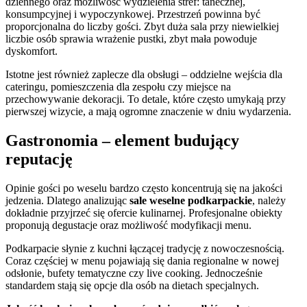
dziennego oraz możliwość wydzielenia stref: tanecznej,
konsumpcyjnej i wypoczynkowej. Przestrzeń powinna być
proporcjonalna do liczby gości. Zbyt duża sala przy niewielkiej
liczbie osób sprawia wrażenie pustki, zbyt mała powoduje
dyskomfort.
Istotne jest również zaplecze dla obsługi – oddzielne wejścia dla
cateringu, pomieszczenia dla zespołu czy miejsce na
przechowywanie dekoracji. To detale, które często umykają przy
pierwszej wizycie, a mają ogromne znaczenie w dniu wydarzenia.
Gastronomia – element budujący
reputację
Opinie gości po weselu bardzo często koncentrują się na jakości
jedzenia. Dlatego analizując
sale weselne podkarpackie
, należy
dokładnie przyjrzeć się ofercie kulinarnej. Profesjonalne obiekty
proponują degustacje oraz możliwość modyfikacji menu.
Podkarpacie słynie z kuchni łączącej tradycję z nowoczesnością.
Coraz częściej w menu pojawiają się dania regionalne w nowej
odsłonie, bufety tematyczne czy live cooking. Jednocześnie
standardem stają się opcje dla osób na dietach specjalnych.