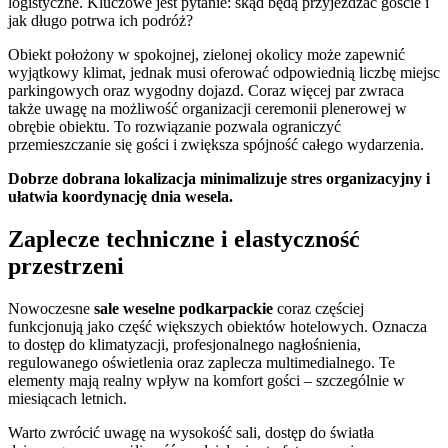
logistyczne. Kluczowe jest pytanie: skąd będą przyjeżdżać goście i
jak długo potrwa ich podróż?
Obiekt położony w spokojnej, zielonej okolicy może zapewnić
wyjątkowy klimat, jednak musi oferować odpowiednią liczbę miejsc
parkingowych oraz wygodny dojazd. Coraz więcej par zwraca
także uwagę na możliwość organizacji ceremonii plenerowej w
obrębie obiektu. To rozwiązanie pozwala ograniczyć
przemieszczanie się gości i zwiększa spójność całego wydarzenia.
Dobrze dobrana lokalizacja minimalizuje stres organizacyjny i
ułatwia koordynację dnia wesela.
Zaplecze techniczne i elastyczność
przestrzeni
Nowoczesne
sale weselne podkarpackie
coraz częściej
funkcjonują jako część większych obiektów hotelowych. Oznacza
to dostęp do klimatyzacji, profesjonalnego nagłośnienia,
regulowanego oświetlenia oraz zaplecza multimedialnego. Te
elementy mają realny wpływ na komfort gości – szczególnie w
miesiącach letnich.
Warto zwrócić uwagę na wysokość sali, dostęp do światła