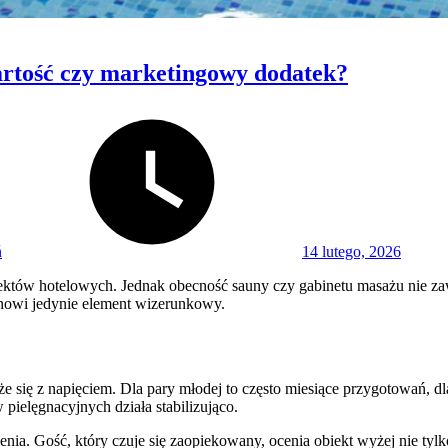
wartość czy marketingowy dodatek?
Posted
on
ń
14 lutego, 2026
tów hotelowych. Jednak obecność sauny czy gabinetu masażu nie zawsze
tanowi jedynie element wizerunkowy.
ąże się z napięciem. Dla pary młodej to często miesiące przygotowań, 
ielęgnacyjnych działa stabilizująco.
enia. Gość, który czuje się zaopiekowany, ocenia obiekt wyżej nie tylk