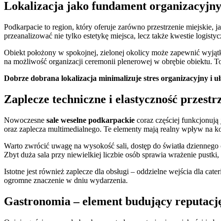
Lokalizacja jako fundament organizacyjn
Podkarpacie to region, który oferuje zarówno przestrzenie miejskie,
przeanalizować nie tylko estetykę miejsca, lecz także kwestie logisty
Obiekt położony w spokojnej, zielonej okolicy może zapewnić wyją
na możliwość organizacji ceremonii plenerowej w obrębie obiektu. T
Dobrze dobrana lokalizacja minimalizuje stres organizacyjny i u
Zaplecze techniczne i elastyczność przestr
Nowoczesne
sale weselne podkarpackie
coraz częściej funkcjonują
oraz zaplecza multimedialnego. Te elementy mają realny wpływ na kom
Warto zwrócić uwagę na wysokość sali, dostęp do światła dziennego 
Zbyt duża sala przy niewielkiej liczbie osób sprawia wrażenie pustk
Istotne jest również zaplecze dla obsługi – oddzielne wejścia dla ca
ogromne znaczenie w dniu wydarzenia.
Gastronomia – element budujący reputacj