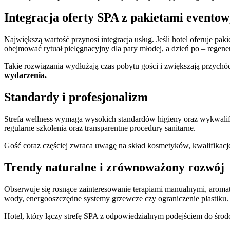
Integracja oferty SPA z pakietami evento
Największą wartość przynosi integracja usług. Jeśli hotel oferuje pa
obejmować rytuał pielęgnacyjny dla pary młodej, a dzień po – regener
Takie rozwiązania wydłużają czas pobytu gości i zwiększają przych
wydarzenia.
Standardy i profesjonalizm
Strefa wellness wymaga wysokich standardów higieny oraz wykwalifi
regularne szkolenia oraz transparentne procedury sanitarne.
Gość coraz częściej zwraca uwagę na skład kosmetyków, kwalifikacj
Trendy naturalne i zrównoważony rozwój
Obserwuje się rosnące zainteresowanie terapiami manualnymi, aromat
wody, energooszczędne systemy grzewcze czy ograniczenie plastiku.
Hotel, który łączy strefę SPA z odpowiedzialnym podejściem do śro