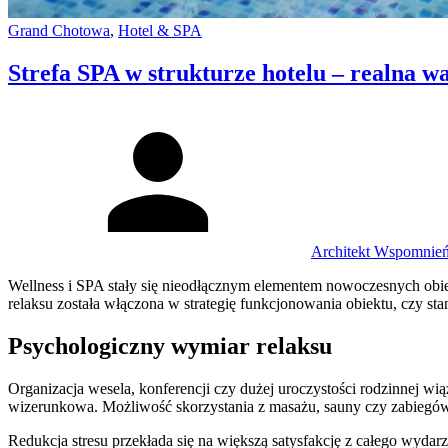
Categories:
Grand Chotowa
,
Hotel & SPA
Strefa SPA w strukturze hotelu – realna 
Author
Architekt Wspomnie
Wellness i SPA stały się nieodłącznym elementem nowoczesnych obiek
relaksu została włączona w strategię funkcjonowania obiektu, czy s
Psychologiczny wymiar relaksu
Organizacja wesela, konferencji czy dużej uroczystości rodzinnej wi
wizerunkowa. Możliwość skorzystania z masażu, sauny czy zabiegów p
Redukcja stresu przekłada się na większą satysfakcję z całego wydarz