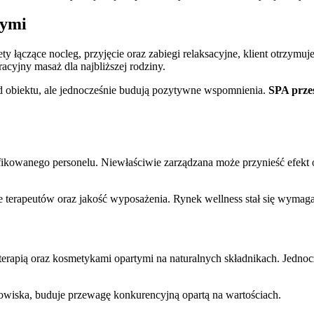
wymi
kiety łączące nocleg, przyjęcie oraz zabiegi relaksacyjne, klient otrzy
acyjny masaż dla najbliższej rodziny.
ód obiektu, ale jednocześnie budują pozytywne wspomnienia.
SPA przes
kowanego personelu. Niewłaściwie zarządzana może przynieść efekt o
e terapeutów oraz jakość wyposażenia. Rynek wellness stał się wymag
erapią oraz kosmetykami opartymi na naturalnych składnikach. Jednocz
dowiska, buduje przewagę konkurencyjną opartą na wartościach.