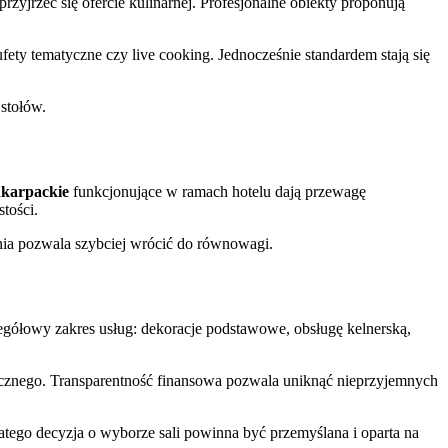
przyjrzeć się ofercie kulinarnej. Profesjonalne obiekty proponują
fety tematyczne czy live cooking. Jednocześnie standardem stają się
 stołów.
dkarpackie
funkcjonujące w ramach hotelu dają przewagę
tości.
nia pozwala szybciej wrócić do równowagi.
egółowy zakres usług: dekoracje podstawowe, obsługę kelnerską,
zycznego. Transparentność finansowa pozwala uniknąć nieprzyjemnych
latego decyzja o wyborze sali powinna być przemyślana i oparta na