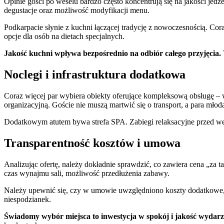
Opinie gości po weselu bardzo często koncentrują się na jakości jedz
degustacje oraz możliwość modyfikacji menu.
Podkarpacie słynie z kuchni łączącej tradycję z nowoczesnością. Cora
opcje dla osób na dietach specjalnych.
Jakość kuchni wpływa bezpośrednio na odbiór całego przyjęcia.
Noclegi i infrastruktura dodatkowa
Coraz więcej par wybiera obiekty oferujące kompleksową obsługę – 
organizacyjną. Goście nie muszą martwić się o transport, a para mł
Dodatkowym atutem bywa strefa SPA. Zabiegi relaksacyjne przed we
Transparentność kosztów i umowa
Analizując ofertę, należy dokładnie sprawdzić, co zawiera cena „za t
czas wynajmu sali, możliwość przedłużenia zabawy.
Należy upewnić się, czy w umowie uwzględniono koszty dodatkowe, t
niespodzianek.
Świadomy wybór miejsca to inwestycja w spokój i jakość wydarz