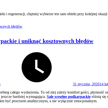
i i regeneracji, chętniej wybierze ten sam obiekt przy kolejnej okazji
rpackie i uniknąć kosztownych błędów
Posted
on
ń
31 stycznia, 2026
14 lu
zebieg całego wydarzenia. To od niej zależy komfort gości, płynność o
ię jeszcze bardziej wymagająca.
Sale weselne podkarpackie
różnią się 
ien być procesem analitycznym, a nie wyłącznie emocjonalnym.