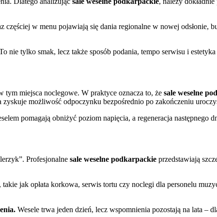
enia. Dlatego analizując
sale weselne podkarpackie
, należy dokładnie 
z częściej w menu pojawiają się dania regionalne w nowej odsłonie, bu
To nie tylko smak, lecz także sposób podania, tempo serwisu i estetyka
w tym miejsca noclegowe. W praktyce oznacza to, że
sale weselne po
oda zyskuje możliwość odpoczynku bezpośrednio po zakończeniu uroczys
selem pomagają obniżyć poziom napięcia, a regeneracja następnego d
alerzyk”. Profesjonalne
sale weselne podkarpackie
przedstawiają szcz
akie jak opłata korkowa, serwis tortu czy noclegi dla personelu mu
enia.
Wesele trwa jeden dzień, lecz wspomnienia pozostają na lata – d