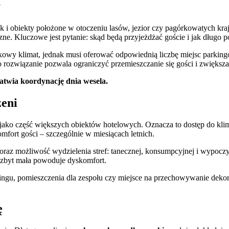
y
 jak i obiekty położone w otoczeniu lasów, jezior czy pagórkowatych k
czne. Kluczowe jest pytanie: skąd będą przyjeżdżać goście i jak długo 
tkowy klimat, jednak musi oferować odpowiednią liczbę miejsc parki
o rozwiązanie pozwala ograniczyć przemieszczanie się gości i zwiększ
łatwia koordynację dnia wesela.
zeni
 jako część większych obiektów hotelowych. Oznacza to dostęp do klim
fort gości – szczególnie w miesiącach letnich.
oraz możliwość wydzielenia stref: tanecznej, konsumpcyjnej i wypoczy
i, zbyt mała powoduje dyskomfort.
teringu, pomieszczenia dla zespołu czy miejsce na przechowywanie dekora
ę