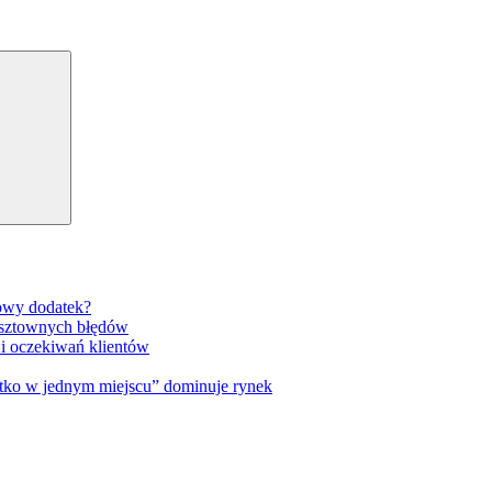
Search
gowy dodatek?
osztownych błędów
 i oczekiwań klientów
tko w jednym miejscu” dominuje rynek