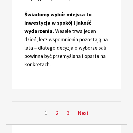
Świadomy wybór miejsca to
inwestycja w spokój i jakość
wydarzenia.
Wesele trwa jeden
dzień, lecz wspomnienia pozostają na
lata – dlatego decyzja o wyborze sali
powinna być przemyślana i oparta na
konkretach.
Stronicowanie
Page
Page
Page
1
2
3
Next
wpisów