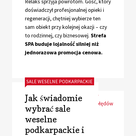
Relaks sprzyja powrotom. Gość, który
doświadczył profesjonalnej opieki i
regeneracji, chętniej wybierze ten
sam obiekt przy kolejnej okazji – czy
to rodzinnej, czy biznesowej.
Strefa
SPA buduje lojalność silniej niż
jednorazowa promocja cenowa.
CATEGORIES:
SALE WESELNE PODKARPACKIE
Jak świadomie
wybrać sale
weselne
podkarpackie i