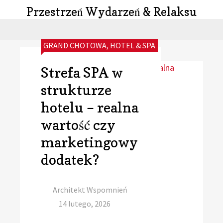
Przestrzeń Wydarzeń & Relaksu
CATEGORIES:
GRAND CHOTOWA
,
HOTEL & SPA
Strefa SPA w
strukturze
hotelu – realna
wartość czy
marketingowy
dodatek?
Author
Architekt Wspomnień
Posted
14 lutego, 2026
on