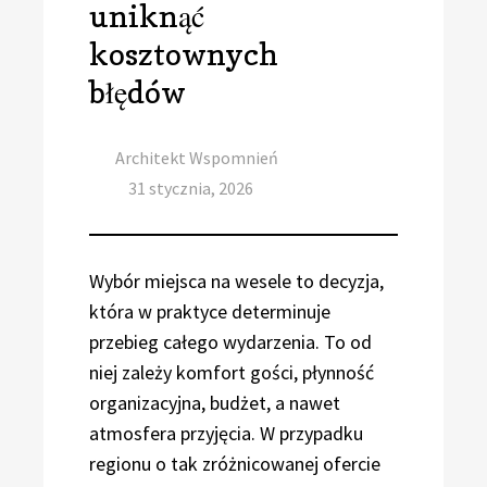
uniknąć
kosztownych
błędów
Author
Architekt Wspomnień
Posted
31 stycznia, 2026
on
Wybór miejsca na wesele to decyzja,
która w praktyce determinuje
przebieg całego wydarzenia. To od
niej zależy komfort gości, płynność
organizacyjna, budżet, a nawet
atmosfera przyjęcia. W przypadku
regionu o tak zróżnicowanej ofercie