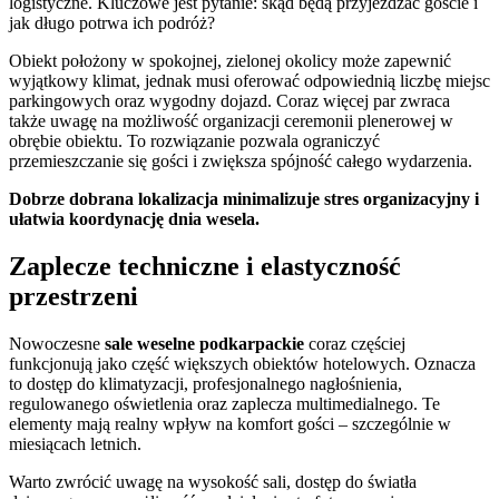
logistyczne. Kluczowe jest pytanie: skąd będą przyjeżdżać goście i
jak długo potrwa ich podróż?
Obiekt położony w spokojnej, zielonej okolicy może zapewnić
wyjątkowy klimat, jednak musi oferować odpowiednią liczbę miejsc
parkingowych oraz wygodny dojazd. Coraz więcej par zwraca
także uwagę na możliwość organizacji ceremonii plenerowej w
obrębie obiektu. To rozwiązanie pozwala ograniczyć
przemieszczanie się gości i zwiększa spójność całego wydarzenia.
Dobrze dobrana lokalizacja minimalizuje stres organizacyjny i
ułatwia koordynację dnia wesela.
Zaplecze techniczne i elastyczność
przestrzeni
Nowoczesne
sale weselne podkarpackie
coraz częściej
funkcjonują jako część większych obiektów hotelowych. Oznacza
to dostęp do klimatyzacji, profesjonalnego nagłośnienia,
regulowanego oświetlenia oraz zaplecza multimedialnego. Te
elementy mają realny wpływ na komfort gości – szczególnie w
miesiącach letnich.
Warto zwrócić uwagę na wysokość sali, dostęp do światła