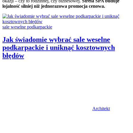
okazji – czy to rodzinnej, czy biznesowej.
Strefa SPA buduje
lojalność silniej niż jednorazowa promocja cenowa.
Categories:
sale weselne podkarpackie
Jak świadomie wybrać sale weselne
podkarpackie i uniknąć kosztownych
błędów
Author
Architekt
Posted
on