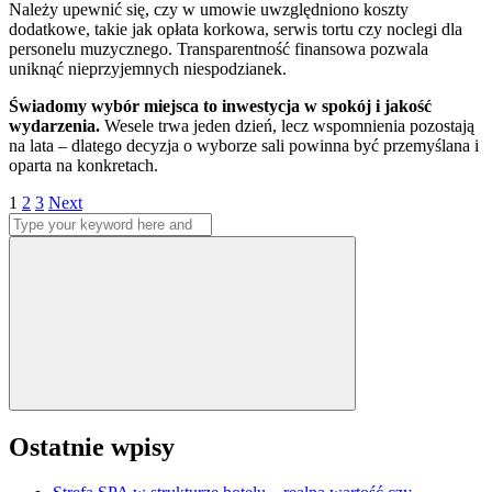
Należy upewnić się, czy w umowie uwzględniono koszty
dodatkowe, takie jak opłata korkowa, serwis tortu czy noclegi dla
personelu muzycznego. Transparentność finansowa pozwala
uniknąć nieprzyjemnych niespodzianek.
Świadomy wybór miejsca to inwestycja w spokój i jakość
wydarzenia.
Wesele trwa jeden dzień, lecz wspomnienia pozostają
na lata – dlatego decyzja o wyborze sali powinna być przemyślana i
oparta na konkretach.
Stronicowanie
Page
Page
Page
1
2
3
Next
Search
wpisów
for:
Search
Ostatnie wpisy