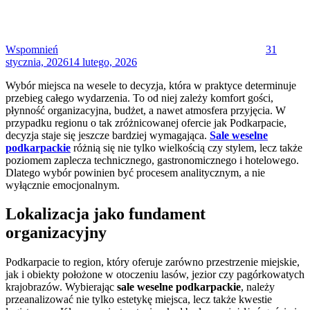
Wspomnień
31
stycznia, 2026
14 lutego, 2026
Wybór miejsca na wesele to decyzja, która w praktyce determinuje
przebieg całego wydarzenia. To od niej zależy komfort gości,
płynność organizacyjna, budżet, a nawet atmosfera przyjęcia. W
przypadku regionu o tak zróżnicowanej ofercie jak Podkarpacie,
decyzja staje się jeszcze bardziej wymagająca.
Sale weselne
podkarpackie
różnią się nie tylko wielkością czy stylem, lecz także
poziomem zaplecza technicznego, gastronomicznego i hotelowego.
Dlatego wybór powinien być procesem analitycznym, a nie
wyłącznie emocjonalnym.
Lokalizacja jako fundament
organizacyjny
Podkarpacie to region, który oferuje zarówno przestrzenie miejskie,
jak i obiekty położone w otoczeniu lasów, jezior czy pagórkowatych
krajobrazów. Wybierając
sale weselne podkarpackie
, należy
przeanalizować nie tylko estetykę miejsca, lecz także kwestie