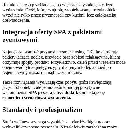
Redukcja stresu przekłada się na większą satysfakcję z całego
wydarzenia. Gość, który czuje się zaopiekowany, ocenia obiekt
wyżej nie tylko przez pryzmat sali czy kuchni, lecz całokształtu
doświadczenia.
Integracja oferty SPA z pakietami
eventowymi
Największą wartość przynosi integracja usług. Jeśli hotel oferuje
pakiety łączące nocleg, przyjęcie oraz zabiegi relaksacyjne, klient
otrzymuje spójny produkt. Przykładowo, dzień przed weselem może
obejmować rytuał pielęgnacyjny dla pary młodej, a dzień po –
regeneracyjny masaż dla najbliższej rodziny.
Takie rozwiązania wydłużają czas pobytu gości i zwiększają
przychód obiektu, ale jednocześnie budują pozytywne
wspomnienia.
SPA przestaje być dodatkiem – staje się
elementem scenariusza wydarzenia.
Standardy i profesjonalizm
Strefa wellness wymaga wysokich standardów higieny oraz
wykwalifikowanego personelu. Niewłaściwie zarządzana może