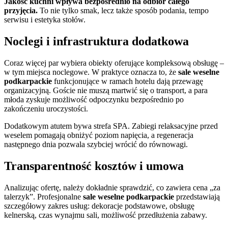
Jakość kuchni wpływa bezpośrednio na odbiór całego
przyjęcia.
To nie tylko smak, lecz także sposób podania, tempo
serwisu i estetyka stołów.
Noclegi i infrastruktura dodatkowa
Coraz więcej par wybiera obiekty oferujące kompleksową obsługę –
w tym miejsca noclegowe. W praktyce oznacza to, że
sale weselne
podkarpackie
funkcjonujące w ramach hotelu dają przewagę
organizacyjną. Goście nie muszą martwić się o transport, a para
młoda zyskuje możliwość odpoczynku bezpośrednio po
zakończeniu uroczystości.
Dodatkowym atutem bywa strefa SPA. Zabiegi relaksacyjne przed
weselem pomagają obniżyć poziom napięcia, a regeneracja
następnego dnia pozwala szybciej wrócić do równowagi.
Transparentność kosztów i umowa
Analizując ofertę, należy dokładnie sprawdzić, co zawiera cena „za
talerzyk”. Profesjonalne
sale weselne podkarpackie
przedstawiają
szczegółowy zakres usług: dekoracje podstawowe, obsługę
kelnerską, czas wynajmu sali, możliwość przedłużenia zabawy.