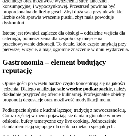
dziennego oraz możliwość wydzielenia stref: tanecznej,
konsumpcyjnej i wypoczynkowej. Przestrzeń powinna być
proporcjonalna do liczby gości. Zbyt duża sala przy niewielkiej
liczbie osób sprawia wrażenie pustki, zbyt mała powoduje
dyskomfort.
Istotne jest również zaplecze dla obsługi – oddzielne wejścia dla
cateringu, pomieszczenia dla zespołu czy miejsce na
przechowywanie dekoracji. To detale, które często umykają przy
pierwszej wizycie, a mają ogromne znaczenie w dniu wydarzenia.
Gastronomia – element budujący
reputację
Opinie gości po weselu bardzo często koncentrują się na jakości
jedzenia. Dlatego analizując
sale weselne podkarpackie
, należy
dokładnie przyjrzeć się ofercie kulinarnej. Profesjonalne obiekty
proponują degustacje oraz możliwość modyfikacji menu.
Podkarpacie słynie z kuchni łączącej tradycję z nowoczesnością.
Coraz częściej w menu pojawiają się dania regionalne w nowej
odsłonie, bufety tematyczne czy live cooking. Jednocześnie
standardem stają się opcje dla osób na dietach specjalnych.