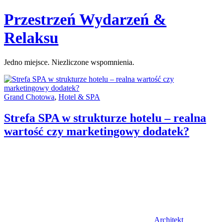
Skip
Przestrzeń Wydarzeń &
to
content
Relaksu
Jedno miejsce. Niezliczone wspomnienia.
Categories:
Grand Chotowa
,
Hotel & SPA
Strefa SPA w strukturze hotelu – realna
wartość czy marketingowy dodatek?
Author
Architekt