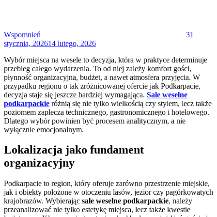
Wspomnień
31
stycznia, 2026
14 lutego, 2026
Wybór miejsca na wesele to decyzja, która w praktyce determinuje
przebieg całego wydarzenia. To od niej zależy komfort gości,
płynność organizacyjna, budżet, a nawet atmosfera przyjęcia. W
przypadku regionu o tak zróżnicowanej ofercie jak Podkarpacie,
decyzja staje się jeszcze bardziej wymagająca.
Sale weselne
podkarpackie
różnią się nie tylko wielkością czy stylem, lecz także
poziomem zaplecza technicznego, gastronomicznego i hotelowego.
Dlatego wybór powinien być procesem analitycznym, a nie
wyłącznie emocjonalnym.
Lokalizacja jako fundament
organizacyjny
Podkarpacie to region, który oferuje zarówno przestrzenie miejskie,
jak i obiekty położone w otoczeniu lasów, jezior czy pagórkowatych
krajobrazów. Wybierając
sale weselne podkarpackie
, należy
przeanalizować nie tylko estetykę miejsca, lecz także kwestie