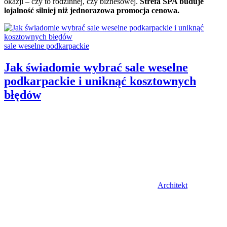
okazji – czy to rodzinnej, czy biznesowej.
Strefa SPA buduje
lojalność silniej niż jednorazowa promocja cenowa.
Categories:
sale weselne podkarpackie
Jak świadomie wybrać sale weselne
podkarpackie i uniknąć kosztownych
błędów
Author
Architekt
Posted
on