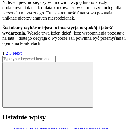
Należy upewnić się, czy w umowie uwzględniono koszty
dodatkowe, takie jak opłata korkowa, serwis tortu czy noclegi dla
personelu muzycznego. Transparentność finansowa pozwala
uniknąć nieprzyjemnych niespodzianek.
Świadomy wybór miejsca to inwestycja w spokój i jakość
wydarzenia.
Wesele trwa jeden dzień, lecz wspomnienia pozostają
na lata – dlatego decyzja o wyborze sali powinna być przemyślana i
oparta na konkretach.
Stronicowanie
Page
Page
Page
1
2
3
Next
Search
wpisów
for:
Search
Ostatnie wpisy