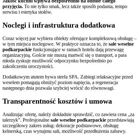
Jakość kuchni wpływa bezpośrednio na odbiór całego
przyjęcia.
To nie tylko smak, lecz także sposób podania, tempo
serwisu i estetyka stołów.
Noclegi i infrastruktura dodatkowa
Coraz więcej par wybiera obiekty oferujące kompleksową obsługę –
w tym miejsca noclegowe. W praktyce oznacza to, że
sale weselne
podkarpackie
funkcjonujące w ramach hotelu dają przewagę
organizacyjną. Goście nie muszą martwić się o transport, a para
młoda zyskuje możliwość odpoczynku bezpośrednio po
zakończeniu uroczystości.
Dodatkowym atutem bywa strefa SPA. Zabiegi relaksacyjne przed
weselem pomagają obniżyć poziom napięcia, a regeneracja
następnego dnia pozwala szybciej wrócić do równowagi.
Transparentność kosztów i umowa
Analizując ofertę, należy dokładnie sprawdzić, co zawiera cena „za
talerzyk”. Profesjonalne
sale weselne podkarpackie
przedstawiają
szczegółowy zakres usług: dekoracje podstawowe, obsługę
kelnerską, czas wynajmu sali, możliwość przedłużenia zabawy.