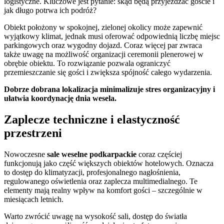
logistyczne. Kluczowe jest pytanie: skąd będą przyjeżdżać goście i
jak długo potrwa ich podróż?
Obiekt położony w spokojnej, zielonej okolicy może zapewnić
wyjątkowy klimat, jednak musi oferować odpowiednią liczbę miejsc
parkingowych oraz wygodny dojazd. Coraz więcej par zwraca
także uwagę na możliwość organizacji ceremonii plenerowej w
obrębie obiektu. To rozwiązanie pozwala ograniczyć
przemieszczanie się gości i zwiększa spójność całego wydarzenia.
Dobrze dobrana lokalizacja minimalizuje stres organizacyjny i
ułatwia koordynację dnia wesela.
Zaplecze techniczne i elastyczność
przestrzeni
Nowoczesne
sale weselne podkarpackie
coraz częściej
funkcjonują jako część większych obiektów hotelowych. Oznacza
to dostęp do klimatyzacji, profesjonalnego nagłośnienia,
regulowanego oświetlenia oraz zaplecza multimedialnego. Te
elementy mają realny wpływ na komfort gości – szczególnie w
miesiącach letnich.
Warto zwrócić uwagę na wysokość sali, dostęp do światła