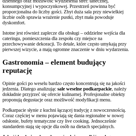
dziennego oraz możliwość wydzielenia stref: tanecznej,
konsumpcyjnej i wypoczynkowej. Przestrzeń powinna być
proporcjonalna do liczby gości. Zbyt duża sala przy niewielkiej
liczbie osób sprawia wrażenie pustki, zbyt mała powoduje
dyskomfort.
Istotne jest również zaplecze dla obsługi – oddzielne wejścia dla
cateringu, pomieszczenia dla zespołu czy miejsce na
przechowywanie dekoracji. To detale, które często umykają przy
pierwszej wizycie, a mają ogromne znaczenie w dniu wydarzenia.
Gastronomia – element budujący
reputację
Opinie gości po weselu bardzo często koncentrują się na jakości
jedzenia. Dlatego analizując
sale weselne podkarpackie
, należy
dokładnie przyjrzeć się ofercie kulinarnej. Profesjonalne obiekty
proponują degustacje oraz możliwość modyfikacji menu.
Podkarpacie słynie z kuchni łączącej tradycję z nowoczesnością.
Coraz częściej w menu pojawiają się dania regionalne w nowej
odsłonie, bufety tematyczne czy live cooking. Jednocześnie
standardem stają się opcje dla osób na dietach specjalnych.