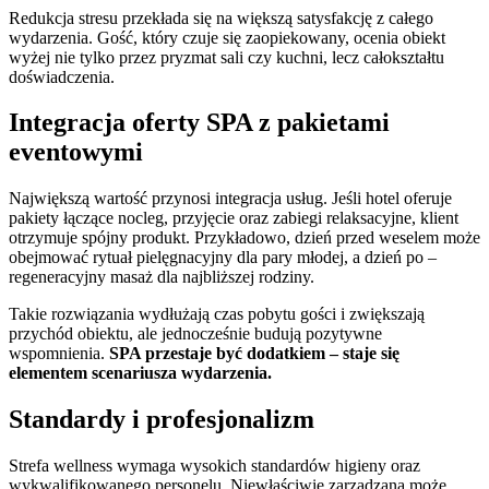
Redukcja stresu przekłada się na większą satysfakcję z całego
wydarzenia. Gość, który czuje się zaopiekowany, ocenia obiekt
wyżej nie tylko przez pryzmat sali czy kuchni, lecz całokształtu
doświadczenia.
Integracja oferty SPA z pakietami
eventowymi
Największą wartość przynosi integracja usług. Jeśli hotel oferuje
pakiety łączące nocleg, przyjęcie oraz zabiegi relaksacyjne, klient
otrzymuje spójny produkt. Przykładowo, dzień przed weselem może
obejmować rytuał pielęgnacyjny dla pary młodej, a dzień po –
regeneracyjny masaż dla najbliższej rodziny.
Takie rozwiązania wydłużają czas pobytu gości i zwiększają
przychód obiektu, ale jednocześnie budują pozytywne
wspomnienia.
SPA przestaje być dodatkiem – staje się
elementem scenariusza wydarzenia.
Standardy i profesjonalizm
Strefa wellness wymaga wysokich standardów higieny oraz
wykwalifikowanego personelu. Niewłaściwie zarządzana może