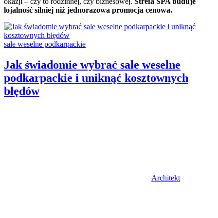
okazji – czy to rodzinnej, czy biznesowej.
Strefa SPA buduje
lojalność silniej niż jednorazowa promocja cenowa.
Categories:
sale weselne podkarpackie
Jak świadomie wybrać sale weselne
podkarpackie i uniknąć kosztownych
błędów
Author
Architekt
Posted
on