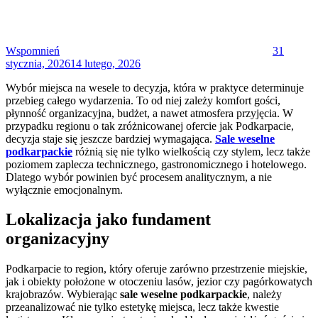
Wspomnień
31
stycznia, 2026
14 lutego, 2026
Wybór miejsca na wesele to decyzja, która w praktyce determinuje
przebieg całego wydarzenia. To od niej zależy komfort gości,
płynność organizacyjna, budżet, a nawet atmosfera przyjęcia. W
przypadku regionu o tak zróżnicowanej ofercie jak Podkarpacie,
decyzja staje się jeszcze bardziej wymagająca.
Sale weselne
podkarpackie
różnią się nie tylko wielkością czy stylem, lecz także
poziomem zaplecza technicznego, gastronomicznego i hotelowego.
Dlatego wybór powinien być procesem analitycznym, a nie
wyłącznie emocjonalnym.
Lokalizacja jako fundament
organizacyjny
Podkarpacie to region, który oferuje zarówno przestrzenie miejskie,
jak i obiekty położone w otoczeniu lasów, jezior czy pagórkowatych
krajobrazów. Wybierając
sale weselne podkarpackie
, należy
przeanalizować nie tylko estetykę miejsca, lecz także kwestie