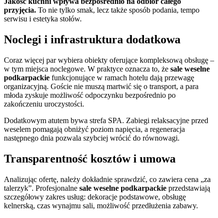
Jakość kuchni wpływa bezpośrednio na odbiór całego
przyjęcia.
To nie tylko smak, lecz także sposób podania, tempo
serwisu i estetyka stołów.
Noclegi i infrastruktura dodatkowa
Coraz więcej par wybiera obiekty oferujące kompleksową obsługę –
w tym miejsca noclegowe. W praktyce oznacza to, że
sale weselne
podkarpackie
funkcjonujące w ramach hotelu dają przewagę
organizacyjną. Goście nie muszą martwić się o transport, a para
młoda zyskuje możliwość odpoczynku bezpośrednio po
zakończeniu uroczystości.
Dodatkowym atutem bywa strefa SPA. Zabiegi relaksacyjne przed
weselem pomagają obniżyć poziom napięcia, a regeneracja
następnego dnia pozwala szybciej wrócić do równowagi.
Transparentność kosztów i umowa
Analizując ofertę, należy dokładnie sprawdzić, co zawiera cena „za
talerzyk”. Profesjonalne
sale weselne podkarpackie
przedstawiają
szczegółowy zakres usług: dekoracje podstawowe, obsługę
kelnerską, czas wynajmu sali, możliwość przedłużenia zabawy.