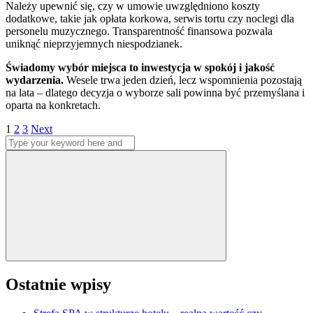
Należy upewnić się, czy w umowie uwzględniono koszty
dodatkowe, takie jak opłata korkowa, serwis tortu czy noclegi dla
personelu muzycznego. Transparentność finansowa pozwala
uniknąć nieprzyjemnych niespodzianek.
Świadomy wybór miejsca to inwestycja w spokój i jakość
wydarzenia.
Wesele trwa jeden dzień, lecz wspomnienia pozostają
na lata – dlatego decyzja o wyborze sali powinna być przemyślana i
oparta na konkretach.
Stronicowanie
Page
Page
Page
1
2
3
Next
Search
wpisów
for:
Search
Ostatnie wpisy