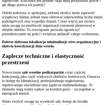
logistyczne. Kluczowe jest pytanie: skąd będą przyjeżdżać goście i
jak długo potrwa ich podróż?
Obiekt położony w spokojnej, zielonej okolicy może zapewnić
wyjątkowy klimat, jednak musi oferować odpowiednią liczbę miejsc
parkingowych oraz wygodny dojazd. Coraz więcej par zwraca
także uwagę na możliwość organizacji ceremonii plenerowej w
obrębie obiektu. To rozwiązanie pozwala ograniczyć
przemieszczanie się gości i zwiększa spójność całego wydarzenia.
Dobrze dobrana lokalizacja minimalizuje stres organizacyjny i
ułatwia koordynację dnia wesela.
Zaplecze techniczne i elastyczność
przestrzeni
Nowoczesne
sale weselne podkarpackie
coraz częściej
funkcjonują jako część większych obiektów hotelowych. Oznacza
to dostęp do klimatyzacji, profesjonalnego nagłośnienia,
regulowanego oświetlenia oraz zaplecza multimedialnego. Te
elementy mają realny wpływ na komfort gości – szczególnie w
miesiącach letnich.
Warto zwrócić uwagę na wysokość sali, dostęp do światła