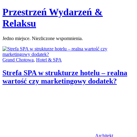
Skip
Przestrzeń Wydarzeń &
to
content
Relaksu
Jedno miejsce. Niezliczone wspomnienia.
Categories:
Grand Chotowa
,
Hotel & SPA
Strefa SPA w strukturze hotelu – realna
wartość czy marketingowy dodatek?
Author
Architekt