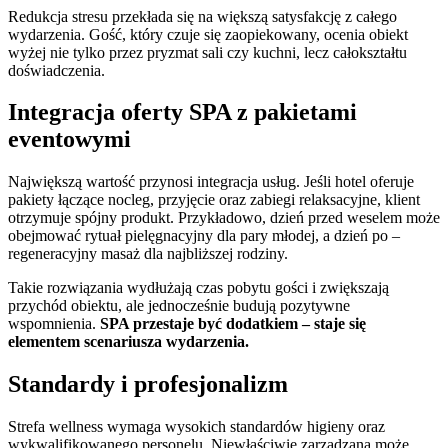
Redukcja stresu przekłada się na większą satysfakcję z całego
wydarzenia. Gość, który czuje się zaopiekowany, ocenia obiekt
wyżej nie tylko przez pryzmat sali czy kuchni, lecz całokształtu
doświadczenia.
Integracja oferty SPA z pakietami
eventowymi
Największą wartość przynosi integracja usług. Jeśli hotel oferuje
pakiety łączące nocleg, przyjęcie oraz zabiegi relaksacyjne, klient
otrzymuje spójny produkt. Przykładowo, dzień przed weselem może
obejmować rytuał pielęgnacyjny dla pary młodej, a dzień po –
regeneracyjny masaż dla najbliższej rodziny.
Takie rozwiązania wydłużają czas pobytu gości i zwiększają
przychód obiektu, ale jednocześnie budują pozytywne
wspomnienia.
SPA przestaje być dodatkiem – staje się
elementem scenariusza wydarzenia.
Standardy i profesjonalizm
Strefa wellness wymaga wysokich standardów higieny oraz
wykwalifikowanego personelu. Niewłaściwie zarządzana może