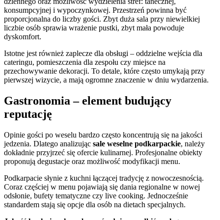
dziennego oraz możliwość wydzielenia stref: tanecznej,
konsumpcyjnej i wypoczynkowej. Przestrzeń powinna być
proporcjonalna do liczby gości. Zbyt duża sala przy niewielkiej
liczbie osób sprawia wrażenie pustki, zbyt mała powoduje
dyskomfort.
Istotne jest również zaplecze dla obsługi – oddzielne wejścia dla
cateringu, pomieszczenia dla zespołu czy miejsce na
przechowywanie dekoracji. To detale, które często umykają przy
pierwszej wizycie, a mają ogromne znaczenie w dniu wydarzenia.
Gastronomia – element budujący
reputację
Opinie gości po weselu bardzo często koncentrują się na jakości
jedzenia. Dlatego analizując
sale weselne podkarpackie
, należy
dokładnie przyjrzeć się ofercie kulinarnej. Profesjonalne obiekty
proponują degustacje oraz możliwość modyfikacji menu.
Podkarpacie słynie z kuchni łączącej tradycję z nowoczesnością.
Coraz częściej w menu pojawiają się dania regionalne w nowej
odsłonie, bufety tematyczne czy live cooking. Jednocześnie
standardem stają się opcje dla osób na dietach specjalnych.