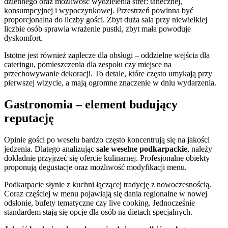
dziennego oraz możliwość wydzielenia stref: tanecznej,
konsumpcyjnej i wypoczynkowej. Przestrzeń powinna być
proporcjonalna do liczby gości. Zbyt duża sala przy niewielkiej
liczbie osób sprawia wrażenie pustki, zbyt mała powoduje
dyskomfort.
Istotne jest również zaplecze dla obsługi – oddzielne wejścia dla
cateringu, pomieszczenia dla zespołu czy miejsce na
przechowywanie dekoracji. To detale, które często umykają przy
pierwszej wizycie, a mają ogromne znaczenie w dniu wydarzenia.
Gastronomia – element budujący
reputację
Opinie gości po weselu bardzo często koncentrują się na jakości
jedzenia. Dlatego analizując
sale weselne podkarpackie
, należy
dokładnie przyjrzeć się ofercie kulinarnej. Profesjonalne obiekty
proponują degustacje oraz możliwość modyfikacji menu.
Podkarpacie słynie z kuchni łączącej tradycję z nowoczesnością.
Coraz częściej w menu pojawiają się dania regionalne w nowej
odsłonie, bufety tematyczne czy live cooking. Jednocześnie
standardem stają się opcje dla osób na dietach specjalnych.