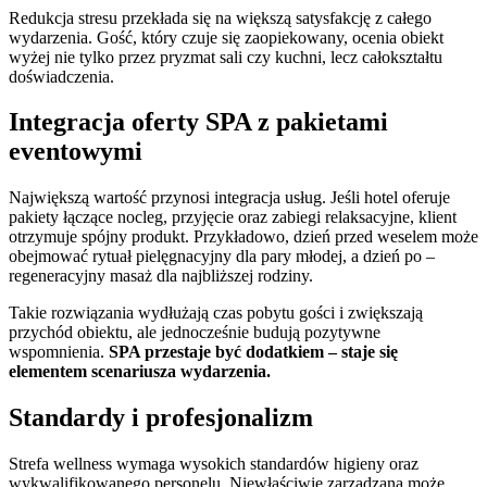
Redukcja stresu przekłada się na większą satysfakcję z całego
wydarzenia. Gość, który czuje się zaopiekowany, ocenia obiekt
wyżej nie tylko przez pryzmat sali czy kuchni, lecz całokształtu
doświadczenia.
Integracja oferty SPA z pakietami
eventowymi
Największą wartość przynosi integracja usług. Jeśli hotel oferuje
pakiety łączące nocleg, przyjęcie oraz zabiegi relaksacyjne, klient
otrzymuje spójny produkt. Przykładowo, dzień przed weselem może
obejmować rytuał pielęgnacyjny dla pary młodej, a dzień po –
regeneracyjny masaż dla najbliższej rodziny.
Takie rozwiązania wydłużają czas pobytu gości i zwiększają
przychód obiektu, ale jednocześnie budują pozytywne
wspomnienia.
SPA przestaje być dodatkiem – staje się
elementem scenariusza wydarzenia.
Standardy i profesjonalizm
Strefa wellness wymaga wysokich standardów higieny oraz
wykwalifikowanego personelu. Niewłaściwie zarządzana może