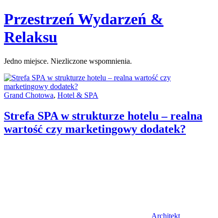
Skip
Przestrzeń Wydarzeń &
to
content
Relaksu
Jedno miejsce. Niezliczone wspomnienia.
Categories:
Grand Chotowa
,
Hotel & SPA
Strefa SPA w strukturze hotelu – realna
wartość czy marketingowy dodatek?
Author
Architekt