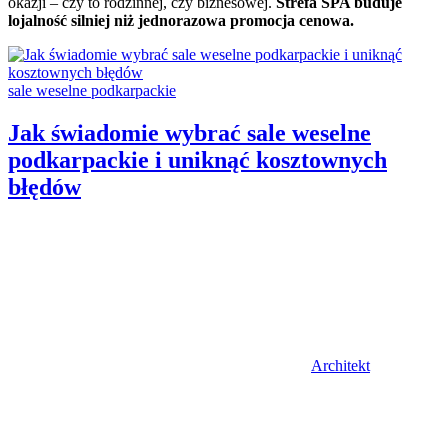
okazji – czy to rodzinnej, czy biznesowej.
Strefa SPA buduje
lojalność silniej niż jednorazowa promocja cenowa.
Categories:
sale weselne podkarpackie
Jak świadomie wybrać sale weselne
podkarpackie i uniknąć kosztownych
błędów
Author
Architekt
Posted
on