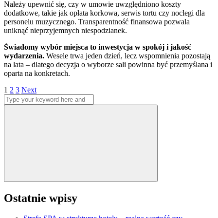
Należy upewnić się, czy w umowie uwzględniono koszty
dodatkowe, takie jak opłata korkowa, serwis tortu czy noclegi dla
personelu muzycznego. Transparentność finansowa pozwala
uniknąć nieprzyjemnych niespodzianek.
Świadomy wybór miejsca to inwestycja w spokój i jakość
wydarzenia.
Wesele trwa jeden dzień, lecz wspomnienia pozostają
na lata – dlatego decyzja o wyborze sali powinna być przemyślana i
oparta na konkretach.
Stronicowanie
Page
Page
Page
1
2
3
Next
Search
wpisów
for:
Search
Ostatnie wpisy