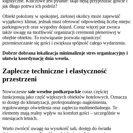
logistyczne. Kluczowe jest pytanie: skąd będą przyjeżdżać goście i
jak długo potrwa ich podróż?
Obiekt położony w spokojnej, zielonej okolicy może zapewnić
wyjątkowy klimat, jednak musi oferować odpowiednią liczbę miejsc
parkingowych oraz wygodny dojazd. Coraz więcej par zwraca
także uwagę na możliwość organizacji ceremonii plenerowej w
obrębie obiektu. To rozwiązanie pozwala ograniczyć
przemieszczanie się gości i zwiększa spójność całego wydarzenia.
Dobrze dobrana lokalizacja minimalizuje stres organizacyjny i
ułatwia koordynację dnia wesela.
Zaplecze techniczne i elastyczność
przestrzeni
Nowoczesne
sale weselne podkarpackie
coraz częściej
funkcjonują jako część większych obiektów hotelowych. Oznacza
to dostęp do klimatyzacji, profesjonalnego nagłośnienia,
regulowanego oświetlenia oraz zaplecza multimedialnego. Te
elementy mają realny wpływ na komfort gości – szczególnie w
miesiącach letnich.
Warto zwrócić uwagę na wysokość sali, dostęp do światła