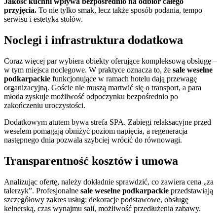
Jakość kuchni wpływa bezpośrednio na odbiór całego
przyjęcia.
To nie tylko smak, lecz także sposób podania, tempo
serwisu i estetyka stołów.
Noclegi i infrastruktura dodatkowa
Coraz więcej par wybiera obiekty oferujące kompleksową obsługę –
w tym miejsca noclegowe. W praktyce oznacza to, że
sale weselne
podkarpackie
funkcjonujące w ramach hotelu dają przewagę
organizacyjną. Goście nie muszą martwić się o transport, a para
młoda zyskuje możliwość odpoczynku bezpośrednio po
zakończeniu uroczystości.
Dodatkowym atutem bywa strefa SPA. Zabiegi relaksacyjne przed
weselem pomagają obniżyć poziom napięcia, a regeneracja
następnego dnia pozwala szybciej wrócić do równowagi.
Transparentność kosztów i umowa
Analizując ofertę, należy dokładnie sprawdzić, co zawiera cena „za
talerzyk”. Profesjonalne
sale weselne podkarpackie
przedstawiają
szczegółowy zakres usług: dekoracje podstawowe, obsługę
kelnerską, czas wynajmu sali, możliwość przedłużenia zabawy.