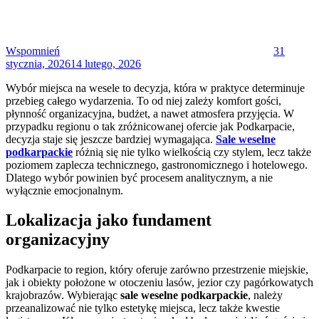
Wspomnień
31
stycznia, 2026
14 lutego, 2026
Wybór miejsca na wesele to decyzja, która w praktyce determinuje
przebieg całego wydarzenia. To od niej zależy komfort gości,
płynność organizacyjna, budżet, a nawet atmosfera przyjęcia. W
przypadku regionu o tak zróżnicowanej ofercie jak Podkarpacie,
decyzja staje się jeszcze bardziej wymagająca.
Sale weselne
podkarpackie
różnią się nie tylko wielkością czy stylem, lecz także
poziomem zaplecza technicznego, gastronomicznego i hotelowego.
Dlatego wybór powinien być procesem analitycznym, a nie
wyłącznie emocjonalnym.
Lokalizacja jako fundament
organizacyjny
Podkarpacie to region, który oferuje zarówno przestrzenie miejskie,
jak i obiekty położone w otoczeniu lasów, jezior czy pagórkowatych
krajobrazów. Wybierając
sale weselne podkarpackie
, należy
przeanalizować nie tylko estetykę miejsca, lecz także kwestie