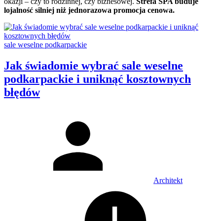
okazji – czy to rodzinnej, czy biznesowej.
Strefa SPA buduje
lojalność silniej niż jednorazowa promocja cenowa.
Categories:
sale weselne podkarpackie
Jak świadomie wybrać sale weselne
podkarpackie i uniknąć kosztownych
błędów
Author
Architekt
Posted
on