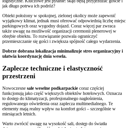
logistyczne. Kluczowe jest pytanie: skąd będą przyjeżdżać goście i
jak długo potrwa ich podróż?
Obiekt położony w spokojnej, zielonej okolicy może zapewnić
wyjątkowy klimat, jednak musi oferować odpowiednią liczbę miejsc
parkingowych oraz wygodny dojazd. Coraz więcej par zwraca
także uwagę na możliwość organizacji ceremonii plenerowej w
obrębie obiektu. To rozwiązanie pozwala ograniczyć
przemieszczanie się gości i zwiększa spójność całego wydarzenia.
Dobrze dobrana lokalizacja minimalizuje stres organizacyjny i
ułatwia koordynację dnia wesela.
Zaplecze techniczne i elastyczność
przestrzeni
Nowoczesne
sale weselne podkarpackie
coraz częściej
funkcjonują jako część większych obiektów hotelowych. Oznacza
to dostęp do klimatyzacji, profesjonalnego nagłośnienia,
regulowanego oświetlenia oraz zaplecza multimedialnego. Te
elementy mają realny wpływ na komfort gości – szczególnie w
miesiącach letnich.
Warto zwrócić uwagę na wysokość sali, dostęp do światła