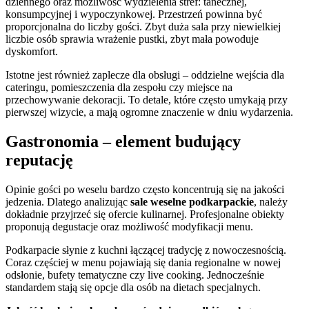
dziennego oraz możliwość wydzielenia stref: tanecznej,
konsumpcyjnej i wypoczynkowej. Przestrzeń powinna być
proporcjonalna do liczby gości. Zbyt duża sala przy niewielkiej
liczbie osób sprawia wrażenie pustki, zbyt mała powoduje
dyskomfort.
Istotne jest również zaplecze dla obsługi – oddzielne wejścia dla
cateringu, pomieszczenia dla zespołu czy miejsce na
przechowywanie dekoracji. To detale, które często umykają przy
pierwszej wizycie, a mają ogromne znaczenie w dniu wydarzenia.
Gastronomia – element budujący
reputację
Opinie gości po weselu bardzo często koncentrują się na jakości
jedzenia. Dlatego analizując
sale weselne podkarpackie
, należy
dokładnie przyjrzeć się ofercie kulinarnej. Profesjonalne obiekty
proponują degustacje oraz możliwość modyfikacji menu.
Podkarpacie słynie z kuchni łączącej tradycję z nowoczesnością.
Coraz częściej w menu pojawiają się dania regionalne w nowej
odsłonie, bufety tematyczne czy live cooking. Jednocześnie
standardem stają się opcje dla osób na dietach specjalnych.