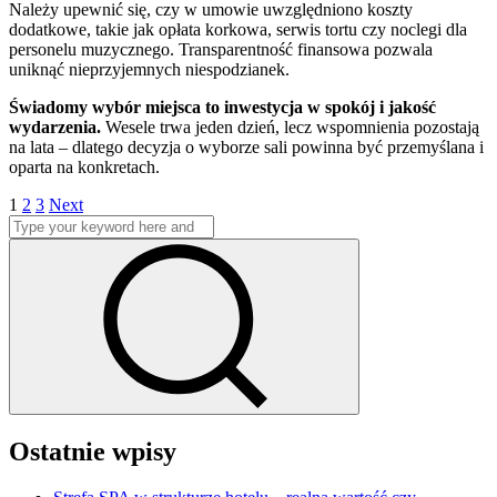
Należy upewnić się, czy w umowie uwzględniono koszty
dodatkowe, takie jak opłata korkowa, serwis tortu czy noclegi dla
personelu muzycznego. Transparentność finansowa pozwala
uniknąć nieprzyjemnych niespodzianek.
Świadomy wybór miejsca to inwestycja w spokój i jakość
wydarzenia.
Wesele trwa jeden dzień, lecz wspomnienia pozostają
na lata – dlatego decyzja o wyborze sali powinna być przemyślana i
oparta na konkretach.
Stronicowanie
Page
Page
Page
1
2
3
Next
Search
wpisów
for:
Search
Ostatnie wpisy