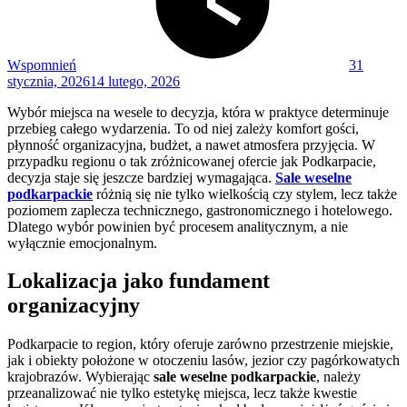
Wspomnień
31
stycznia, 2026
14 lutego, 2026
Wybór miejsca na wesele to decyzja, która w praktyce determinuje
przebieg całego wydarzenia. To od niej zależy komfort gości,
płynność organizacyjna, budżet, a nawet atmosfera przyjęcia. W
przypadku regionu o tak zróżnicowanej ofercie jak Podkarpacie,
decyzja staje się jeszcze bardziej wymagająca.
Sale weselne
podkarpackie
różnią się nie tylko wielkością czy stylem, lecz także
poziomem zaplecza technicznego, gastronomicznego i hotelowego.
Dlatego wybór powinien być procesem analitycznym, a nie
wyłącznie emocjonalnym.
Lokalizacja jako fundament
organizacyjny
Podkarpacie to region, który oferuje zarówno przestrzenie miejskie,
jak i obiekty położone w otoczeniu lasów, jezior czy pagórkowatych
krajobrazów. Wybierając
sale weselne podkarpackie
, należy
przeanalizować nie tylko estetykę miejsca, lecz także kwestie