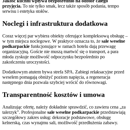
Jakość kuchni wpływa bezpośrednio na odbiór całego
przyjęcia.
To nie tylko smak, lecz także sposób podania, tempo
serwisu i estetyka stołów.
Noclegi i infrastruktura dodatkowa
Coraz więcej par wybiera obiekty oferujące kompleksową obsługę –
w tym miejsca noclegowe. W praktyce oznacza to, że
sale weselne
podkarpackie
funkcjonujące w ramach hotelu dają przewagę
organizacyjną. Goście nie muszą martwić się o transport, a para
młoda zyskuje możliwość odpoczynku bezpośrednio po
zakończeniu uroczystości.
Dodatkowym atutem bywa strefa SPA. Zabiegi relaksacyjne przed
weselem pomagają obniżyć poziom napięcia, a regeneracja
następnego dnia pozwala szybciej wrócić do równowagi.
Transparentność kosztów i umowa
Analizując ofertę, należy dokładnie sprawdzić, co zawiera cena „za
talerzyk”. Profesjonalne
sale weselne podkarpackie
przedstawiają
szczegółowy zakres usług: dekoracje podstawowe, obsługę
kelnerską, czas wynajmu sali, możliwość przedłużenia zabawy.