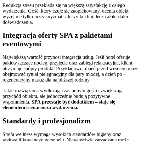
Redukcja stresu przekłada się na większą satysfakcję z całego
wydarzenia. Gość, który czuje się zaopiekowany, ocenia obiekt
wyżej nie tylko przez pryzmat sali czy kuchni, lecz całokształtu
doświadczenia.
Integracja oferty SPA z pakietami
eventowymi
Największą wartość przynosi integracja usług. Jeśli hotel oferuje
pakiety łączące nocleg, przyjęcie oraz zabiegi relaksacyjne, klient
otrzymuje spójny produkt. Przykładowo, dzień przed weselem może
obejmować rytuał pielęgnacyjny dla pary młodej, a dzień po –
regeneracyjny masaż dla najbliższej rodziny.
Takie rozwiązania wydłużają czas pobytu gości i zwiększają
przychód obiektu, ale jednocześnie budują pozytywne
wspomnienia.
SPA przestaje być dodatkiem – staje się
elementem scenariusza wydarzenia.
Standardy i profesjonalizm
Strefa wellness wymaga wysokich standardów higieny oraz
wykwalifikowanego personelu. Niewłaściwie zarządzana może