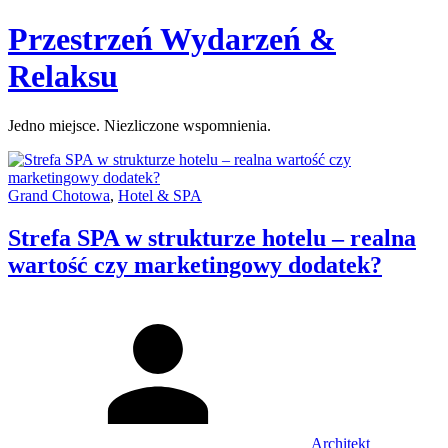
Skip
Przestrzeń Wydarzeń &
to
content
Relaksu
Jedno miejsce. Niezliczone wspomnienia.
Categories:
Grand Chotowa
,
Hotel & SPA
Strefa SPA w strukturze hotelu – realna
wartość czy marketingowy dodatek?
Author
Architekt