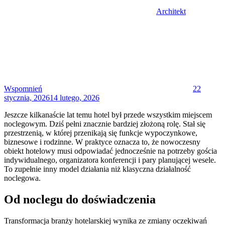
Architekt
Posted
on
Wspomnień
22
stycznia, 2026
14 lutego, 2026
Jeszcze kilkanaście lat temu hotel był przede wszystkim miejscem
noclegowym. Dziś pełni znacznie bardziej złożoną rolę. Stał się
przestrzenią, w której przenikają się funkcje wypoczynkowe,
biznesowe i rodzinne. W praktyce oznacza to, że nowoczesny
obiekt hotelowy musi odpowiadać jednocześnie na potrzeby gościa
indywidualnego, organizatora konferencji i pary planującej wesele.
To zupełnie inny model działania niż klasyczna działalność
noclegowa.
Od noclegu do doświadczenia
Transformacja branży hotelarskiej wynika ze zmiany oczekiwań