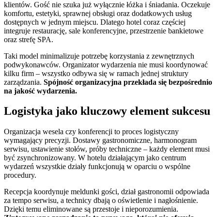
klientów. Gość nie szuka już wyłącznie łóżka i śniadania. Oczekuje
komfortu, estetyki, sprawnej obsługi oraz dodatkowych usług
dostępnych w jednym miejscu. Dlatego hotel coraz częściej
integruje restaurację, sale konferencyjne, przestrzenie bankietowe
oraz strefę SPA.
Taki model minimalizuje potrzebę korzystania z zewnętrznych
podwykonawców. Organizator wydarzenia nie musi koordynować
kilku firm – wszystko odbywa się w ramach jednej struktury
zarządzania.
Spójność organizacyjna przekłada się bezpośrednio
na jakość wydarzenia.
Logistyka jako kluczowy element sukcesu
Organizacja wesela czy konferencji to proces logistyczny
wymagający precyzji. Dostawy gastronomiczne, harmonogram
serwisu, ustawienie stołów, próby techniczne – każdy element musi
być zsynchronizowany. W hotelu działającym jako centrum
wydarzeń wszystkie działy funkcjonują w oparciu o wspólne
procedury.
Recepcja koordynuje meldunki gości, dział gastronomii odpowiada
za tempo serwisu, a technicy dbają o oświetlenie i nagłośnienie.
Dzięki temu eliminowane są przestoje i nieporozumienia.