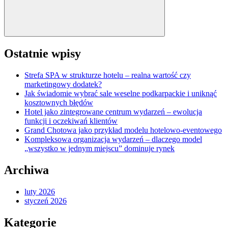
Ostatnie wpisy
Strefa SPA w strukturze hotelu – realna wartość czy
marketingowy dodatek?
Jak świadomie wybrać sale weselne podkarpackie i uniknąć
kosztownych błędów
Hotel jako zintegrowane centrum wydarzeń – ewolucja
funkcji i oczekiwań klientów
Grand Chotowa jako przykład modelu hotelowo-eventowego
Kompleksowa organizacja wydarzeń – dlaczego model
„wszystko w jednym miejscu” dominuje rynek
Archiwa
luty 2026
styczeń 2026
Kategorie