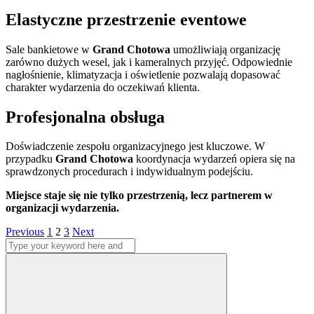
Elastyczne przestrzenie eventowe
Sale bankietowe w
Grand Chotowa
umożliwiają organizację
zarówno dużych wesel, jak i kameralnych przyjęć. Odpowiednie
nagłośnienie, klimatyzacja i oświetlenie pozwalają dopasować
charakter wydarzenia do oczekiwań klienta.
Profesjonalna obsługa
Doświadczenie zespołu organizacyjnego jest kluczowe. W
przypadku
Grand Chotowa
koordynacja wydarzeń opiera się na
sprawdzonych procedurach i indywidualnym podejściu.
Miejsce staje się nie tylko przestrzenią, lecz partnerem w
organizacji wydarzenia.
Stronicowanie
Page
Page
Page
Previous
1
2
3
Next
Search
wpisów
for:
Search