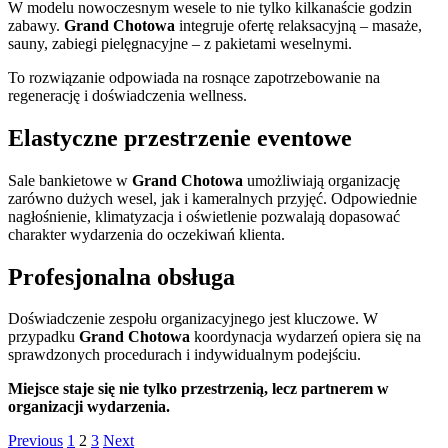
W modelu nowoczesnym wesele to nie tylko kilkanaście godzin
zabawy.
Grand Chotowa
integruje ofertę relaksacyjną – masaże,
sauny, zabiegi pielęgnacyjne – z pakietami weselnymi.
To rozwiązanie odpowiada na rosnące zapotrzebowanie na
regenerację i doświadczenia wellness.
Elastyczne przestrzenie eventowe
Sale bankietowe w
Grand Chotowa
umożliwiają organizację
zarówno dużych wesel, jak i kameralnych przyjęć. Odpowiednie
nagłośnienie, klimatyzacja i oświetlenie pozwalają dopasować
charakter wydarzenia do oczekiwań klienta.
Profesjonalna obsługa
Doświadczenie zespołu organizacyjnego jest kluczowe. W
przypadku
Grand Chotowa
koordynacja wydarzeń opiera się na
sprawdzonych procedurach i indywidualnym podejściu.
Miejsce staje się nie tylko przestrzenią, lecz partnerem w
organizacji wydarzenia.
Stronicowanie
Page
Page
Page
Previous
1
2
3
Next