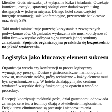
klientów. Gość nie szuka już wyłącznie łóżka i śniadania. Oczekuje
komfortu, estetyki, sprawnej obsługi oraz dodatkowych usług
dostępnych w jednym miejscu. Dlatego hotel coraz częściej
integruje restaurację, sale konferencyjne, przestrzenie bankietowe
oraz strefę SPA.
Taki model minimalizuje potrzebę korzystania z zewnętrznych
podwykonawców. Organizator wydarzenia nie musi koordynować
kilku firm – wszystko odbywa się w ramach jednej struktury
zarządzania.
Spójność organizacyjna przekłada się bezpośrednio
na jakość wydarzenia.
Logistyka jako kluczowy element sukcesu
Organizacja wesela czy konferencji to proces logistyczny
wymagający precyzji. Dostawy gastronomiczne, harmonogram
serwisu, ustawienie stołów, próby techniczne – każdy element musi
być zsynchronizowany. W hotelu działającym jako centrum
wydarzeń wszystkie działy funkcjonują w oparciu o wspólne
procedury.
Recepcja koordynuje meldunki gości, dział gastronomii odpowiada
za tempo serwisu, a technicy dbają o oświetlenie i nagłośnienie.
Dzięki temu eliminowane są przestoje i nieporozumienia.