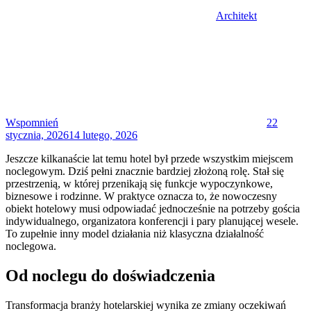
Architekt
Posted
on
Wspomnień
22
stycznia, 2026
14 lutego, 2026
Jeszcze kilkanaście lat temu hotel był przede wszystkim miejscem
noclegowym. Dziś pełni znacznie bardziej złożoną rolę. Stał się
przestrzenią, w której przenikają się funkcje wypoczynkowe,
biznesowe i rodzinne. W praktyce oznacza to, że nowoczesny
obiekt hotelowy musi odpowiadać jednocześnie na potrzeby gościa
indywidualnego, organizatora konferencji i pary planującej wesele.
To zupełnie inny model działania niż klasyczna działalność
noclegowa.
Od noclegu do doświadczenia
Transformacja branży hotelarskiej wynika ze zmiany oczekiwań