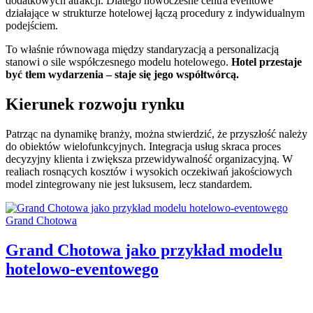
dodatkowych atrakcji. Dlatego nowoczesne centra eventowe
działające w strukturze hotelowej łączą procedury z indywidualnym
podejściem.
To właśnie równowaga między standaryzacją a personalizacją
stanowi o sile współczesnego modelu hotelowego.
Hotel przestaje
być tłem wydarzenia – staje się jego współtwórcą.
Kierunek rozwoju rynku
Patrząc na dynamikę branży, można stwierdzić, że przyszłość należy
do obiektów wielofunkcyjnych. Integracja usług skraca proces
decyzyjny klienta i zwiększa przewidywalność organizacyjną. W
realiach rosnących kosztów i wysokich oczekiwań jakościowych
model zintegrowany nie jest luksusem, lecz standardem.
Categories:
Grand Chotowa
Grand Chotowa jako przykład modelu
hotelowo-eventowego
Author