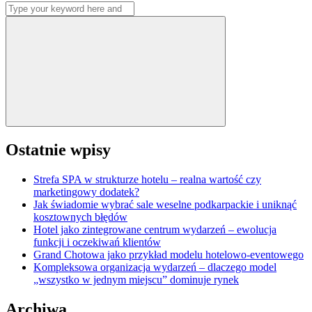
Search
wpisów
for:
Search
Ostatnie wpisy
Strefa SPA w strukturze hotelu – realna wartość czy
marketingowy dodatek?
Jak świadomie wybrać sale weselne podkarpackie i uniknąć
kosztownych błędów
Hotel jako zintegrowane centrum wydarzeń – ewolucja
funkcji i oczekiwań klientów
Grand Chotowa jako przykład modelu hotelowo-eventowego
Kompleksowa organizacja wydarzeń – dlaczego model
„wszystko w jednym miejscu” dominuje rynek
Archiwa