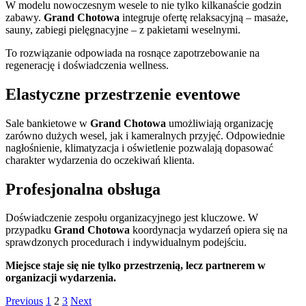
W modelu nowoczesnym wesele to nie tylko kilkanaście godzin
zabawy.
Grand Chotowa
integruje ofertę relaksacyjną – masaże,
sauny, zabiegi pielęgnacyjne – z pakietami weselnymi.
To rozwiązanie odpowiada na rosnące zapotrzebowanie na
regenerację i doświadczenia wellness.
Elastyczne przestrzenie eventowe
Sale bankietowe w
Grand Chotowa
umożliwiają organizację
zarówno dużych wesel, jak i kameralnych przyjęć. Odpowiednie
nagłośnienie, klimatyzacja i oświetlenie pozwalają dopasować
charakter wydarzenia do oczekiwań klienta.
Profesjonalna obsługa
Doświadczenie zespołu organizacyjnego jest kluczowe. W
przypadku
Grand Chotowa
koordynacja wydarzeń opiera się na
sprawdzonych procedurach i indywidualnym podejściu.
Miejsce staje się nie tylko przestrzenią, lecz partnerem w
organizacji wydarzenia.
Stronicowanie
Page
Page
Page
Previous
1
2
3
Next