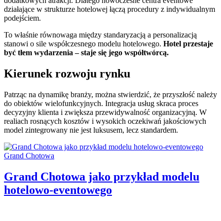
dodatkowych atrakcji. Dlatego nowoczesne centra eventowe
działające w strukturze hotelowej łączą procedury z indywidualnym
podejściem.
To właśnie równowaga między standaryzacją a personalizacją
stanowi o sile współczesnego modelu hotelowego.
Hotel przestaje
być tłem wydarzenia – staje się jego współtwórcą.
Kierunek rozwoju rynku
Patrząc na dynamikę branży, można stwierdzić, że przyszłość należy
do obiektów wielofunkcyjnych. Integracja usług skraca proces
decyzyjny klienta i zwiększa przewidywalność organizacyjną. W
realiach rosnących kosztów i wysokich oczekiwań jakościowych
model zintegrowany nie jest luksusem, lecz standardem.
Categories:
Grand Chotowa
Grand Chotowa jako przykład modelu
hotelowo-eventowego
Author