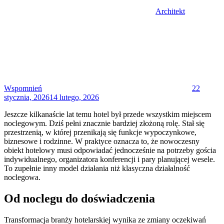
Architekt
Posted
on
Wspomnień
22
stycznia, 2026
14 lutego, 2026
Jeszcze kilkanaście lat temu hotel był przede wszystkim miejscem
noclegowym. Dziś pełni znacznie bardziej złożoną rolę. Stał się
przestrzenią, w której przenikają się funkcje wypoczynkowe,
biznesowe i rodzinne. W praktyce oznacza to, że nowoczesny
obiekt hotelowy musi odpowiadać jednocześnie na potrzeby gościa
indywidualnego, organizatora konferencji i pary planującej wesele.
To zupełnie inny model działania niż klasyczna działalność
noclegowa.
Od noclegu do doświadczenia
Transformacja branży hotelarskiej wynika ze zmiany oczekiwań