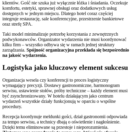
klientów. Gość nie szuka już wyłącznie łóżka i śniadania. Oczekuje
komfortu, estetyki, sprawnej obsługi oraz dodatkowych usług
dostępnych w jednym miejscu. Dlatego hotel coraz częściej
integruje restaurację, sale konferencyjne, przestrzenie bankietowe
oraz strefę SPA.
Taki model minimalizuje potrzebę korzystania z zewnętrznych
podwykonawców. Organizator wydarzenia nie musi koordynować
kilku firm – wszystko odbywa się w ramach jednej struktury
zarządzania.
Spójność organizacyjna przekłada się bezpośrednio
na jakość wydarzenia.
Logistyka jako kluczowy element sukcesu
Organizacja wesela czy konferencji to proces logistyczny
wymagający precyzji. Dostawy gastronomiczne, harmonogram
serwisu, ustawienie stołów, próby techniczne – każdy element musi
być zsynchronizowany. W hotelu działającym jako centrum
wydarzeń wszystkie działy funkcjonują w oparciu o wspólne
procedury.
Recepcja koordynuje meldunki gości, dział gastronomii odpowiada
za tempo serwisu, a technicy dbają o oświetlenie i nagłośnienie.
Dzięki temu eliminowane są przestoje i nieporozumienia.