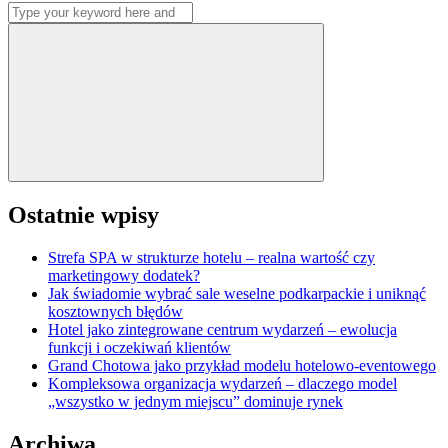
Search
wpisów
for:
Search
Ostatnie wpisy
Strefa SPA w strukturze hotelu – realna wartość czy
marketingowy dodatek?
Jak świadomie wybrać sale weselne podkarpackie i uniknąć
kosztownych błędów
Hotel jako zintegrowane centrum wydarzeń – ewolucja
funkcji i oczekiwań klientów
Grand Chotowa jako przykład modelu hotelowo-eventowego
Kompleksowa organizacja wydarzeń – dlaczego model
„wszystko w jednym miejscu” dominuje rynek
Archiwa