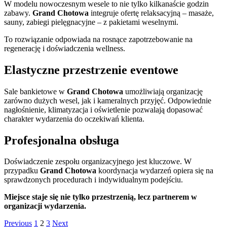
W modelu nowoczesnym wesele to nie tylko kilkanaście godzin
zabawy.
Grand Chotowa
integruje ofertę relaksacyjną – masaże,
sauny, zabiegi pielęgnacyjne – z pakietami weselnymi.
To rozwiązanie odpowiada na rosnące zapotrzebowanie na
regenerację i doświadczenia wellness.
Elastyczne przestrzenie eventowe
Sale bankietowe w
Grand Chotowa
umożliwiają organizację
zarówno dużych wesel, jak i kameralnych przyjęć. Odpowiednie
nagłośnienie, klimatyzacja i oświetlenie pozwalają dopasować
charakter wydarzenia do oczekiwań klienta.
Profesjonalna obsługa
Doświadczenie zespołu organizacyjnego jest kluczowe. W
przypadku
Grand Chotowa
koordynacja wydarzeń opiera się na
sprawdzonych procedurach i indywidualnym podejściu.
Miejsce staje się nie tylko przestrzenią, lecz partnerem w
organizacji wydarzenia.
Stronicowanie
Page
Page
Page
Previous
1
2
3
Next