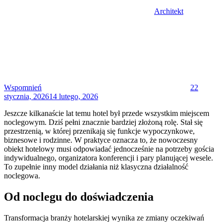
Architekt
Posted
on
Wspomnień
22
stycznia, 2026
14 lutego, 2026
Jeszcze kilkanaście lat temu hotel był przede wszystkim miejscem
noclegowym. Dziś pełni znacznie bardziej złożoną rolę. Stał się
przestrzenią, w której przenikają się funkcje wypoczynkowe,
biznesowe i rodzinne. W praktyce oznacza to, że nowoczesny
obiekt hotelowy musi odpowiadać jednocześnie na potrzeby gościa
indywidualnego, organizatora konferencji i pary planującej wesele.
To zupełnie inny model działania niż klasyczna działalność
noclegowa.
Od noclegu do doświadczenia
Transformacja branży hotelarskiej wynika ze zmiany oczekiwań