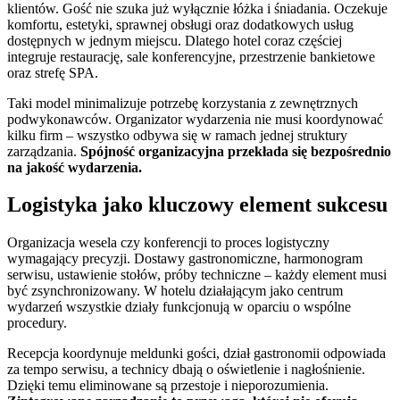
klientów. Gość nie szuka już wyłącznie łóżka i śniadania. Oczekuje
komfortu, estetyki, sprawnej obsługi oraz dodatkowych usług
dostępnych w jednym miejscu. Dlatego hotel coraz częściej
integruje restaurację, sale konferencyjne, przestrzenie bankietowe
oraz strefę SPA.
Taki model minimalizuje potrzebę korzystania z zewnętrznych
podwykonawców. Organizator wydarzenia nie musi koordynować
kilku firm – wszystko odbywa się w ramach jednej struktury
zarządzania.
Spójność organizacyjna przekłada się bezpośrednio
na jakość wydarzenia.
Logistyka jako kluczowy element sukcesu
Organizacja wesela czy konferencji to proces logistyczny
wymagający precyzji. Dostawy gastronomiczne, harmonogram
serwisu, ustawienie stołów, próby techniczne – każdy element musi
być zsynchronizowany. W hotelu działającym jako centrum
wydarzeń wszystkie działy funkcjonują w oparciu o wspólne
procedury.
Recepcja koordynuje meldunki gości, dział gastronomii odpowiada
za tempo serwisu, a technicy dbają o oświetlenie i nagłośnienie.
Dzięki temu eliminowane są przestoje i nieporozumienia.