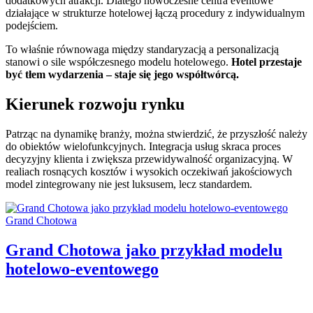
dodatkowych atrakcji. Dlatego nowoczesne centra eventowe
działające w strukturze hotelowej łączą procedury z indywidualnym
podejściem.
To właśnie równowaga między standaryzacją a personalizacją
stanowi o sile współczesnego modelu hotelowego.
Hotel przestaje
być tłem wydarzenia – staje się jego współtwórcą.
Kierunek rozwoju rynku
Patrząc na dynamikę branży, można stwierdzić, że przyszłość należy
do obiektów wielofunkcyjnych. Integracja usług skraca proces
decyzyjny klienta i zwiększa przewidywalność organizacyjną. W
realiach rosnących kosztów i wysokich oczekiwań jakościowych
model zintegrowany nie jest luksusem, lecz standardem.
Categories:
Grand Chotowa
Grand Chotowa jako przykład modelu
hotelowo-eventowego
Author