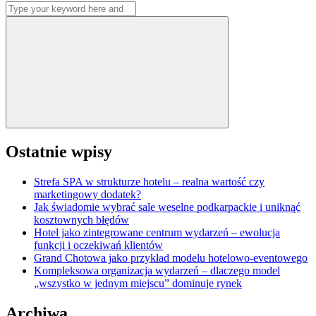
Search
wpisów
for:
Search
Ostatnie wpisy
Strefa SPA w strukturze hotelu – realna wartość czy
marketingowy dodatek?
Jak świadomie wybrać sale weselne podkarpackie i uniknąć
kosztownych błędów
Hotel jako zintegrowane centrum wydarzeń – ewolucja
funkcji i oczekiwań klientów
Grand Chotowa jako przykład modelu hotelowo-eventowego
Kompleksowa organizacja wydarzeń – dlaczego model
„wszystko w jednym miejscu” dominuje rynek
Archiwa