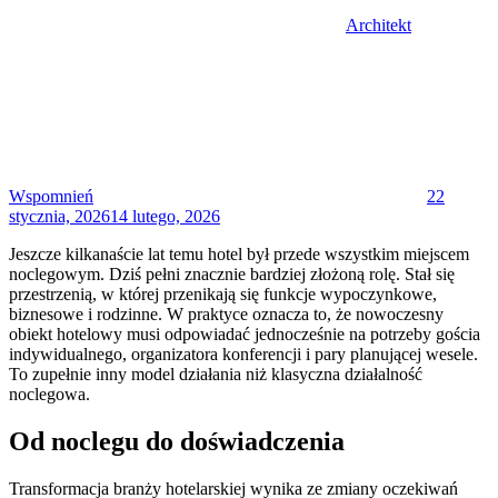
Architekt
Posted
on
Wspomnień
22
stycznia, 2026
14 lutego, 2026
Jeszcze kilkanaście lat temu hotel był przede wszystkim miejscem
noclegowym. Dziś pełni znacznie bardziej złożoną rolę. Stał się
przestrzenią, w której przenikają się funkcje wypoczynkowe,
biznesowe i rodzinne. W praktyce oznacza to, że nowoczesny
obiekt hotelowy musi odpowiadać jednocześnie na potrzeby gościa
indywidualnego, organizatora konferencji i pary planującej wesele.
To zupełnie inny model działania niż klasyczna działalność
noclegowa.
Od noclegu do doświadczenia
Transformacja branży hotelarskiej wynika ze zmiany oczekiwań