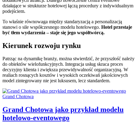
dodatkowych atrakcji. Dlatego nowoczesne centra eventowe
działające w strukturze hotelowej łączą procedury z indywidualnym
podejściem.
To właśnie równowaga między standaryzacją a personalizacją
stanowi o sile współczesnego modelu hotelowego.
Hotel przestaje
być tłem wydarzenia – staje się jego współtwórcą.
Kierunek rozwoju rynku
Patrząc na dynamikę branży, można stwierdzić, że przyszłość należy
do obiektów wielofunkcyjnych. Integracja usług skraca proces
decyzyjny klienta i zwiększa przewidywalność organizacyjną. W
realiach rosnących kosztów i wysokich oczekiwań jakościowych
model zintegrowany nie jest luksusem, lecz standardem.
Categories:
Grand Chotowa
Grand Chotowa jako przykład modelu
hotelowo-eventowego
Author