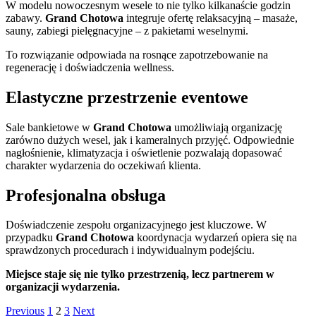
W modelu nowoczesnym wesele to nie tylko kilkanaście godzin
zabawy.
Grand Chotowa
integruje ofertę relaksacyjną – masaże,
sauny, zabiegi pielęgnacyjne – z pakietami weselnymi.
To rozwiązanie odpowiada na rosnące zapotrzebowanie na
regenerację i doświadczenia wellness.
Elastyczne przestrzenie eventowe
Sale bankietowe w
Grand Chotowa
umożliwiają organizację
zarówno dużych wesel, jak i kameralnych przyjęć. Odpowiednie
nagłośnienie, klimatyzacja i oświetlenie pozwalają dopasować
charakter wydarzenia do oczekiwań klienta.
Profesjonalna obsługa
Doświadczenie zespołu organizacyjnego jest kluczowe. W
przypadku
Grand Chotowa
koordynacja wydarzeń opiera się na
sprawdzonych procedurach i indywidualnym podejściu.
Miejsce staje się nie tylko przestrzenią, lecz partnerem w
organizacji wydarzenia.
Stronicowanie
Page
Page
Page
Previous
1
2
3
Next