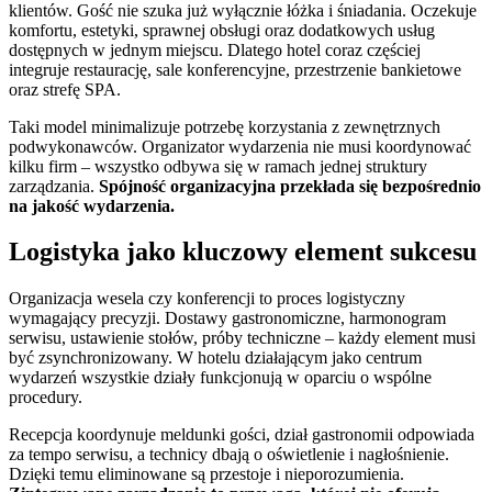
klientów. Gość nie szuka już wyłącznie łóżka i śniadania. Oczekuje
komfortu, estetyki, sprawnej obsługi oraz dodatkowych usług
dostępnych w jednym miejscu. Dlatego hotel coraz częściej
integruje restaurację, sale konferencyjne, przestrzenie bankietowe
oraz strefę SPA.
Taki model minimalizuje potrzebę korzystania z zewnętrznych
podwykonawców. Organizator wydarzenia nie musi koordynować
kilku firm – wszystko odbywa się w ramach jednej struktury
zarządzania.
Spójność organizacyjna przekłada się bezpośrednio
na jakość wydarzenia.
Logistyka jako kluczowy element sukcesu
Organizacja wesela czy konferencji to proces logistyczny
wymagający precyzji. Dostawy gastronomiczne, harmonogram
serwisu, ustawienie stołów, próby techniczne – każdy element musi
być zsynchronizowany. W hotelu działającym jako centrum
wydarzeń wszystkie działy funkcjonują w oparciu o wspólne
procedury.
Recepcja koordynuje meldunki gości, dział gastronomii odpowiada
za tempo serwisu, a technicy dbają o oświetlenie i nagłośnienie.
Dzięki temu eliminowane są przestoje i nieporozumienia.