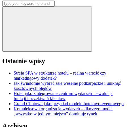
Search
wpisów
for:
Search
Ostatnie wpisy
Strefa SPA w strukturze hotelu – realna wartość czy
marketingowy dodatek?
Jak świadomie wybrać sale weselne podkarpackie i uniknąć
kosztownych błędów
Hotel jako zintegrowane centrum wydarzeń – ewolucja
funkcji i oczekiwań klientów
Grand Chotowa jako przykład modelu hotelowo-eventowego
Kompleksowa organizacja wydarzeń – dlaczego model
„wszystko w jednym miejscu” dominuje rynek
Archiwa