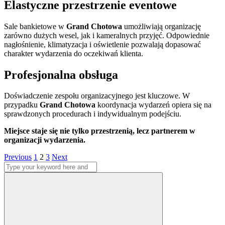
Elastyczne przestrzenie eventowe
Sale bankietowe w
Grand Chotowa
umożliwiają organizację
zarówno dużych wesel, jak i kameralnych przyjęć. Odpowiednie
nagłośnienie, klimatyzacja i oświetlenie pozwalają dopasować
charakter wydarzenia do oczekiwań klienta.
Profesjonalna obsługa
Doświadczenie zespołu organizacyjnego jest kluczowe. W
przypadku
Grand Chotowa
koordynacja wydarzeń opiera się na
sprawdzonych procedurach i indywidualnym podejściu.
Miejsce staje się nie tylko przestrzenią, lecz partnerem w
organizacji wydarzenia.
Stronicowanie
Page
Page
Page
Previous
1
2
3
Next
Search
wpisów
for:
Search