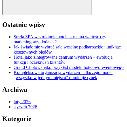
Ostatnie wpisy
Strefa SPA w strukturze hotelu – realna wartość czy
marketingowy dodatek?
Jak świadomie wybrać sale weselne podkarpackie i uniknąć
kosztownych błędów
Hotel jako zintegrowane centrum wydarzeń – ewolucja
funkcji i oczekiwań klientów
Grand Chotowa jako przykład modelu hotelowo-eventowego
Kompleksowa organizacja wydarzeń – dlaczego model
„wszystko w jednym miejscu” dominuje rynek
Archiwa
luty 2026
styczeń 2026
Kategorie