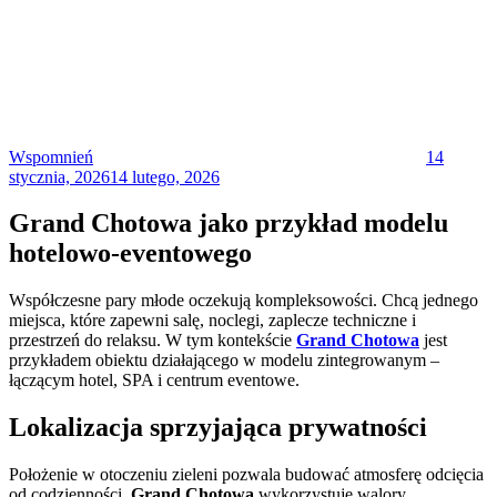
Posted
on
Wspomnień
14
stycznia, 2026
14 lutego, 2026
Grand Chotowa jako przykład modelu
hotelowo-eventowego
Współczesne pary młode oczekują kompleksowości. Chcą jednego
miejsca, które zapewni salę, noclegi, zaplecze techniczne i
przestrzeń do relaksu. W tym kontekście
Grand Chotowa
jest
przykładem obiektu działającego w modelu zintegrowanym –
łączącym hotel, SPA i centrum eventowe.
Lokalizacja sprzyjająca prywatności
Położenie w otoczeniu zieleni pozwala budować atmosferę odcięcia
od codzienności.
Grand Chotowa
wykorzystuje walory