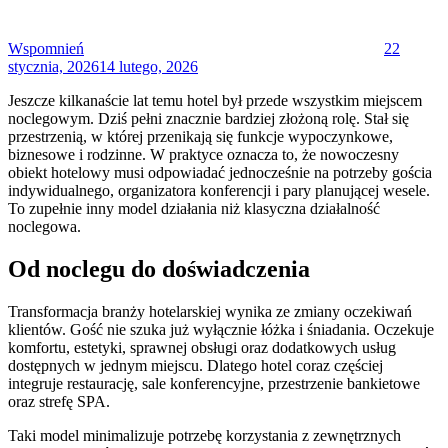
Wspomnień
22
stycznia, 2026
14 lutego, 2026
Jeszcze kilkanaście lat temu hotel był przede wszystkim miejscem
noclegowym. Dziś pełni znacznie bardziej złożoną rolę. Stał się
przestrzenią, w której przenikają się funkcje wypoczynkowe,
biznesowe i rodzinne. W praktyce oznacza to, że nowoczesny
obiekt hotelowy musi odpowiadać jednocześnie na potrzeby gościa
indywidualnego, organizatora konferencji i pary planującej wesele.
To zupełnie inny model działania niż klasyczna działalność
noclegowa.
Od noclegu do doświadczenia
Transformacja branży hotelarskiej wynika ze zmiany oczekiwań
klientów. Gość nie szuka już wyłącznie łóżka i śniadania. Oczekuje
komfortu, estetyki, sprawnej obsługi oraz dodatkowych usług
dostępnych w jednym miejscu. Dlatego hotel coraz częściej
integruje restaurację, sale konferencyjne, przestrzenie bankietowe
oraz strefę SPA.
Taki model minimalizuje potrzebę korzystania z zewnętrznych