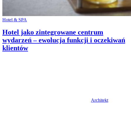
Categories:
Hotel & SPA
Hotel jako zintegrowane centrum
wydarzeń – ewolucja funkcji i oczekiwań
klientów
Author
Architekt
Posted
on