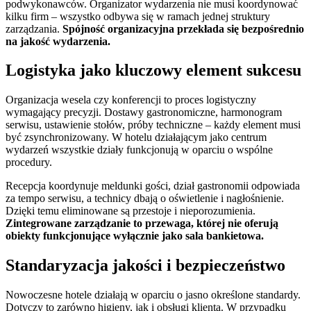
podwykonawców. Organizator wydarzenia nie musi koordynować
kilku firm – wszystko odbywa się w ramach jednej struktury
zarządzania.
Spójność organizacyjna przekłada się bezpośrednio
na jakość wydarzenia.
Logistyka jako kluczowy element sukcesu
Organizacja wesela czy konferencji to proces logistyczny
wymagający precyzji. Dostawy gastronomiczne, harmonogram
serwisu, ustawienie stołów, próby techniczne – każdy element musi
być zsynchronizowany. W hotelu działającym jako centrum
wydarzeń wszystkie działy funkcjonują w oparciu o wspólne
procedury.
Recepcja koordynuje meldunki gości, dział gastronomii odpowiada
za tempo serwisu, a technicy dbają o oświetlenie i nagłośnienie.
Dzięki temu eliminowane są przestoje i nieporozumienia.
Zintegrowane zarządzanie to przewaga, której nie oferują
obiekty funkcjonujące wyłącznie jako sala bankietowa.
Standaryzacja jakości i bezpieczeństwo
Nowoczesne hotele działają w oparciu o jasno określone standardy.
Dotyczy to zarówno higieny, jak i obsługi klienta. W przypadku