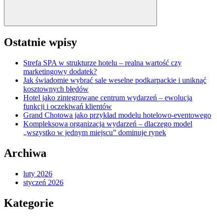
Ostatnie wpisy
Strefa SPA w strukturze hotelu – realna wartość czy
marketingowy dodatek?
Jak świadomie wybrać sale weselne podkarpackie i uniknąć
kosztownych błędów
Hotel jako zintegrowane centrum wydarzeń – ewolucja
funkcji i oczekiwań klientów
Grand Chotowa jako przykład modelu hotelowo-eventowego
Kompleksowa organizacja wydarzeń – dlaczego model
„wszystko w jednym miejscu” dominuje rynek
Archiwa
luty 2026
styczeń 2026
Kategorie