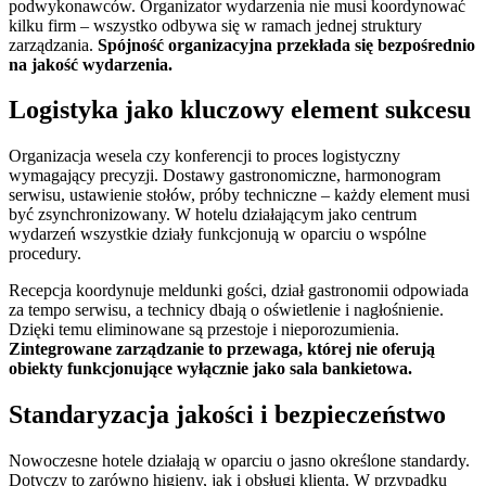
podwykonawców. Organizator wydarzenia nie musi koordynować
kilku firm – wszystko odbywa się w ramach jednej struktury
zarządzania.
Spójność organizacyjna przekłada się bezpośrednio
na jakość wydarzenia.
Logistyka jako kluczowy element sukcesu
Organizacja wesela czy konferencji to proces logistyczny
wymagający precyzji. Dostawy gastronomiczne, harmonogram
serwisu, ustawienie stołów, próby techniczne – każdy element musi
być zsynchronizowany. W hotelu działającym jako centrum
wydarzeń wszystkie działy funkcjonują w oparciu o wspólne
procedury.
Recepcja koordynuje meldunki gości, dział gastronomii odpowiada
za tempo serwisu, a technicy dbają o oświetlenie i nagłośnienie.
Dzięki temu eliminowane są przestoje i nieporozumienia.
Zintegrowane zarządzanie to przewaga, której nie oferują
obiekty funkcjonujące wyłącznie jako sala bankietowa.
Standaryzacja jakości i bezpieczeństwo
Nowoczesne hotele działają w oparciu o jasno określone standardy.
Dotyczy to zarówno higieny, jak i obsługi klienta. W przypadku