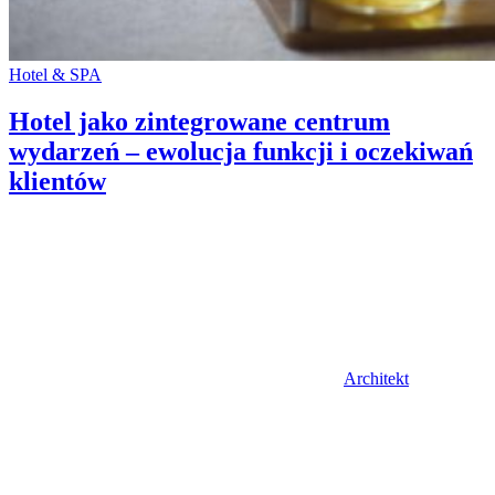
Categories:
Hotel & SPA
Hotel jako zintegrowane centrum
wydarzeń – ewolucja funkcji i oczekiwań
klientów
Author
Architekt
Posted
on