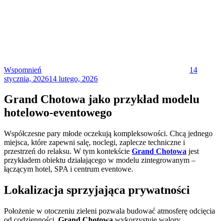
Posted
on
Wspomnień
14
stycznia, 2026
14 lutego, 2026
Grand Chotowa jako przykład modelu
hotelowo-eventowego
Współczesne pary młode oczekują kompleksowości. Chcą jednego
miejsca, które zapewni salę, noclegi, zaplecze techniczne i
przestrzeń do relaksu. W tym kontekście
Grand Chotowa
jest
przykładem obiektu działającego w modelu zintegrowanym –
łączącym hotel, SPA i centrum eventowe.
Lokalizacja sprzyjająca prywatności
Położenie w otoczeniu zieleni pozwala budować atmosferę odcięcia
od codzienności.
Grand Chotowa
wykorzystuje walory