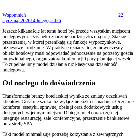
Wspomnień
22
stycznia, 2026
14 lutego, 2026
Jeszcze kilkanaście lat temu hotel był przede wszystkim miejscem
noclegowym. Dziś pełni znacznie bardziej złożoną rolę. Stał się
przestrzenią, w której przenikają się funkcje wypoczynkowe,
biznesowe i rodzinne. W praktyce oznacza to, że nowoczesny
obiekt hotelowy musi odpowiadać jednocześnie na potrzeby gościa
indywidualnego, organizatora konferencji i pary planującej wesele.
To zupełnie inny model działania niż klasyczna działalność
noclegowa.
Od noclegu do doświadczenia
Transformacja branży hotelarskiej wynika ze zmiany oczekiwań
klientów. Gość nie szuka już wyłącznie łóżka i śniadania. Oczekuje
komfortu, estetyki, sprawnej obsługi oraz dodatkowych usług
dostępnych w jednym miejscu. Dlatego hotel coraz częściej
integruje restaurację, sale konferencyjne, przestrzenie bankietowe
oraz strefę SPA.
Taki model minimalizuje potrzebę korzystania z zewnętrznych