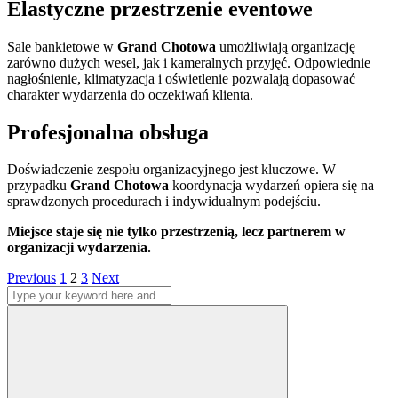
Elastyczne przestrzenie eventowe
Sale bankietowe w
Grand Chotowa
umożliwiają organizację
zarówno dużych wesel, jak i kameralnych przyjęć. Odpowiednie
nagłośnienie, klimatyzacja i oświetlenie pozwalają dopasować
charakter wydarzenia do oczekiwań klienta.
Profesjonalna obsługa
Doświadczenie zespołu organizacyjnego jest kluczowe. W
przypadku
Grand Chotowa
koordynacja wydarzeń opiera się na
sprawdzonych procedurach i indywidualnym podejściu.
Miejsce staje się nie tylko przestrzenią, lecz partnerem w
organizacji wydarzenia.
Stronicowanie
Page
Page
Page
Previous
1
2
3
Next
Search
wpisów
for:
Search