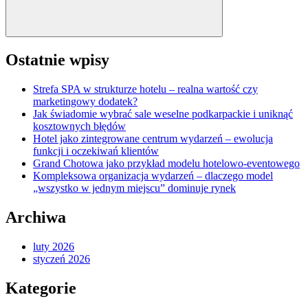
Ostatnie wpisy
Strefa SPA w strukturze hotelu – realna wartość czy
marketingowy dodatek?
Jak świadomie wybrać sale weselne podkarpackie i uniknąć
kosztownych błędów
Hotel jako zintegrowane centrum wydarzeń – ewolucja
funkcji i oczekiwań klientów
Grand Chotowa jako przykład modelu hotelowo-eventowego
Kompleksowa organizacja wydarzeń – dlaczego model
„wszystko w jednym miejscu” dominuje rynek
Archiwa
luty 2026
styczeń 2026
Kategorie