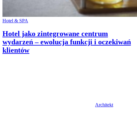
Categories:
Hotel & SPA
Hotel jako zintegrowane centrum
wydarzeń – ewolucja funkcji i oczekiwań
klientów
Author
Architekt
Posted
on