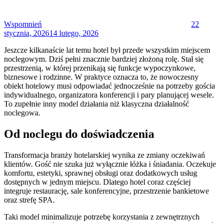
Wspomnień
22
stycznia, 2026
14 lutego, 2026
Jeszcze kilkanaście lat temu hotel był przede wszystkim miejscem
noclegowym. Dziś pełni znacznie bardziej złożoną rolę. Stał się
przestrzenią, w której przenikają się funkcje wypoczynkowe,
biznesowe i rodzinne. W praktyce oznacza to, że nowoczesny
obiekt hotelowy musi odpowiadać jednocześnie na potrzeby gościa
indywidualnego, organizatora konferencji i pary planującej wesele.
To zupełnie inny model działania niż klasyczna działalność
noclegowa.
Od noclegu do doświadczenia
Transformacja branży hotelarskiej wynika ze zmiany oczekiwań
klientów. Gość nie szuka już wyłącznie łóżka i śniadania. Oczekuje
komfortu, estetyki, sprawnej obsługi oraz dodatkowych usług
dostępnych w jednym miejscu. Dlatego hotel coraz częściej
integruje restaurację, sale konferencyjne, przestrzenie bankietowe
oraz strefę SPA.
Taki model minimalizuje potrzebę korzystania z zewnętrznych