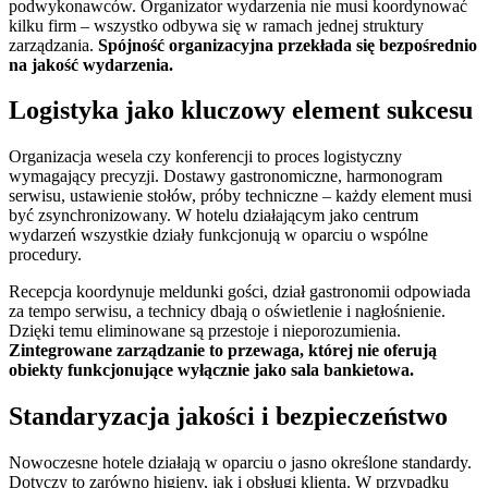
podwykonawców. Organizator wydarzenia nie musi koordynować
kilku firm – wszystko odbywa się w ramach jednej struktury
zarządzania.
Spójność organizacyjna przekłada się bezpośrednio
na jakość wydarzenia.
Logistyka jako kluczowy element sukcesu
Organizacja wesela czy konferencji to proces logistyczny
wymagający precyzji. Dostawy gastronomiczne, harmonogram
serwisu, ustawienie stołów, próby techniczne – każdy element musi
być zsynchronizowany. W hotelu działającym jako centrum
wydarzeń wszystkie działy funkcjonują w oparciu o wspólne
procedury.
Recepcja koordynuje meldunki gości, dział gastronomii odpowiada
za tempo serwisu, a technicy dbają o oświetlenie i nagłośnienie.
Dzięki temu eliminowane są przestoje i nieporozumienia.
Zintegrowane zarządzanie to przewaga, której nie oferują
obiekty funkcjonujące wyłącznie jako sala bankietowa.
Standaryzacja jakości i bezpieczeństwo
Nowoczesne hotele działają w oparciu o jasno określone standardy.
Dotyczy to zarówno higieny, jak i obsługi klienta. W przypadku