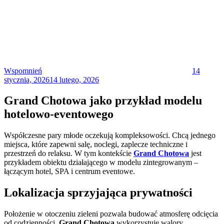
Posted
on
Wspomnień
14
stycznia, 2026
14 lutego, 2026
Grand Chotowa jako przykład modelu
hotelowo-eventowego
Współczesne pary młode oczekują kompleksowości. Chcą jednego
miejsca, które zapewni salę, noclegi, zaplecze techniczne i
przestrzeń do relaksu. W tym kontekście
Grand Chotowa
jest
przykładem obiektu działającego w modelu zintegrowanym –
łączącym hotel, SPA i centrum eventowe.
Lokalizacja sprzyjająca prywatności
Położenie w otoczeniu zieleni pozwala budować atmosferę odcięcia
od codzienności.
Grand Chotowa
wykorzystuje walory