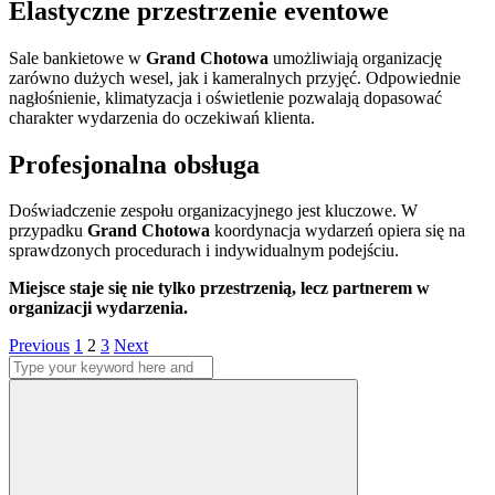
Elastyczne przestrzenie eventowe
Sale bankietowe w
Grand Chotowa
umożliwiają organizację
zarówno dużych wesel, jak i kameralnych przyjęć. Odpowiednie
nagłośnienie, klimatyzacja i oświetlenie pozwalają dopasować
charakter wydarzenia do oczekiwań klienta.
Profesjonalna obsługa
Doświadczenie zespołu organizacyjnego jest kluczowe. W
przypadku
Grand Chotowa
koordynacja wydarzeń opiera się na
sprawdzonych procedurach i indywidualnym podejściu.
Miejsce staje się nie tylko przestrzenią, lecz partnerem w
organizacji wydarzenia.
Stronicowanie
Page
Page
Page
Previous
1
2
3
Next
Search
wpisów
for:
Search