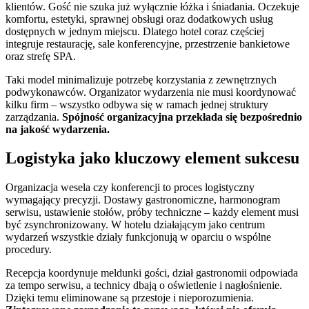
klientów. Gość nie szuka już wyłącznie łóżka i śniadania. Oczekuje
komfortu, estetyki, sprawnej obsługi oraz dodatkowych usług
dostępnych w jednym miejscu. Dlatego hotel coraz częściej
integruje restaurację, sale konferencyjne, przestrzenie bankietowe
oraz strefę SPA.
Taki model minimalizuje potrzebę korzystania z zewnętrznych
podwykonawców. Organizator wydarzenia nie musi koordynować
kilku firm – wszystko odbywa się w ramach jednej struktury
zarządzania.
Spójność organizacyjna przekłada się bezpośrednio
na jakość wydarzenia.
Logistyka jako kluczowy element sukcesu
Organizacja wesela czy konferencji to proces logistyczny
wymagający precyzji. Dostawy gastronomiczne, harmonogram
serwisu, ustawienie stołów, próby techniczne – każdy element musi
być zsynchronizowany. W hotelu działającym jako centrum
wydarzeń wszystkie działy funkcjonują w oparciu o wspólne
procedury.
Recepcja koordynuje meldunki gości, dział gastronomii odpowiada
za tempo serwisu, a technicy dbają o oświetlenie i nagłośnienie.
Dzięki temu eliminowane są przestoje i nieporozumienia.