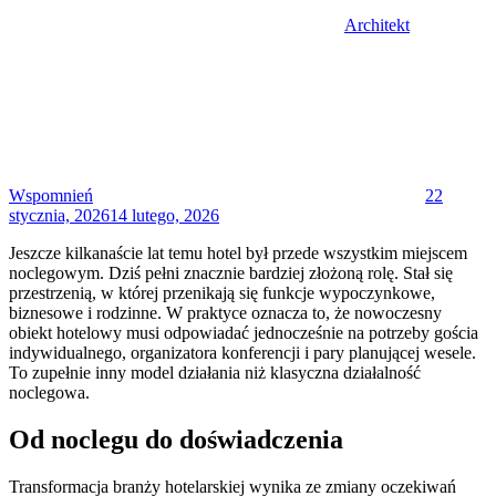
Architekt
Posted
on
Wspomnień
22
stycznia, 2026
14 lutego, 2026
Jeszcze kilkanaście lat temu hotel był przede wszystkim miejscem
noclegowym. Dziś pełni znacznie bardziej złożoną rolę. Stał się
przestrzenią, w której przenikają się funkcje wypoczynkowe,
biznesowe i rodzinne. W praktyce oznacza to, że nowoczesny
obiekt hotelowy musi odpowiadać jednocześnie na potrzeby gościa
indywidualnego, organizatora konferencji i pary planującej wesele.
To zupełnie inny model działania niż klasyczna działalność
noclegowa.
Od noclegu do doświadczenia
Transformacja branży hotelarskiej wynika ze zmiany oczekiwań