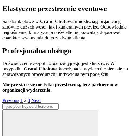
Elastyczne przestrzenie eventowe
Sale bankietowe w
Grand Chotowa
umożliwiają organizację
zarówno dużych wesel, jak i kameralnych przyjęć. Odpowiednie
nagłośnienie, klimatyzacja i oświetlenie pozwalają dopasować
charakter wydarzenia do oczekiwań klienta.
Profesjonalna obsługa
Doświadczenie zespołu organizacyjnego jest kluczowe. W
przypadku
Grand Chotowa
koordynacja wydarzeń opiera się na
sprawdzonych procedurach i indywidualnym podejściu.
Miejsce staje się nie tylko przestrzenią, lecz partnerem w
organizacji wydarzenia.
Stronicowanie
Page
Page
Page
Previous
1
2
3
Next
Search
wpisów
for:
Search