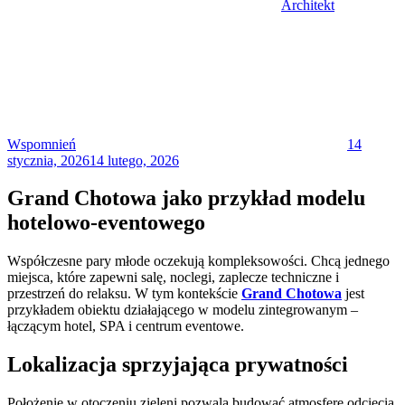
Architekt
Posted
on
Wspomnień
14
stycznia, 2026
14 lutego, 2026
Grand Chotowa jako przykład modelu
hotelowo-eventowego
Współczesne pary młode oczekują kompleksowości. Chcą jednego
miejsca, które zapewni salę, noclegi, zaplecze techniczne i
przestrzeń do relaksu. W tym kontekście
Grand Chotowa
jest
przykładem obiektu działającego w modelu zintegrowanym –
łączącym hotel, SPA i centrum eventowe.
Lokalizacja sprzyjająca prywatności
Położenie w otoczeniu zieleni pozwala budować atmosferę odcięcia