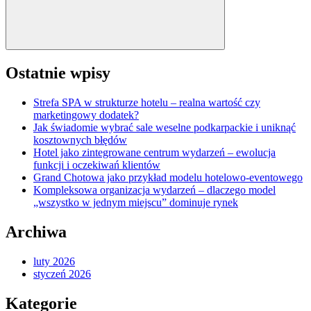
Ostatnie wpisy
Strefa SPA w strukturze hotelu – realna wartość czy
marketingowy dodatek?
Jak świadomie wybrać sale weselne podkarpackie i uniknąć
kosztownych błędów
Hotel jako zintegrowane centrum wydarzeń – ewolucja
funkcji i oczekiwań klientów
Grand Chotowa jako przykład modelu hotelowo-eventowego
Kompleksowa organizacja wydarzeń – dlaczego model
„wszystko w jednym miejscu” dominuje rynek
Archiwa
luty 2026
styczeń 2026
Kategorie