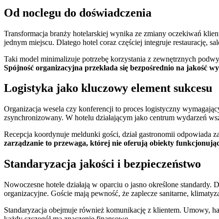
Od noclegu do doświadczenia
Transformacja branży hotelarskiej wynika ze zmiany oczekiwań klien
jednym miejscu. Dlatego hotel coraz częściej integruje restaurację, s
Taki model minimalizuje potrzebę korzystania z zewnętrznych podwy
Spójność organizacyjna przekłada się bezpośrednio na jakość wy
Logistyka jako kluczowy element sukcesu
Organizacja wesela czy konferencji to proces logistyczny wymagając
zsynchronizowany. W hotelu działającym jako centrum wydarzeń wszy
Recepcja koordynuje meldunki gości, dział gastronomii odpowiada za 
zarządzanie to przewaga, której nie oferują obiekty funkcjonują
Standaryzacja jakości i bezpieczeństwo
Nowoczesne hotele działają w oparciu o jasno określone standardy. 
organizacyjne. Goście mają pewność, że zaplecze sanitarne, klimaty
Standaryzacja obejmuje również komunikację z klientem. Umowy, h
każdy szczegół ma znaczenie finansowe.