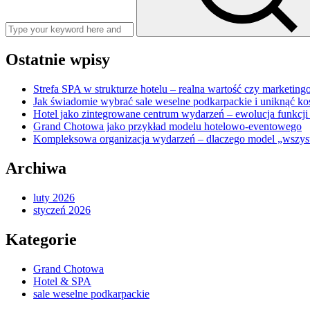
Ostatnie wpisy
Strefa SPA w strukturze hotelu – realna wartość czy marketin
Jak świadomie wybrać sale weselne podkarpackie i uniknąć k
Hotel jako zintegrowane centrum wydarzeń – ewolucja funkcji
Grand Chotowa jako przykład modelu hotelowo-eventowego
Kompleksowa organizacja wydarzeń – dlaczego model „wszys
Archiwa
luty 2026
styczeń 2026
Kategorie
Grand Chotowa
Hotel & SPA
sale weselne podkarpackie