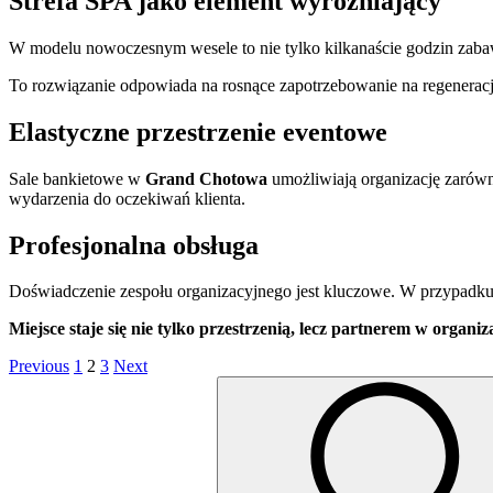
Strefa SPA jako element wyróżniający
W modelu nowoczesnym wesele to nie tylko kilkanaście godzin zab
To rozwiązanie odpowiada na rosnące zapotrzebowanie na regeneracj
Elastyczne przestrzenie eventowe
Sale bankietowe w
Grand Chotowa
umożliwiają organizację zarówn
wydarzenia do oczekiwań klienta.
Profesjonalna obsługa
Doświadczenie zespołu organizacyjnego jest kluczowe. W przypadk
Miejsce staje się nie tylko przestrzenią, lecz partnerem w organi
Stronicowanie
Page
Page
Page
Previous
1
2
3
Next
Search
wpisów
for: