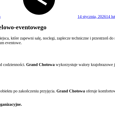
ń
14 stycznia, 2026
14 lu
elowo-eventowego
ca, które zapewni salę, noclegi, zaplecze techniczne i przestrzeń do
rum eventowe.
od codzienności.
Grand Chotowa
wykorzystuje walory krajobrazowe ja
obiektu po zakończeniu przyjęcia.
Grand Chotowa
oferuje komfortow
ganizacyjne.