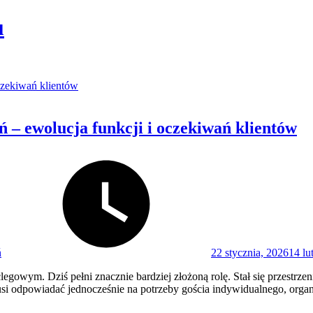
u
 – ewolucja funkcji i oczekiwań klientów
Posted
on
ń
22 stycznia, 2026
14 lu
legowym. Dziś pełni znacznie bardziej złożoną rolę. Stał się przestrz
i odpowiadać jednocześnie na potrzeby gościa indywidualnego, organiz