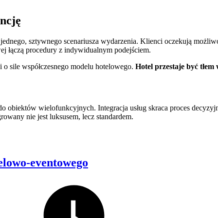
ncję
ednego, sztywnego scenariusza wydarzenia. Klienci oczekują możliwoś
wej łączą procedury z indywidualnym podejściem.
wi o sile współczesnego modelu hotelowego.
Hotel przestaje być tłem 
do obiektów wielofunkcyjnych. Integracja usług skraca proces decyzyj
owany nie jest luksusem, lecz standardem.
elowo-eventowego
Posted
on