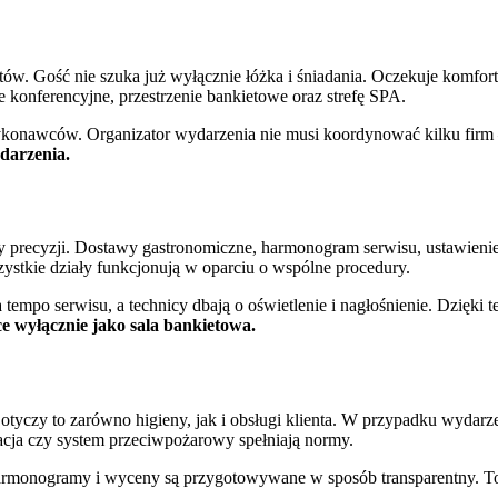
tów. Gość nie szuka już wyłącznie łóżka i śniadania. Oczekuje komfor
ale konferencyjne, przestrzenie bankietowe oraz strefę SPA.
konawców. Organizator wydarzenia nie musi koordynować kilku firm –
darzenia.
y precyzji. Dostawy gastronomiczne, harmonogram serwisu, ustawienie
stkie działy funkcjonują w oparciu o wspólne procedury.
tempo serwisu, a technicy dbają o oświetlenie i nagłośnienie. Dzięki 
ce wyłącznie jako sala bankietowa.
Dotyczy to zarówno higieny, jak i obsługi klienta. W przypadku wyda
zacja czy system przeciwpożarowy spełniają normy.
armonogramy i wyceny są przygotowywane w sposób transparentny. To