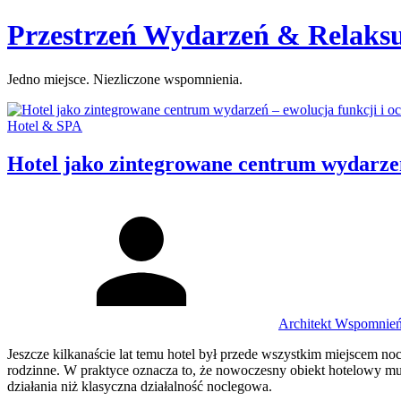
Skip
Przestrzeń Wydarzeń & Relaks
to
content
Jedno miejsce. Niezliczone wspomnienia.
Categories:
Hotel & SPA
Hotel jako zintegrowane centrum wydarzeń
Author
Architekt Wspomnie
Jeszcze kilkanaście lat temu hotel był przede wszystkim miejscem noc
rodzinne. W praktyce oznacza to, że nowoczesny obiekt hotelowy mus
działania niż klasyczna działalność noclegowa.