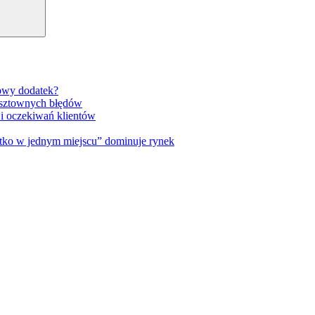
gowy dodatek?
osztownych błędów
 i oczekiwań klientów
tko w jednym miejscu” dominuje rynek