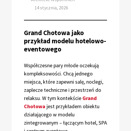
Posted
14 stycznia, 2026
on
Grand Chotowa jako
przykład modelu hotelowo-
eventowego
Współczesne pary młode oczekują
kompleksowości. Chcą jednego
miejsca, które zapewni salę, noclegi,
zaplecze techniczne i przestrzeń do
relaksu. W tym kontekście
Grand
Chotowa
jest przykładem obiektu
działającego w modelu
zintegrowanym – łączącym hotel, SPA
i centrum eventowe.