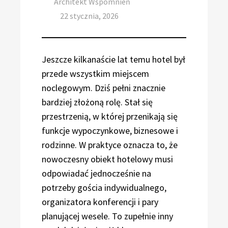
Author
Architekt Wspomnień
Posted
22 stycznia, 2026
on
Jeszcze kilkanaście lat temu hotel był
przede wszystkim miejscem
noclegowym. Dziś pełni znacznie
bardziej złożoną rolę. Stał się
przestrzenią, w której przenikają się
funkcje wypoczynkowe, biznesowe i
rodzinne. W praktyce oznacza to, że
nowoczesny obiekt hotelowy musi
odpowiadać jednocześnie na
potrzeby gościa indywidualnego,
organizatora konferencji i pary
planującej wesele. To zupełnie inny