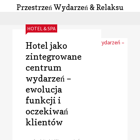
Przestrzeń Wydarzeń & Relaksu
CATEGORIES:
HOTEL & SPA
Hotel jako
zintegrowane
centrum
wydarzeń –
ewolucja
funkcji i
oczekiwań
klientów