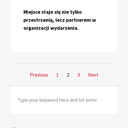
Miejsce staje się nie tylko
przestrzenią, lecz partnerem w
organizacji wydarzenia.
Stronicowanie
Page
Page
Page
Previous
1
2
3
Next
wpisów
Search
Sea
for: