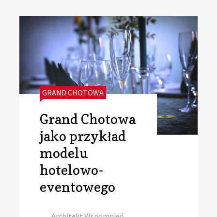
CATEGORIES:
GRAND CHOTOWA
Grand Chotowa
jako przykład
modelu
hotelowo-
eventowego
Author
Architekt Wspomnień