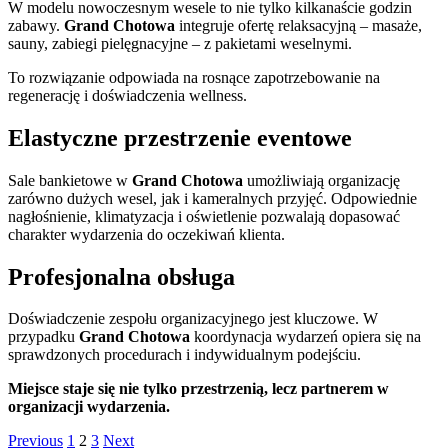
W modelu nowoczesnym wesele to nie tylko kilkanaście godzin
zabawy.
Grand Chotowa
integruje ofertę relaksacyjną – masaże,
sauny, zabiegi pielęgnacyjne – z pakietami weselnymi.
To rozwiązanie odpowiada na rosnące zapotrzebowanie na
regenerację i doświadczenia wellness.
Elastyczne przestrzenie eventowe
Sale bankietowe w
Grand Chotowa
umożliwiają organizację
zarówno dużych wesel, jak i kameralnych przyjęć. Odpowiednie
nagłośnienie, klimatyzacja i oświetlenie pozwalają dopasować
charakter wydarzenia do oczekiwań klienta.
Profesjonalna obsługa
Doświadczenie zespołu organizacyjnego jest kluczowe. W
przypadku
Grand Chotowa
koordynacja wydarzeń opiera się na
sprawdzonych procedurach i indywidualnym podejściu.
Miejsce staje się nie tylko przestrzenią, lecz partnerem w
organizacji wydarzenia.
Stronicowanie
Page
Page
Page
Previous
1
2
3
Next