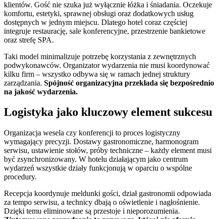
klientów. Gość nie szuka już wyłącznie łóżka i śniadania. Oczekuje
komfortu, estetyki, sprawnej obsługi oraz dodatkowych usług
dostępnych w jednym miejscu. Dlatego hotel coraz częściej
integruje restaurację, sale konferencyjne, przestrzenie bankietowe
oraz strefę SPA.
Taki model minimalizuje potrzebę korzystania z zewnętrznych
podwykonawców. Organizator wydarzenia nie musi koordynować
kilku firm – wszystko odbywa się w ramach jednej struktury
zarządzania.
Spójność organizacyjna przekłada się bezpośrednio
na jakość wydarzenia.
Logistyka jako kluczowy element sukcesu
Organizacja wesela czy konferencji to proces logistyczny
wymagający precyzji. Dostawy gastronomiczne, harmonogram
serwisu, ustawienie stołów, próby techniczne – każdy element musi
być zsynchronizowany. W hotelu działającym jako centrum
wydarzeń wszystkie działy funkcjonują w oparciu o wspólne
procedury.
Recepcja koordynuje meldunki gości, dział gastronomii odpowiada
za tempo serwisu, a technicy dbają o oświetlenie i nagłośnienie.
Dzięki temu eliminowane są przestoje i nieporozumienia.