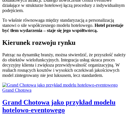
dodatkowych atrakcji. Dlatego nowoczesne centra eventowe
działające w strukturze hotelowej łączą procedury z indywidualnym
podejściem.
To właśnie równowaga między standaryzacją a personalizacją
stanowi o sile współczesnego modelu hotelowego.
Hotel przestaje
być tłem wydarzenia – staje się jego współtwórcą.
Kierunek rozwoju rynku
Patrząc na dynamikę branży, można stwierdzić, że przyszłość należy
do obiektów wielofunkcyjnych. Integracja usług skraca proces
decyzyjny klienta i zwiększa przewidywalność organizacyjną. W
realiach rosnących kosztów i wysokich oczekiwań jakościowych
model zintegrowany nie jest luksusem, lecz standardem.
Categories:
Grand Chotowa
Grand Chotowa jako przykład modelu
hotelowo-eventowego
Author