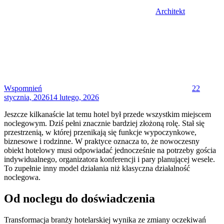
Architekt
Posted
on
Wspomnień
22
stycznia, 2026
14 lutego, 2026
Jeszcze kilkanaście lat temu hotel był przede wszystkim miejscem
noclegowym. Dziś pełni znacznie bardziej złożoną rolę. Stał się
przestrzenią, w której przenikają się funkcje wypoczynkowe,
biznesowe i rodzinne. W praktyce oznacza to, że nowoczesny
obiekt hotelowy musi odpowiadać jednocześnie na potrzeby gościa
indywidualnego, organizatora konferencji i pary planującej wesele.
To zupełnie inny model działania niż klasyczna działalność
noclegowa.
Od noclegu do doświadczenia
Transformacja branży hotelarskiej wynika ze zmiany oczekiwań