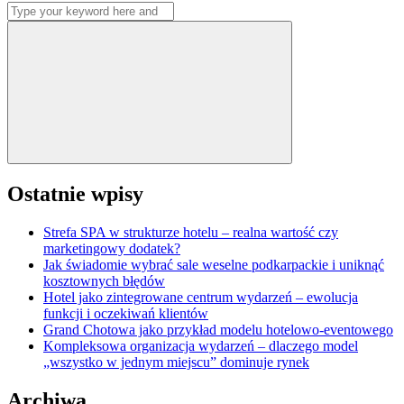
Search
wpisów
for:
Search
Ostatnie wpisy
Strefa SPA w strukturze hotelu – realna wartość czy
marketingowy dodatek?
Jak świadomie wybrać sale weselne podkarpackie i uniknąć
kosztownych błędów
Hotel jako zintegrowane centrum wydarzeń – ewolucja
funkcji i oczekiwań klientów
Grand Chotowa jako przykład modelu hotelowo-eventowego
Kompleksowa organizacja wydarzeń – dlaczego model
„wszystko w jednym miejscu” dominuje rynek
Archiwa