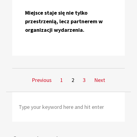
Miejsce staje się nie tylko
przestrzenią, lecz partnerem w
organizacji wydarzenia.
Stronicowanie
Page
Page
Page
Previous
1
2
3
Next
wpisów
Search
Sea
for: