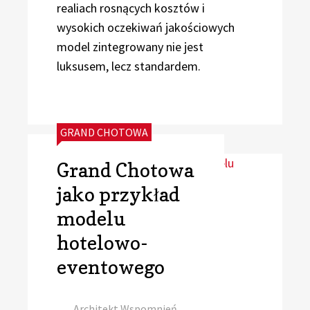
realiach rosnących kosztów i
wysokich oczekiwań jakościowych
model zintegrowany nie jest
luksusem, lecz standardem.
CATEGORIES:
GRAND CHOTOWA
Grand Chotowa
jako przykład
modelu
hotelowo-
eventowego
Author
Architekt Wspomnień