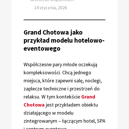
Posted
14 stycznia, 2026
on
Grand Chotowa jako
przykład modelu hotelowo-
eventowego
Współczesne pary młode oczekują
kompleksowości. Chcą jednego
miejsca, które zapewni salę, noclegi,
zaplecze techniczne i przestrzeń do
relaksu. W tym kontekście
Grand
Chotowa
jest przykładem obiektu
działającego w modelu
zintegrowanym – łączącym hotel, SPA
i centrum eventowe.