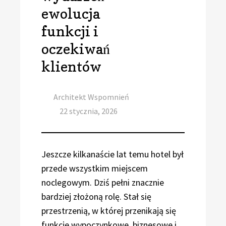
ewolucja
funkcji i
oczekiwań
klientów
Author
Architekt Wspomnień
Posted
22 stycznia, 2026
on
Jeszcze kilkanaście lat temu hotel był
przede wszystkim miejscem
noclegowym. Dziś pełni znacznie
bardziej złożoną rolę. Stał się
przestrzenią, w której przenikają się
funkcje wypoczynkowe, biznesowe i