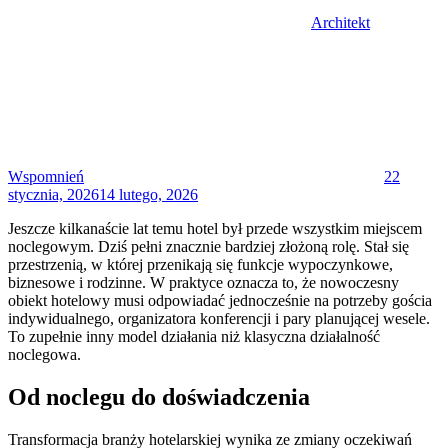
Architekt
Posted
on
Wspomnień
22
stycznia, 2026
14 lutego, 2026
Jeszcze kilkanaście lat temu hotel był przede wszystkim miejscem
noclegowym. Dziś pełni znacznie bardziej złożoną rolę. Stał się
przestrzenią, w której przenikają się funkcje wypoczynkowe,
biznesowe i rodzinne. W praktyce oznacza to, że nowoczesny
obiekt hotelowy musi odpowiadać jednocześnie na potrzeby gościa
indywidualnego, organizatora konferencji i pary planującej wesele.
To zupełnie inny model działania niż klasyczna działalność
noclegowa.
Od noclegu do doświadczenia
Transformacja branży hotelarskiej wynika ze zmiany oczekiwań