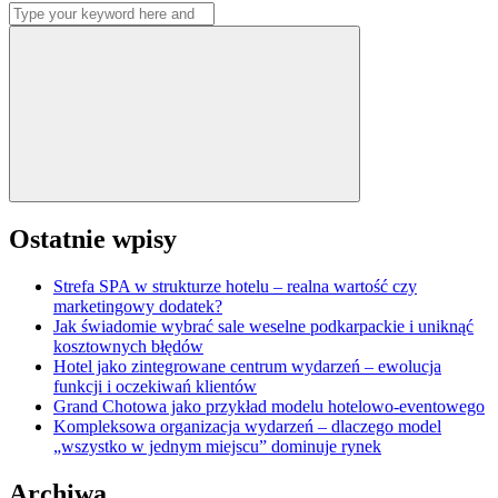
Search
wpisów
for:
Search
Ostatnie wpisy
Strefa SPA w strukturze hotelu – realna wartość czy
marketingowy dodatek?
Jak świadomie wybrać sale weselne podkarpackie i uniknąć
kosztownych błędów
Hotel jako zintegrowane centrum wydarzeń – ewolucja
funkcji i oczekiwań klientów
Grand Chotowa jako przykład modelu hotelowo-eventowego
Kompleksowa organizacja wydarzeń – dlaczego model
„wszystko w jednym miejscu” dominuje rynek
Archiwa