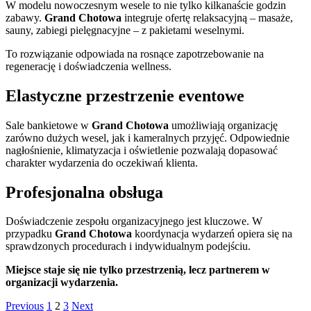
W modelu nowoczesnym wesele to nie tylko kilkanaście godzin
zabawy.
Grand Chotowa
integruje ofertę relaksacyjną – masaże,
sauny, zabiegi pielęgnacyjne – z pakietami weselnymi.
To rozwiązanie odpowiada na rosnące zapotrzebowanie na
regenerację i doświadczenia wellness.
Elastyczne przestrzenie eventowe
Sale bankietowe w
Grand Chotowa
umożliwiają organizację
zarówno dużych wesel, jak i kameralnych przyjęć. Odpowiednie
nagłośnienie, klimatyzacja i oświetlenie pozwalają dopasować
charakter wydarzenia do oczekiwań klienta.
Profesjonalna obsługa
Doświadczenie zespołu organizacyjnego jest kluczowe. W
przypadku
Grand Chotowa
koordynacja wydarzeń opiera się na
sprawdzonych procedurach i indywidualnym podejściu.
Miejsce staje się nie tylko przestrzenią, lecz partnerem w
organizacji wydarzenia.
Stronicowanie
Page
Page
Page
Previous
1
2
3
Next