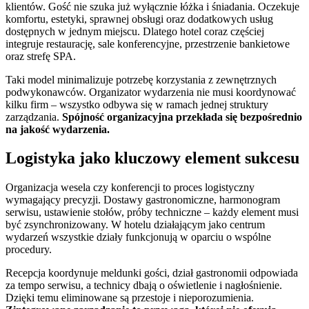
klientów. Gość nie szuka już wyłącznie łóżka i śniadania. Oczekuje
komfortu, estetyki, sprawnej obsługi oraz dodatkowych usług
dostępnych w jednym miejscu. Dlatego hotel coraz częściej
integruje restaurację, sale konferencyjne, przestrzenie bankietowe
oraz strefę SPA.
Taki model minimalizuje potrzebę korzystania z zewnętrznych
podwykonawców. Organizator wydarzenia nie musi koordynować
kilku firm – wszystko odbywa się w ramach jednej struktury
zarządzania.
Spójność organizacyjna przekłada się bezpośrednio
na jakość wydarzenia.
Logistyka jako kluczowy element sukcesu
Organizacja wesela czy konferencji to proces logistyczny
wymagający precyzji. Dostawy gastronomiczne, harmonogram
serwisu, ustawienie stołów, próby techniczne – każdy element musi
być zsynchronizowany. W hotelu działającym jako centrum
wydarzeń wszystkie działy funkcjonują w oparciu o wspólne
procedury.
Recepcja koordynuje meldunki gości, dział gastronomii odpowiada
za tempo serwisu, a technicy dbają o oświetlenie i nagłośnienie.
Dzięki temu eliminowane są przestoje i nieporozumienia.