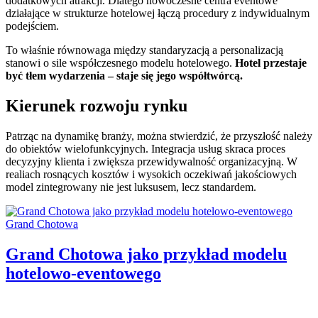
dodatkowych atrakcji. Dlatego nowoczesne centra eventowe
działające w strukturze hotelowej łączą procedury z indywidualnym
podejściem.
To właśnie równowaga między standaryzacją a personalizacją
stanowi o sile współczesnego modelu hotelowego.
Hotel przestaje
być tłem wydarzenia – staje się jego współtwórcą.
Kierunek rozwoju rynku
Patrząc na dynamikę branży, można stwierdzić, że przyszłość należy
do obiektów wielofunkcyjnych. Integracja usług skraca proces
decyzyjny klienta i zwiększa przewidywalność organizacyjną. W
realiach rosnących kosztów i wysokich oczekiwań jakościowych
model zintegrowany nie jest luksusem, lecz standardem.
Categories:
Grand Chotowa
Grand Chotowa jako przykład modelu
hotelowo-eventowego
Author