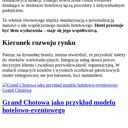
dodatkowych atrakcji. Dlatego nowoczesne centra eventowe
działające w strukturze hotelowej łączą procedury z indywidualnym
podejściem.
To właśnie równowaga między standaryzacją a personalizacją
stanowi o sile współczesnego modelu hotelowego.
Hotel przestaje
być tłem wydarzenia – staje się jego współtwórcą.
Kierunek rozwoju rynku
Patrząc na dynamikę branży, można stwierdzić, że przyszłość należy
do obiektów wielofunkcyjnych. Integracja usług skraca proces
decyzyjny klienta i zwiększa przewidywalność organizacyjną. W
realiach rosnących kosztów i wysokich oczekiwań jakościowych
model zintegrowany nie jest luksusem, lecz standardem.
Categories:
Grand Chotowa
Grand Chotowa jako przykład modelu
hotelowo-eventowego
Author