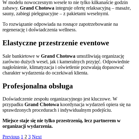
W modelu nowoczesnym wesele to nie tylko kilkanaście godzin
zabawy.
Grand Chotowa
integruje ofertę relaksacyjną – masaże,
sauny, zabiegi pielęgnacyjne – z pakietami weselnymi.
To rozwiązanie odpowiada na rosnące zapotrzebowanie na
regenerację i doświadczenia wellness.
Elastyczne przestrzenie eventowe
Sale bankietowe w
Grand Chotowa
umożliwiają organizację
zarówno dużych wesel, jak i kameralnych przyjęć. Odpowiednie
nagłośnienie, klimatyzacja i oświetlenie pozwalają dopasować
charakter wydarzenia do oczekiwań klienta.
Profesjonalna obsługa
Doświadczenie zespołu organizacyjnego jest kluczowe. W
przypadku
Grand Chotowa
koordynacja wydarzeń opiera się na
sprawdzonych procedurach i indywidualnym podejściu.
Miejsce staje się nie tylko przestrzenią, lecz partnerem w
organizacji wydarzenia.
Stronicowanie
Page
Page
Page
Previous
1
2
3
Next