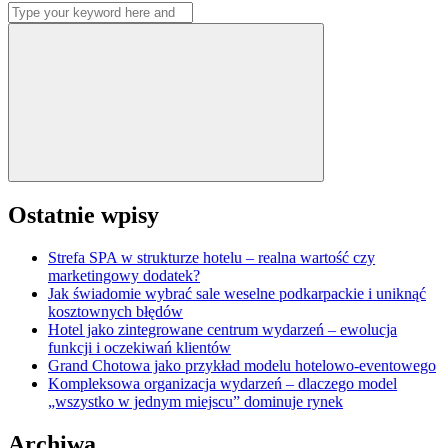
Search
wpisów
for:
Search
Ostatnie wpisy
Strefa SPA w strukturze hotelu – realna wartość czy
marketingowy dodatek?
Jak świadomie wybrać sale weselne podkarpackie i uniknąć
kosztownych błędów
Hotel jako zintegrowane centrum wydarzeń – ewolucja
funkcji i oczekiwań klientów
Grand Chotowa jako przykład modelu hotelowo-eventowego
Kompleksowa organizacja wydarzeń – dlaczego model
„wszystko w jednym miejscu” dominuje rynek
Archiwa