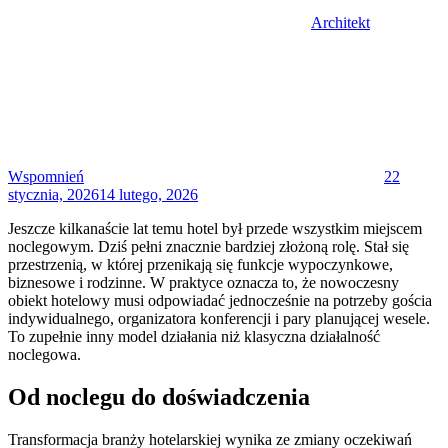
Architekt
Posted
on
Wspomnień
22
stycznia, 2026
14 lutego, 2026
Jeszcze kilkanaście lat temu hotel był przede wszystkim miejscem
noclegowym. Dziś pełni znacznie bardziej złożoną rolę. Stał się
przestrzenią, w której przenikają się funkcje wypoczynkowe,
biznesowe i rodzinne. W praktyce oznacza to, że nowoczesny
obiekt hotelowy musi odpowiadać jednocześnie na potrzeby gościa
indywidualnego, organizatora konferencji i pary planującej wesele.
To zupełnie inny model działania niż klasyczna działalność
noclegowa.
Od noclegu do doświadczenia
Transformacja branży hotelarskiej wynika ze zmiany oczekiwań