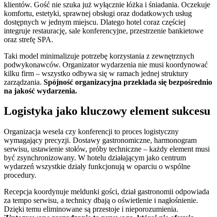
klientów. Gość nie szuka już wyłącznie łóżka i śniadania. Oczekuje
komfortu, estetyki, sprawnej obsługi oraz dodatkowych usług
dostępnych w jednym miejscu. Dlatego hotel coraz częściej
integruje restaurację, sale konferencyjne, przestrzenie bankietowe
oraz strefę SPA.
Taki model minimalizuje potrzebę korzystania z zewnętrznych
podwykonawców. Organizator wydarzenia nie musi koordynować
kilku firm – wszystko odbywa się w ramach jednej struktury
zarządzania.
Spójność organizacyjna przekłada się bezpośrednio
na jakość wydarzenia.
Logistyka jako kluczowy element sukcesu
Organizacja wesela czy konferencji to proces logistyczny
wymagający precyzji. Dostawy gastronomiczne, harmonogram
serwisu, ustawienie stołów, próby techniczne – każdy element musi
być zsynchronizowany. W hotelu działającym jako centrum
wydarzeń wszystkie działy funkcjonują w oparciu o wspólne
procedury.
Recepcja koordynuje meldunki gości, dział gastronomii odpowiada
za tempo serwisu, a technicy dbają o oświetlenie i nagłośnienie.
Dzięki temu eliminowane są przestoje i nieporozumienia.