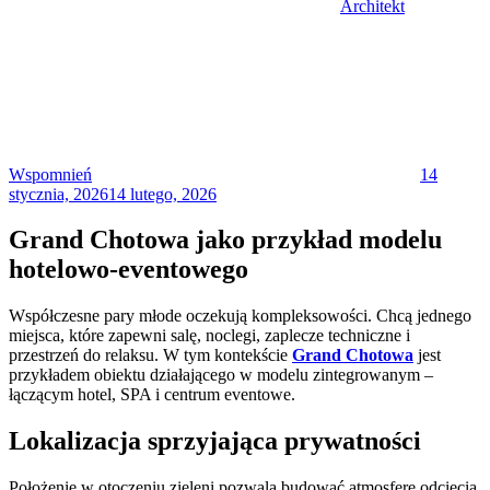
Architekt
Posted
on
Wspomnień
14
stycznia, 2026
14 lutego, 2026
Grand Chotowa jako przykład modelu
hotelowo-eventowego
Współczesne pary młode oczekują kompleksowości. Chcą jednego
miejsca, które zapewni salę, noclegi, zaplecze techniczne i
przestrzeń do relaksu. W tym kontekście
Grand Chotowa
jest
przykładem obiektu działającego w modelu zintegrowanym –
łączącym hotel, SPA i centrum eventowe.
Lokalizacja sprzyjająca prywatności
Położenie w otoczeniu zieleni pozwala budować atmosferę odcięcia