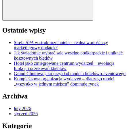
Ostatnie wpisy
Strefa SPA w strukturze hotelu – realna wartość czy
marketingowy dodatek?
Jak świadomie wybrać sale weselne podkarpackie i uniknąć
kosztownych błędów
Hotel jako zintegrowane centrum wydarzeń – ewolucja
funkcji i oczekiwań klientów
Grand Chotowa jako przykład modelu hotelowo-eventowego
Kompleksowa organizacja wydarzeń – dlaczego model
„wszystko w jednym miejscu” dominuje rynek
Archiwa
luty 2026
styczeń 2026
Kategorie