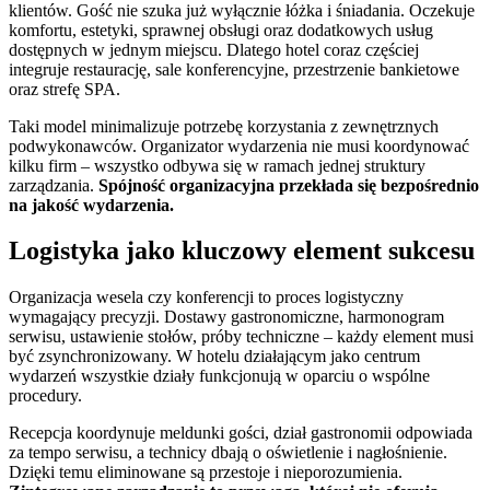
klientów. Gość nie szuka już wyłącznie łóżka i śniadania. Oczekuje
komfortu, estetyki, sprawnej obsługi oraz dodatkowych usług
dostępnych w jednym miejscu. Dlatego hotel coraz częściej
integruje restaurację, sale konferencyjne, przestrzenie bankietowe
oraz strefę SPA.
Taki model minimalizuje potrzebę korzystania z zewnętrznych
podwykonawców. Organizator wydarzenia nie musi koordynować
kilku firm – wszystko odbywa się w ramach jednej struktury
zarządzania.
Spójność organizacyjna przekłada się bezpośrednio
na jakość wydarzenia.
Logistyka jako kluczowy element sukcesu
Organizacja wesela czy konferencji to proces logistyczny
wymagający precyzji. Dostawy gastronomiczne, harmonogram
serwisu, ustawienie stołów, próby techniczne – każdy element musi
być zsynchronizowany. W hotelu działającym jako centrum
wydarzeń wszystkie działy funkcjonują w oparciu o wspólne
procedury.
Recepcja koordynuje meldunki gości, dział gastronomii odpowiada
za tempo serwisu, a technicy dbają o oświetlenie i nagłośnienie.
Dzięki temu eliminowane są przestoje i nieporozumienia.