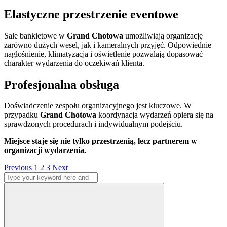
Elastyczne przestrzenie eventowe
Sale bankietowe w
Grand Chotowa
umożliwiają organizację
zarówno dużych wesel, jak i kameralnych przyjęć. Odpowiednie
nagłośnienie, klimatyzacja i oświetlenie pozwalają dopasować
charakter wydarzenia do oczekiwań klienta.
Profesjonalna obsługa
Doświadczenie zespołu organizacyjnego jest kluczowe. W
przypadku
Grand Chotowa
koordynacja wydarzeń opiera się na
sprawdzonych procedurach i indywidualnym podejściu.
Miejsce staje się nie tylko przestrzenią, lecz partnerem w
organizacji wydarzenia.
Stronicowanie
Page
Page
Page
Previous
1
2
3
Next
Search
wpisów
for:
Search