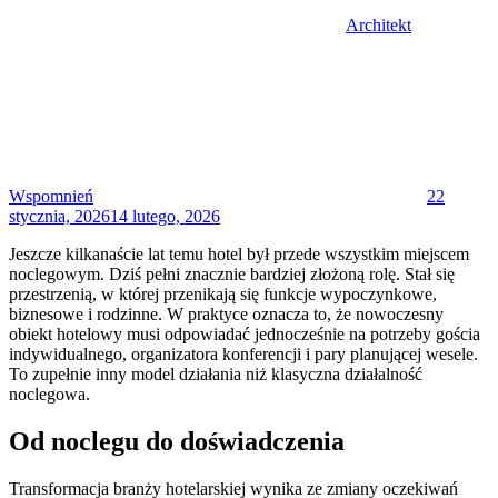
Architekt
Posted
on
Wspomnień
22
stycznia, 2026
14 lutego, 2026
Jeszcze kilkanaście lat temu hotel był przede wszystkim miejscem
noclegowym. Dziś pełni znacznie bardziej złożoną rolę. Stał się
przestrzenią, w której przenikają się funkcje wypoczynkowe,
biznesowe i rodzinne. W praktyce oznacza to, że nowoczesny
obiekt hotelowy musi odpowiadać jednocześnie na potrzeby gościa
indywidualnego, organizatora konferencji i pary planującej wesele.
To zupełnie inny model działania niż klasyczna działalność
noclegowa.
Od noclegu do doświadczenia
Transformacja branży hotelarskiej wynika ze zmiany oczekiwań