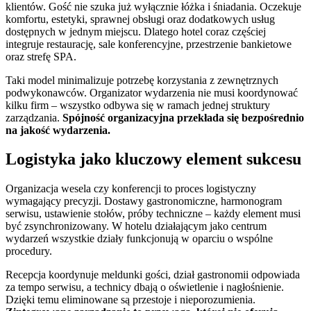
klientów. Gość nie szuka już wyłącznie łóżka i śniadania. Oczekuje
komfortu, estetyki, sprawnej obsługi oraz dodatkowych usług
dostępnych w jednym miejscu. Dlatego hotel coraz częściej
integruje restaurację, sale konferencyjne, przestrzenie bankietowe
oraz strefę SPA.
Taki model minimalizuje potrzebę korzystania z zewnętrznych
podwykonawców. Organizator wydarzenia nie musi koordynować
kilku firm – wszystko odbywa się w ramach jednej struktury
zarządzania.
Spójność organizacyjna przekłada się bezpośrednio
na jakość wydarzenia.
Logistyka jako kluczowy element sukcesu
Organizacja wesela czy konferencji to proces logistyczny
wymagający precyzji. Dostawy gastronomiczne, harmonogram
serwisu, ustawienie stołów, próby techniczne – każdy element musi
być zsynchronizowany. W hotelu działającym jako centrum
wydarzeń wszystkie działy funkcjonują w oparciu o wspólne
procedury.
Recepcja koordynuje meldunki gości, dział gastronomii odpowiada
za tempo serwisu, a technicy dbają o oświetlenie i nagłośnienie.
Dzięki temu eliminowane są przestoje i nieporozumienia.