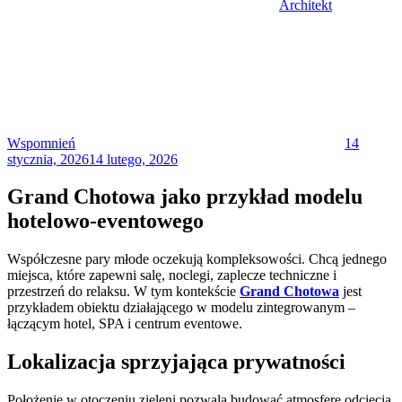
Architekt
Posted
on
Wspomnień
14
stycznia, 2026
14 lutego, 2026
Grand Chotowa jako przykład modelu
hotelowo-eventowego
Współczesne pary młode oczekują kompleksowości. Chcą jednego
miejsca, które zapewni salę, noclegi, zaplecze techniczne i
przestrzeń do relaksu. W tym kontekście
Grand Chotowa
jest
przykładem obiektu działającego w modelu zintegrowanym –
łączącym hotel, SPA i centrum eventowe.
Lokalizacja sprzyjająca prywatności
Położenie w otoczeniu zieleni pozwala budować atmosferę odcięcia