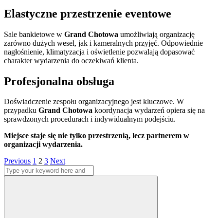
Elastyczne przestrzenie eventowe
Sale bankietowe w
Grand Chotowa
umożliwiają organizację
zarówno dużych wesel, jak i kameralnych przyjęć. Odpowiednie
nagłośnienie, klimatyzacja i oświetlenie pozwalają dopasować
charakter wydarzenia do oczekiwań klienta.
Profesjonalna obsługa
Doświadczenie zespołu organizacyjnego jest kluczowe. W
przypadku
Grand Chotowa
koordynacja wydarzeń opiera się na
sprawdzonych procedurach i indywidualnym podejściu.
Miejsce staje się nie tylko przestrzenią, lecz partnerem w
organizacji wydarzenia.
Stronicowanie
Page
Page
Page
Previous
1
2
3
Next
Search
wpisów
for:
Search