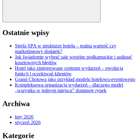
Ostatnie wpisy
Strefa SPA w strukturze hotelu – realna wartość czy
marketingowy dodatek?
Jak świadomie wybrać sale weselne podkarpackie i uniknąć
kosztownych błędów
Hotel jako zintegrowane centrum wydarzeń – ewolucja
funkcji i oczekiwań klientów
Grand Chotowa jako przykład modelu hotelowo-eventowego
Kompleksowa organizacja wydarzeń – dlaczego model
„wszystko w jednym miejscu” dominuje rynek
Archiwa
luty 2026
styczeń 2026
Kategorie