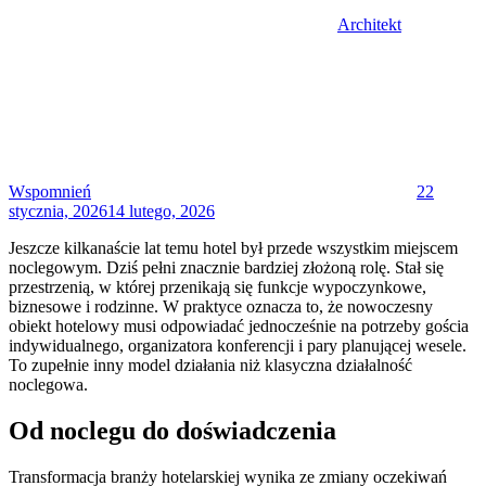
Architekt
Posted
on
Wspomnień
22
stycznia, 2026
14 lutego, 2026
Jeszcze kilkanaście lat temu hotel był przede wszystkim miejscem
noclegowym. Dziś pełni znacznie bardziej złożoną rolę. Stał się
przestrzenią, w której przenikają się funkcje wypoczynkowe,
biznesowe i rodzinne. W praktyce oznacza to, że nowoczesny
obiekt hotelowy musi odpowiadać jednocześnie na potrzeby gościa
indywidualnego, organizatora konferencji i pary planującej wesele.
To zupełnie inny model działania niż klasyczna działalność
noclegowa.
Od noclegu do doświadczenia
Transformacja branży hotelarskiej wynika ze zmiany oczekiwań