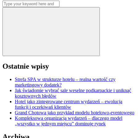
Search
wpisów
for:
Search
Ostatnie wpisy
Strefa SPA w strukturze hotelu – realna wartość czy
marketingowy dodatek?
Jak świadomie wybrać sale weselne podkarpackie i uniknąć
kosztownych błędów
Hotel jako zintegrowane centrum wydarzeń – ewolucja
funkcji i oczekiwań klientów
Grand Chotowa jako przykład modelu hotelowo-eventowego
Kompleksowa organizacja wydarzeń – dlaczego model
„wszystko w jednym miejscu” dominuje rynek
Archiwa