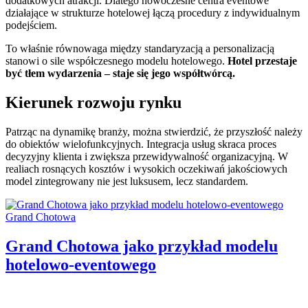
dodatkowych atrakcji. Dlatego nowoczesne centra eventowe
działające w strukturze hotelowej łączą procedury z indywidualnym
podejściem.
To właśnie równowaga między standaryzacją a personalizacją
stanowi o sile współczesnego modelu hotelowego.
Hotel przestaje
być tłem wydarzenia – staje się jego współtwórcą.
Kierunek rozwoju rynku
Patrząc na dynamikę branży, można stwierdzić, że przyszłość należy
do obiektów wielofunkcyjnych. Integracja usług skraca proces
decyzyjny klienta i zwiększa przewidywalność organizacyjną. W
realiach rosnących kosztów i wysokich oczekiwań jakościowych
model zintegrowany nie jest luksusem, lecz standardem.
Categories:
Grand Chotowa
Grand Chotowa jako przykład modelu
hotelowo-eventowego
Author