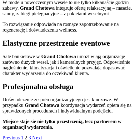
W modelu nowoczesnym wesele to nie tylko kilkanaście godzin
zabawy.
Grand Chotowa
integruje ofertę relaksacyjną – masaże,
sauny, zabiegi pielęgnacyjne – z pakietami weselnymi.
To rozwiązanie odpowiada na rosnące zapotrzebowanie na
regenerację i doświadczenia wellness.
Elastyczne przestrzenie eventowe
Sale bankietowe w
Grand Chotowa
umożliwiają organizację
zarówno dużych wesel, jak i kameralnych przyjęć. Odpowiednie
nagłośnienie, klimatyzacja i oświetlenie pozwalają dopasować
charakter wydarzenia do oczekiwań klienta.
Profesjonalna obsługa
Doświadczenie zespołu organizacyjnego jest kluczowe. W
przypadku
Grand Chotowa
koordynacja wydarzeń opiera się na
sprawdzonych procedurach i indywidualnym podejściu.
Miejsce staje się nie tylko przestrzenią, lecz partnerem w
organizacji wydarzenia.
Stronicowanie
Page
Page
Page
Previous
1
2
3
Next