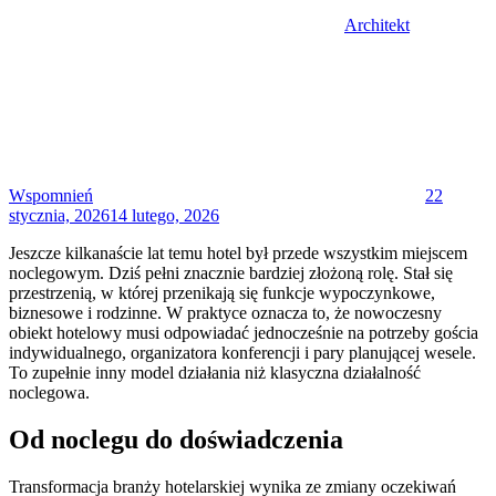
Architekt
Posted
on
Wspomnień
22
stycznia, 2026
14 lutego, 2026
Jeszcze kilkanaście lat temu hotel był przede wszystkim miejscem
noclegowym. Dziś pełni znacznie bardziej złożoną rolę. Stał się
przestrzenią, w której przenikają się funkcje wypoczynkowe,
biznesowe i rodzinne. W praktyce oznacza to, że nowoczesny
obiekt hotelowy musi odpowiadać jednocześnie na potrzeby gościa
indywidualnego, organizatora konferencji i pary planującej wesele.
To zupełnie inny model działania niż klasyczna działalność
noclegowa.
Od noclegu do doświadczenia
Transformacja branży hotelarskiej wynika ze zmiany oczekiwań