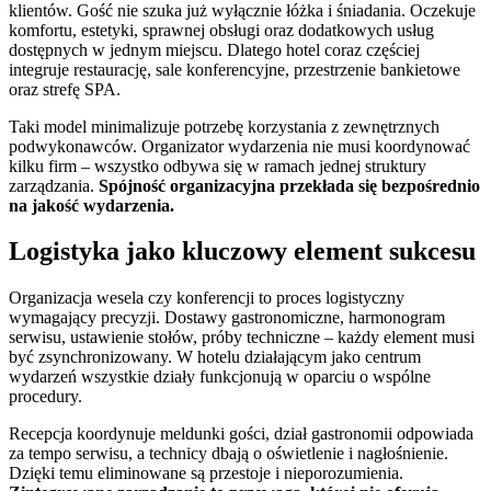
klientów. Gość nie szuka już wyłącznie łóżka i śniadania. Oczekuje
komfortu, estetyki, sprawnej obsługi oraz dodatkowych usług
dostępnych w jednym miejscu. Dlatego hotel coraz częściej
integruje restaurację, sale konferencyjne, przestrzenie bankietowe
oraz strefę SPA.
Taki model minimalizuje potrzebę korzystania z zewnętrznych
podwykonawców. Organizator wydarzenia nie musi koordynować
kilku firm – wszystko odbywa się w ramach jednej struktury
zarządzania.
Spójność organizacyjna przekłada się bezpośrednio
na jakość wydarzenia.
Logistyka jako kluczowy element sukcesu
Organizacja wesela czy konferencji to proces logistyczny
wymagający precyzji. Dostawy gastronomiczne, harmonogram
serwisu, ustawienie stołów, próby techniczne – każdy element musi
być zsynchronizowany. W hotelu działającym jako centrum
wydarzeń wszystkie działy funkcjonują w oparciu o wspólne
procedury.
Recepcja koordynuje meldunki gości, dział gastronomii odpowiada
za tempo serwisu, a technicy dbają o oświetlenie i nagłośnienie.
Dzięki temu eliminowane są przestoje i nieporozumienia.