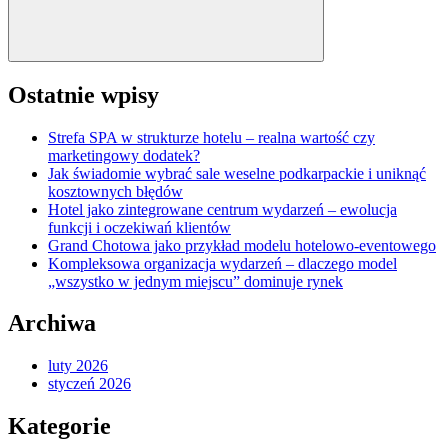
Ostatnie wpisy
Strefa SPA w strukturze hotelu – realna wartość czy
marketingowy dodatek?
Jak świadomie wybrać sale weselne podkarpackie i uniknąć
kosztownych błędów
Hotel jako zintegrowane centrum wydarzeń – ewolucja
funkcji i oczekiwań klientów
Grand Chotowa jako przykład modelu hotelowo-eventowego
Kompleksowa organizacja wydarzeń – dlaczego model
„wszystko w jednym miejscu” dominuje rynek
Archiwa
luty 2026
styczeń 2026
Kategorie