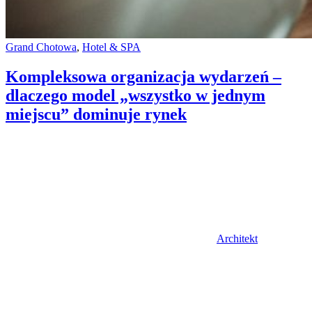
Categories:
Grand Chotowa
,
Hotel & SPA
Kompleksowa organizacja wydarzeń –
dlaczego model „wszystko w jednym
miejscu” dominuje rynek
Author
Architekt
Posted
on