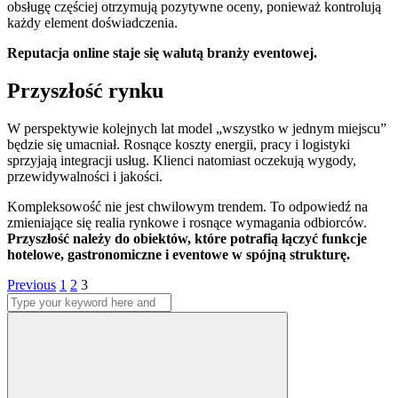
obsługę częściej otrzymują pozytywne oceny, ponieważ kontrolują
każdy element doświadczenia.
Reputacja online staje się walutą branży eventowej.
Przyszłość rynku
W perspektywie kolejnych lat model „wszystko w jednym miejscu”
będzie się umacniał. Rosnące koszty energii, pracy i logistyki
sprzyjają integracji usług. Klienci natomiast oczekują wygody,
przewidywalności i jakości.
Kompleksowość nie jest chwilowym trendem. To odpowiedź na
zmieniające się realia rynkowe i rosnące wymagania odbiorców.
Przyszłość należy do obiektów, które potrafią łączyć funkcje
hotelowe, gastronomiczne i eventowe w spójną strukturę.
Stronicowanie
Page
Page
Page
Previous
1
2
3
Search
wpisów
for:
Search