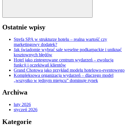
Ostatnie wpisy
Strefa SPA w strukturze hotelu – realna wartość czy
marketingowy dodatek?
Jak świadomie wybrać sale weselne podkarpackie i uniknąć
kosztownych błędów
Hotel jako zintegrowane centrum wydarzeń – ewolucja
funkcji i oczekiwań klientów
Grand Chotowa jako przykład modelu hotelowo-eventowego
Kompleksowa organizacja wydarzeń – dlaczego model
„wszystko w jednym miejscu” dominuje rynek
Archiwa
luty 2026
styczeń 2026
Kategorie