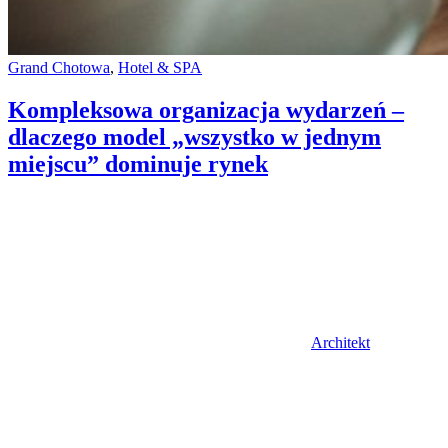
Categories:
Grand Chotowa
,
Hotel & SPA
Kompleksowa organizacja wydarzeń –
dlaczego model „wszystko w jednym
miejscu” dominuje rynek
Author
Architekt
Posted
on