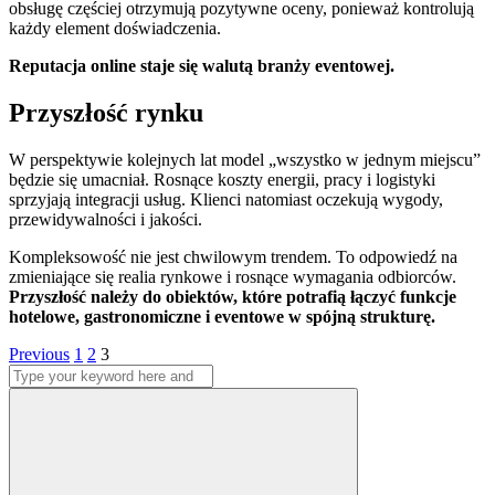
obsługę częściej otrzymują pozytywne oceny, ponieważ kontrolują
każdy element doświadczenia.
Reputacja online staje się walutą branży eventowej.
Przyszłość rynku
W perspektywie kolejnych lat model „wszystko w jednym miejscu”
będzie się umacniał. Rosnące koszty energii, pracy i logistyki
sprzyjają integracji usług. Klienci natomiast oczekują wygody,
przewidywalności i jakości.
Kompleksowość nie jest chwilowym trendem. To odpowiedź na
zmieniające się realia rynkowe i rosnące wymagania odbiorców.
Przyszłość należy do obiektów, które potrafią łączyć funkcje
hotelowe, gastronomiczne i eventowe w spójną strukturę.
Stronicowanie
Page
Page
Page
Previous
1
2
3
Search
wpisów
for:
Search