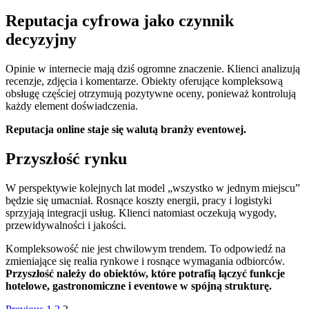
Reputacja cyfrowa jako czynnik
decyzyjny
Opinie w internecie mają dziś ogromne znaczenie. Klienci analizują
recenzje, zdjęcia i komentarze. Obiekty oferujące kompleksową
obsługę częściej otrzymują pozytywne oceny, ponieważ kontrolują
każdy element doświadczenia.
Reputacja online staje się walutą branży eventowej.
Przyszłość rynku
W perspektywie kolejnych lat model „wszystko w jednym miejscu”
będzie się umacniał. Rosnące koszty energii, pracy i logistyki
sprzyjają integracji usług. Klienci natomiast oczekują wygody,
przewidywalności i jakości.
Kompleksowość nie jest chwilowym trendem. To odpowiedź na
zmieniające się realia rynkowe i rosnące wymagania odbiorców.
Przyszłość należy do obiektów, które potrafią łączyć funkcje
hotelowe, gastronomiczne i eventowe w spójną strukturę.
Page
Page
Page