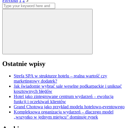
Stronicowanie
Previous
1
2
3
Search
wpisów
for:
Search
Ostatnie wpisy
Strefa SPA w strukturze hotelu – realna wartość czy
marketingowy dodatek?
Jak świadomie wybrać sale weselne podkarpackie i uniknąć
kosztownych błędów
Hotel jako zintegrowane centrum wydarzeń – ewolucja
funkcji i oczekiwań klientów
Grand Chotowa jako przykład modelu hotelowo-eventowego
Kompleksowa organizacja wydarzeń – dlaczego model
„wszystko w jednym miejscu” dominuje rynek