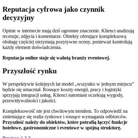
Reputacja cyfrowa jako czynnik
decyzyjny
Opinie w internecie mają dziś ogromne znaczenie. Klienci analizują
recenzje, zdjęcia i komentarze. Obiekty oferujące kompleksową
obsługę częściej otrzymują pozytywne oceny, ponieważ kontrolują
każdy element doświadczenia.
Reputacja online staje się walutą branży eventowej.
Przyszłość rynku
W perspektywie kolejnych lat model „wszystko w jednym miejscu”
będzie się umacniał. Rosnące koszty energii, pracy i logistyki
sprzyjają integracji usług. Klienci natomiast oczekują wygody,
przewidywalności i jakości.
Kompleksowość nie jest chwilowym trendem. To odpowiedź na
zmieniające się realia rynkowe i rosnące wymagania odbiorców.
Przyszłość należy do obiektów, które potrafią łączyć funkcje
hotelowe, gastronomiczne i eventowe w spójną strukturę.
Page
Page
Page