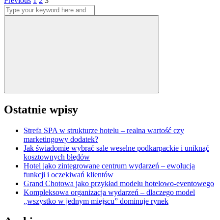
Stronicowanie
Previous
1
2
3
Search
wpisów
for:
Search
Ostatnie wpisy
Strefa SPA w strukturze hotelu – realna wartość czy
marketingowy dodatek?
Jak świadomie wybrać sale weselne podkarpackie i uniknąć
kosztownych błędów
Hotel jako zintegrowane centrum wydarzeń – ewolucja
funkcji i oczekiwań klientów
Grand Chotowa jako przykład modelu hotelowo-eventowego
Kompleksowa organizacja wydarzeń – dlaczego model
„wszystko w jednym miejscu” dominuje rynek