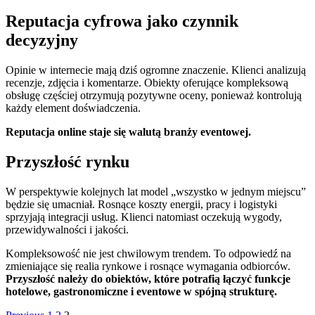
Reputacja cyfrowa jako czynnik
decyzyjny
Opinie w internecie mają dziś ogromne znaczenie. Klienci analizują
recenzje, zdjęcia i komentarze. Obiekty oferujące kompleksową
obsługę częściej otrzymują pozytywne oceny, ponieważ kontrolują
każdy element doświadczenia.
Reputacja online staje się walutą branży eventowej.
Przyszłość rynku
W perspektywie kolejnych lat model „wszystko w jednym miejscu”
będzie się umacniał. Rosnące koszty energii, pracy i logistyki
sprzyjają integracji usług. Klienci natomiast oczekują wygody,
przewidywalności i jakości.
Kompleksowość nie jest chwilowym trendem. To odpowiedź na
zmieniające się realia rynkowe i rosnące wymagania odbiorców.
Przyszłość należy do obiektów, które potrafią łączyć funkcje
hotelowe, gastronomiczne i eventowe w spójną strukturę.
Page
Page
Page