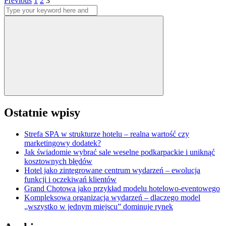
Stronicowanie
Previous
1
2
3
Search
wpisów
for:
Search
Ostatnie wpisy
Strefa SPA w strukturze hotelu – realna wartość czy
marketingowy dodatek?
Jak świadomie wybrać sale weselne podkarpackie i uniknąć
kosztownych błędów
Hotel jako zintegrowane centrum wydarzeń – ewolucja
funkcji i oczekiwań klientów
Grand Chotowa jako przykład modelu hotelowo-eventowego
Kompleksowa organizacja wydarzeń – dlaczego model
„wszystko w jednym miejscu” dominuje rynek